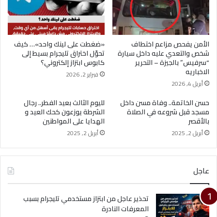
الأمن يفحص مزاعم اختطاف
«ضغطت على لينك واحد»… كيف
شخص والتعدي عليه داخل سيارة
تحوّل اختراق تليجرام بسيط إلى
“سرفيس” بالجيزة – التحرير
كابوس ابتزاز إلكتروني؟
الاخباريه
فبراير 2, 2026
أبريل 4, 2026
حسن الخاتمة.. وفاة مسن داخل
لليوم الثالث بعيد الفطر.. رجال
مسجد قبل شروعه في الصلاة
الشرطة يوزعون كحك العيد و
بالأقصر
الهدايا على المواطنين
أبريل 2, 2025
أبريل 2, 2025
عاجل
تحذير عاجل من ابتزاز مستخدمي تليجرام بسبب
المعرفات النادرة