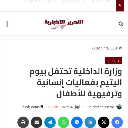
تغييرات جديدة تشهدها قيادة مجلس الأمن القومي الإيراني
بحث عن
الق
الرئيسية
/
حوادث
حوادث
وزارة الداخلية تحتفل بيوم
اليتيم بفعاليات إنسانية
وترفيهية للأطفال
Dr. ahmed osama
أبريل 4, 2025
255
دقيقة واحدة
فيسبوك
‫X
لينكدإن
ماسنجر
واتساب
تيلقرام
مشاركة عبر البريد
طباعة