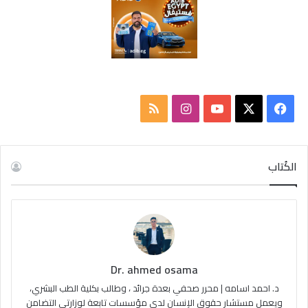
ف
ا
م
ي
X
Y
ن
ل
س
o
س
خ
الكُتاب
ب
u
ت
ص
و
T
ق
ا
ك
u
ر
ل
Dr. ahmed osama
b
ا
م
د. احمد اسامه | محرر صحفي بعدة جرائد ، وطالب بكلية الطب البشري،
e
م
و
ويعمل مستشار حقوق الإنسان لدى مؤسسات تابعة لوزارتي التضامن