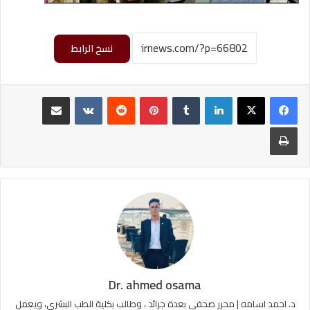
نسخ الرابط
لينكدإن
‏Tumblr
بينتيريست
‏Reddit
‏VKontakte
مشاركة عبر البريد
طباعة
Dr. ahmed osama
د. احمد اسامه | محرر صحفي بعدة جرائد ، وطالب بكلية الطب البشري، ويعمل