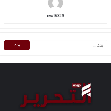
nyx16829
ا
ل
ب
ح
ث
ع
ن
: