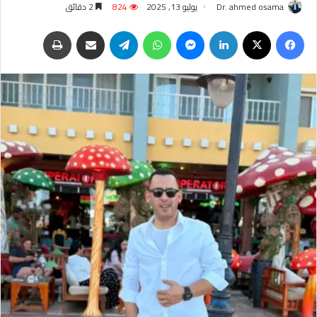
Dr. ahmed osama
يوليو 13, 2025
824
2 دقائق
فيسبوك
‫X
لينكدإن
ماسنجر
واتساب
تيلقرام
مشاركة عبر البريد
طباعة