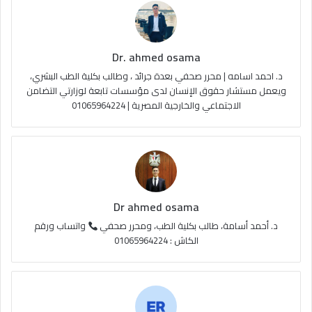
و
T
ق
ا
ك
u
ر
ل
Dr. ahmed osama
b
ا
م
د. احمد اسامه | محرر صحفي بعدة جرائد ، وطالب بكلية الطب البشري،
e
م
و
ويعمل مستشار حقوق الإنسان لدى مؤسسات تابعة لوزارتي التضامن
الاجتماعي والخارجية المصرية | 01065964224
ق
ع
R
S
Dr ahmed osama
S
د. أحمد أسامة، طالب بكلية الطب، ومحرر صحفي
واتساب ورقم
الكاش : 01065964224