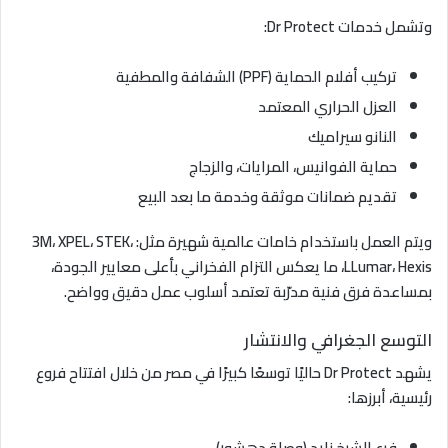
وتشمل خدمات Dr Protect:
تركيب أفلام الحماية (PPF) الشفافة والمطفية
العزل الحراري المعتمد
النانو سيراميك
حماية الفوانيس، المرايات، والزجاج
تقديم ضمانات موثقة وخدمة ما بعد البيع
ويتم العمل باستخدام خامات عالمية شهيرة مثل: 3M، XPEL، STEK،
LLumar، Hexis، ما يعكس التزام الفخراني بأعلى معايير الجودة،
بمساعدة فرق فنية مدرّبة تعتمد أسلوب عمل دقيق وواضح.
التوسع الجغرافي والانتشار
يشهد Dr Protect حاليًا توسعًا كبيرًا في مصر من خلال افتتاح فروع
رئيسية، أبرزها:
فرع الشيخ زايد (وصلة دهشور)