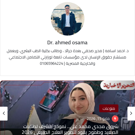
Dr. ahmed osama
د. احمد اسامه | محرر صحفي بعدة جرائد ، وطالب بكلية الطب البشري، ويعمل
مستشار حقوق الإنسان لدى مؤسسات تابعة لوزارتي التضامن الاجتماعي
والخارجية المصرية | 01065964224
منوعات
مايو 15, 2026
شروق مجدي محمد علي.. نموذج مشرف لطالبات
الصعيد وطموح يقود لتطوير العلاج الطبيعي 2026