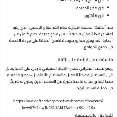
فرع مصر الجديدة
فرع 6 أكتوبر
كما أطلقت العلامة التجارية نظام الفرانشايز الرسمي، الذي يتيح
لعشاق هذا المجال فرصة تأسيس فروع جديدة بدعم كامل من
الإدارة الأم، وفق معايير موحدة تضمن الحفاظ على جودة الخدمة
في جميع المواقع.
فلسفة عمل قائمة على الثقة
يرفع محمد الفخراني شعار «النجاح الحقيقي لا يبنى على الدعاية، بل
على الاستمرارية ورضا العميل والاهتمام بالتفاصيل»، وهو ما جعله
محط ثقة وإعجاب قاعدة كبيرة من العملاء الذين يعتبرونه شريكًا
في حماية استثماراتهم.
https://www.effectivecpmnetwork.com/x7fhhymrm?
key=87615ca1b18702dd17ae0ecc83cd248a
للتواصل والاستفسار