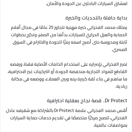
لعشاق السيارات الباحثين عن الجودة والأمان.
بداية حافلة بالتحديات والخبرة
يمتلك محمد الفخراني خبرة مهنية تتجاوز 25 عامًا في مجال أفلام
الحماية والعزل الحراري للسيارات، بدأها من الصفر، وتدرّج بخطوات
ثابتة ومدروسة حتى أصبح اسمه رمزًا للجودة والالتزام في السوق
المصري.
تميز الفخراني بإصراره على استخدام الخامات الأصلية فقط، ورفضه
القاطع للمواد التجارية منخفضة الجودة أو التركيبات غير الاحترافية،
ما ساهم في بناء ثقة كبيرة بينه وبين العملاء، ووضعه في مكانة
ريادية.
Dr Protect.. قصة نجاح بعقلية احترافية
أسّس محمد الفخراني علامة Dr Protect بالشراكة مع شقيقه عادل
الفخراني، لتصبح مركزًا متخصصًا في تقديم خدمات حماية السيارات
بمواصفات عالمية.