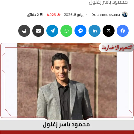
محمود ياسر زغلول
Dr. ahmed osama
يونيو 8, 2026
4٬923
2 دقائق
فيسبوك
‫X
لينكدإن
ماسنجر
واتساب
تيلقرام
مشاركة عبر البريد
طباعة