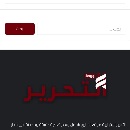
ا
ل
ب
ح
ث
ع
ن
:
التحرير الإخبارية
موقع إخباري شامل يقدم تغطية دقيقة ومحدثة على مدار