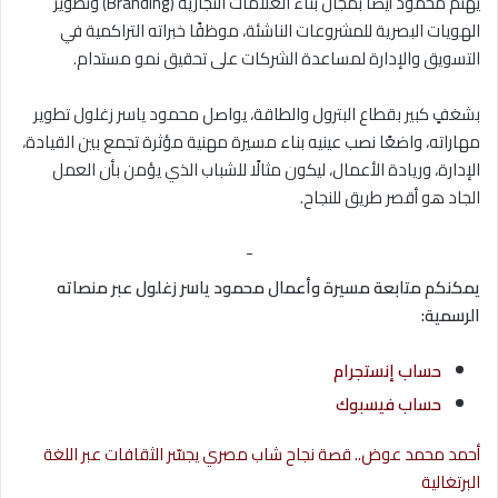
يهتم محمود أيضًا بمجال بناء العلامات التجارية (Branding) وتطوير
الهويات البصرية للمشروعات الناشئة، موظفًا خبراته التراكمية في
التسويق والإدارة لمساعدة الشركات على تحقيق نمو مستدام.
بشغفٍ كبير بقطاع البترول والطاقة، يواصل محمود ياسر زغلول تطوير
مهاراته، واضعًا نصب عينيه بناء مسيرة مهنية مؤثرة تجمع بين القيادة،
الإدارة، وريادة الأعمال، ليكون مثالًا للشباب الذي يؤمن بأن العمل
الجاد هو أقصر طريق للنجاح.
-
يمكنكم متابعة مسيرة وأعمال محمود ياسر زغلول عبر منصاته
الرسمية:
حساب إنستجرام
حساب فيسبوك
أحمد محمد عوض.. قصة نجاح شاب مصري يجسّر الثقافات عبر اللغة
البرتغالية