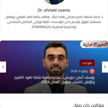
Dr. ahmed osama
د. احمد اسامه | محرر صحفي بعدة جرائد ، وطالب بكلية الطب البشري، ويعمل
مستشار حقوق الإنسان لدى مؤسسات تابعة لوزارتي التضامن الاجتماعي
والخارجية المصرية | 01065964224
منوعات
منوعات
يونيو 4, 2026
مارس 23, 2026
يوسف أيمن درويش.. عقلية بيعية شابة تقود التغيير
وتؤهل الشباب لسوق العمل2026
المدرب أحمد عطية حسن.. من الشرقية إلى العالمية
مقالات ذات صلة
بعد تدريب أكثر من 1000 مدرب