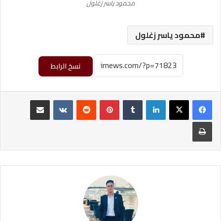
محمود ياسر زغلول
محمود ياسر زغلول
نسخ الرابط
لينكدإن
‏Tumblr
بينتيريست
‏Reddit
‏VKontakte
مشاركة عبر البريد
طباعة