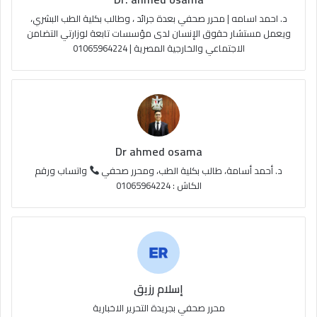
b
ا
م
د. احمد اسامه | محرر صحفي بعدة جرائد ، وطالب بكلية الطب البشري،
e
م
و
ويعمل مستشار حقوق الإنسان لدى مؤسسات تابعة لوزارتي التضامن
الاجتماعي والخارجية المصرية | 01065964224
ق
ع
R
S
Dr ahmed osama
S
د. أحمد أسامة، طالب بكلية الطب، ومحرر صحفي
واتساب ورقم
الكاش : 01065964224
إسلام رزيق
محرر صحفي بجريدة التحرير الاخبارية