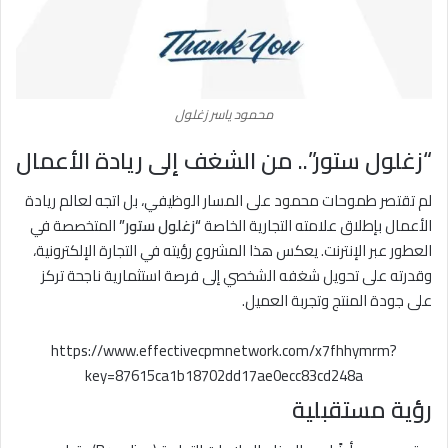
محمود ياسر زغلول
“زغلول ستور”.. من الشغف إلى ريادة الأعمال
لم تقتصر طموحات محمود على المسار الوظيفي، بل اتجه لعالم ريادة
الأعمال بإطلاق علامته التجارية الخاصة
“زغلول ستور”
المتخصصة في
العطور عبر الإنترنت. يعكس هذا المشروع رؤيته في التجارة الإلكترونية،
وقدرته على تحويل شغفه الشخصي إلى فرصة استثمارية ناجحة تركز
على جودة المنتج وتجربة العميل.
https://www.effectivecpmnetwork.com/x7fhhymrm?
key=87615ca1b18702dd17ae0ecc83cd248a
رؤية مستقبلية