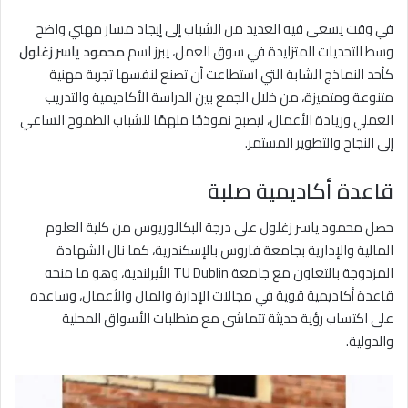
في وقت يسعى فيه العديد من الشباب إلى إيجاد مسار مهني واضح
وسط التحديات المتزايدة في سوق العمل، يبرز اسم
محمود ياسر زغلول
كأحد النماذج الشابة التي استطاعت أن تصنع لنفسها تجربة مهنية
متنوعة ومتميزة، من خلال الجمع بين الدراسة الأكاديمية والتدريب
العملي وريادة الأعمال، ليصبح نموذجًا ملهمًا للشباب الطموح الساعي
إلى النجاح والتطوير المستمر.
قاعدة أكاديمية صلبة
حصل محمود ياسر زغلول على درجة البكالوريوس من كلية العلوم
المالية والإدارية بجامعة فاروس بالإسكندرية، كما نال الشهادة
المزدوجة بالتعاون مع جامعة TU Dublin الأيرلندية، وهو ما منحه
قاعدة أكاديمية قوية في مجالات الإدارة والمال والأعمال، وساعده
على اكتساب رؤية حديثة تتماشى مع متطلبات الأسواق المحلية
والدولية.