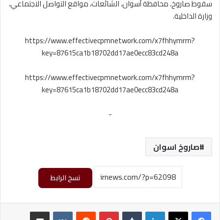
سقوط صاروخ، محافظة أسوان، الشائعات، مواقع التواصل الاجتماعي،
وزارة الداخلية.
https://www.effectivecpmnetwork.com/x7fhhymrm?
key=87615ca1b18702dd17ae0ecc83cd248a
https://www.effectivecpmnetwork.com/x7fhhymrm?
key=87615ca1b18702dd17ae0ecc83cd248a
-
صاروخ اسوان
نسخ الرابط
لينكدإن
بينتيريست
مشاركة عبر البريد