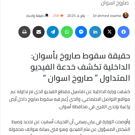
صاروخ اسوان
Dr ahmed osama
يناير 4, 2025
259
دقيقة واحدة
فيسبوك
‫X
لينكدإن
ماسنجر
واتساب
تيلقرام
مشاركة عبر البريد
طباعة
حقيقة سقوط صاروخ بأسوان:
الداخلية تكشف خدعة الفيديو
المتداول ” صاروخ اسوان “
كشفت وزارة الداخلية عن تفاصيل مقطع الفيديو الذي تم تداوله عبر
مواقع التواصل الاجتماعي، والذي زُعم فيه سقوط صاروخ داخل أرض
زراعية بإحدى القرى في محافظة أسوان.
وأوضحت الوزارة في بيان رسمي أن التحريات أسفرت عن تحديد وضبط
الشخص المسؤول عن نشر الفيديو، وهو فني صيانة هواتف محمولة