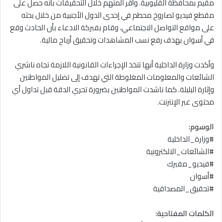
مقيم بمحافظة القليوبية. وأقر المتهم خلال التحقيقات بأنه حصل على
مقطع فيديو لصاروخ محطم في إحدى الدول الأجنبية من خلال بحثه
على مواقع التواصل الاجتماعي، وقام بفبركة الادعاء بأن الحادث وقع
في أسوان بهدف رفع نسب المشاهدات وتحقيق أرباح مالية.
وأكدت وزارة الداخلية أنها تتخذ الإجراءات القانونية اللازمة تجاه ناشري
الشائعات والمعلومات المغلوطة التي تهدف إلى تضليل المواطنين
وإثارة البلبلة. كما ناشدت المواطنين بضرورة تحري الدقة قبل تداول أي
محتوى عبر الإنترنت.
الوسوم:
#وزارة_الداخلية
#الشائعات_الالكترونية
#فيديو_مفبرك
#أسوان
#تحقيق_المصداقية
الكلمات المفتاحية: