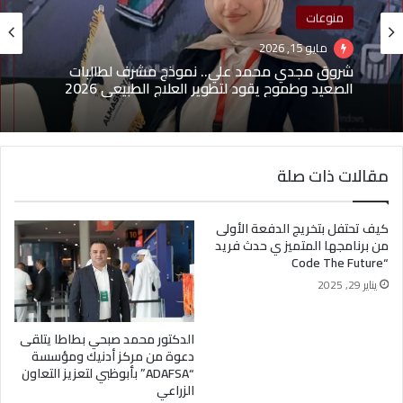
منوعات
مايو 15, 2026
شروق مجدي محمد علي.. نموذج مشرف لطالبات
الصعيد وطموح يقود لتطوير العلاج الطبيعي 2026
مقالات ذات صلة
كيف تحتفل بتخريج الدفعة الأولى
من برنامجها المتميز ي حدث فريد
“Code The Future
يناير 29, 2025
الدكتور محمد صبحي بطاطا يتلقى
دعوة من مركز أدنيك ومؤسسة
“ADAFSA” بأبوظبي لتعزيز التعاون
الزراعي