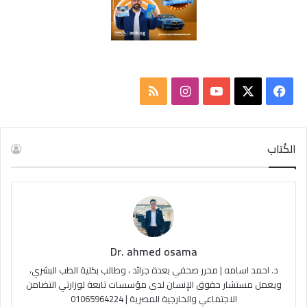
‫X
فيسبوك
‫YouTube
انستقرام
ملخص
الموقع
RSS
الكُتاب
Dr. ahmed osama
د. احمد اسامه | محرر صحفي بعدة جرائد ، وطالب بكلية الطب البشري،
ويعمل مستشار حقوق الإنسان لدى مؤسسات تابعة لوزارتي التضامن
الاجتماعي والخارجية المصرية | 01065964224