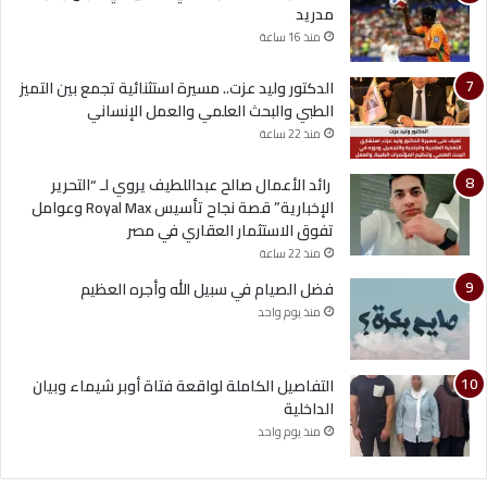
مدريد
منذ 16 ساعة
الدكتور وليد عزت.. مسيرة استثنائية تجمع بين التميز
الطبي والبحث العلمي والعمل الإنساني
منذ 22 ساعة
رائد الأعمال صالح عبداللطيف يروي لـ “التحرير
الإخبارية” قصة نجاح تأسيس Royal Max وعوامل
تفوق الاستثمار العقاري في مصر
منذ 22 ساعة
فضل الصيام في سبيل الله وأجره العظيم
منذ يوم واحد
التفاصيل الكاملة لواقعة فتاة أوبر شيماء وبيان
الداخلية
منذ يوم واحد