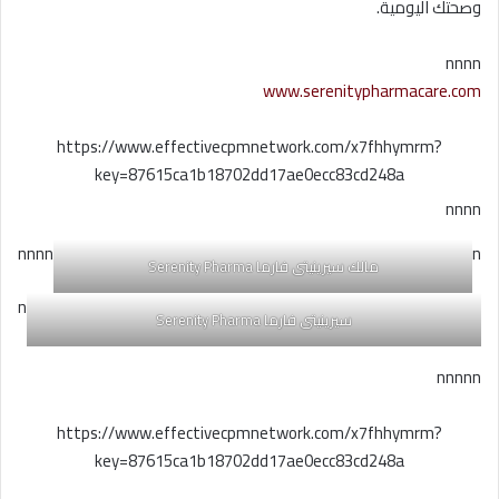
وصحتك اليومية.
nnnn
www.serenitypharmacare.com
https://www.effectivecpmnetwork.com/x7fhhymrm?
key=87615ca1b18702dd17ae0ecc83cd248a
nnnn
nnnn
n
مالك سيرينيتى فارما Serenity Pharma
n
سيرينيتى فارما Serenity Pharma
nnnnn
https://www.effectivecpmnetwork.com/x7fhhymrm?
key=87615ca1b18702dd17ae0ecc83cd248a