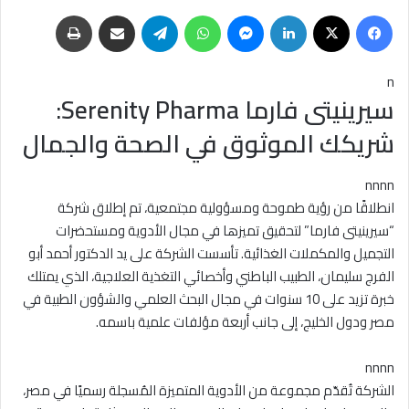
فيسبوك
‫X
لينكدإن
ماسنجر
واتساب
تيلقرام
مشاركة عبر البريد
طباعة
n
سيرينيتى فارما Serenity Pharma:
شريكك الموثوق في الصحة والجمال
nnnn
انطلاقًا من رؤية طموحة ومسؤولية مجتمعية، تم إطلاق شركة
“سيرينيتى فارما” لتحقيق تميزها في مجال الأدوية ومستحضرات
التجميل والمكملات الغذائية. تأسست الشركة على يد الدكتور أحمد أبو
الفرج سليمان، الطبيب الباطني وأخصائي التغذية العلاجية، الذي يمتلك
خبرة تزيد على 10 سنوات في مجال البحث العلمي والشؤون الطبية في
مصر ودول الخليج، إلى جانب أربعة مؤلفات علمية باسمه.
nnnn
الشركة تُقدّم مجموعة من الأدوية المتميزة المُسجلة رسميًا في مصر،