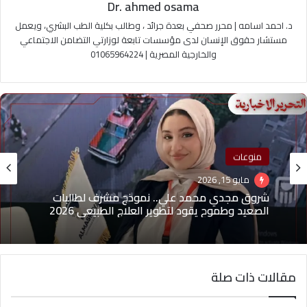
Dr. ahmed osama
د. احمد اسامه | محرر صحفي بعدة جرائد ، وطالب بكلية الطب البشري، ويعمل
مستشار حقوق الإنسان لدى مؤسسات تابعة لوزارتي التضامن الاجتماعي
والخارجية المصرية | 01065964224
منوعات
مايو 15, 2026
شروق مجدي محمد علي.. نموذج مشرف لطالبات
الصعيد وطموح يقود لتطوير العلاج الطبيعي 2026
مقالات ذات صلة