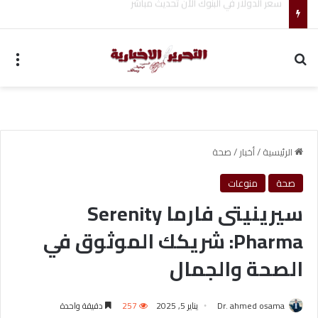
ضبط متهم بممارسة انتحال صفة ضابط واستيقاف السيارات
بحث عن
الق
الرئيسية
/
أخبار
/
صحة
صحة
منوعات
سيرينيتى فارما Serenity
Pharma: شريكك الموثوق في
الصحة والجمال
Dr. ahmed osama
يناير 5, 2025
257
دقيقة واحدة