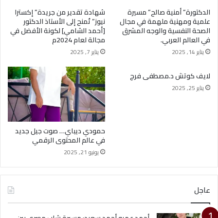
الدكتورة” أمنية صالح” مسيرة
شهادة تقدير من جريدة” إكسترا
علمية ومهنية ملهمة في مجال
نيوز” تُمنح إلى الأستاذ الدكتور
الصحة النفسية والوجه المشرق
[أحمد الشامي] لكونة الأفضل في
في العالم العربي.
مجالة لعام 2024م
يناير 14, 2025
يناير 7, 2025
لايف كوتش د.مصطفى فرج
يناير 25, 2025
حمودي ديباي… صوت جيل جديد
في عالم المحتوى الرقمي
يونيو 21, 2025
عاجل
أحمد عمرو أحمد سعيد: مسيرة شاب مصري بين