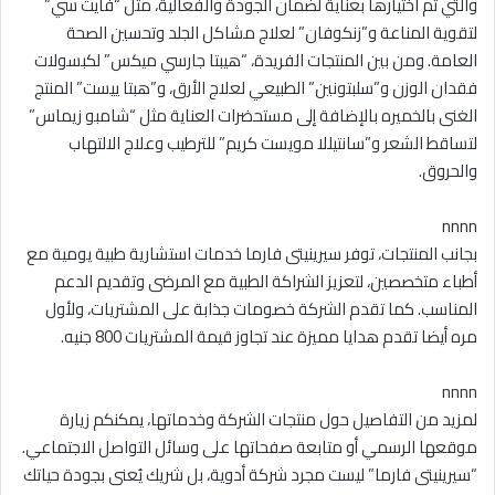
والتي تم اختيارها بعناية لضمان الجودة والفعالية، مثل “فايت سي”
لتقوية المناعة و”زنكوفان” لعلاج مشاكل الجلد وتحسين الصحة
العامة. ومن بين المنتجات الفريدة، “هيبتا جارسي ميكس” لكبسولات
فقدان الوزن و”سلبتونين” الطبيعي لعلاج الأرق، و”هبتا ييست” المنتج
الغنى بالخميره بالإضافة إلى مستحضرات العناية مثل “شامبو زيماس”
لتساقط الشعر و”سانتيللا مويست كريم” للترطيب وعلاج الالتهاب
والحروق.
nnnn
بجانب المنتجات، توفر سيرينيتى فارما خدمات استشارية طبية يومية مع
أطباء متخصصين، لتعزيز الشراكة الطبية مع المرضى وتقديم الدعم
المناسب. كما تقدم الشركة خصومات جذابة على المشتريات، ولأول
مره أيضا تقدم هدايا مميزة عند تجاوز قيمة المشتريات 800 جنيه.
nnnn
لمزيد من التفاصيل حول منتجات الشركة وخدماتها، يمكنكم زيارة
موقعها الرسمي أو متابعة صفحاتها على وسائل التواصل الاجتماعي.
“سيرينيتى فارما” ليست مجرد شركة أدوية، بل شريك يُعنى بجودة حياتك