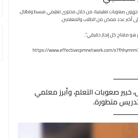
واجهون صعوبات تعليمية، من خلال محتوى تعليمي مبسط وفعّال.
لى أكبر عدد ممكن من الطلاب والمعلمين.
ر هو مفتاح كل إنجاز حقيقي”.
https://www.effectivecpmnetwork.com/x7fhhymr
خبير صعوبات التعلم، وأبرز معلمي
تدريس متطورة.