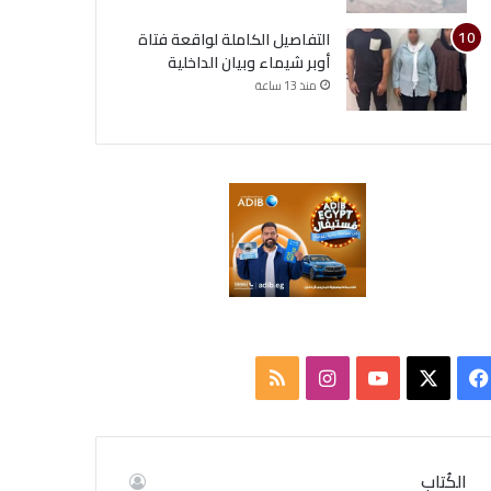
التفاصيل الكاملة لواقعة فتاة
أوبر شيماء وبيان الداخلية
منذ 13 ساعة
‫X
فيسبوك
‫YouTube
انستقرام
ملخص
الموقع
RSS
الكُتاب