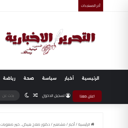
أخر المستجدات
ضبط متهم بممارسة انتحال صفة ضابط واستيقاف ا
الرئيسية
أخبار
سياسة
صحة
رياضة
مقال عشوائي
الوضع المظلم
تسجيل الدخول
اعلن معنا
الرئيسية
/
أخبار
/
مشاهير
/
دكتور صلاح هيكل.. خبير صعوبات ا