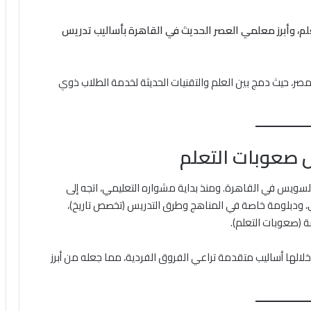
م، وأبرز معلمي العصر الحديث في القاهرة بأساليب تدريس
 مصر، حيث دمج بين العلم والتقنيات الحديثة لخدمة الطلاب ذوي
 صعوبات التعلم
 في 2 أكتوبر 1985 بمنطقة جسر السويس في القاهرة. ومنذ بداية مشواره التعليمي، اتجه إلى
ي، ودبلومة خاصة في المناهج وطرق التدريس (تخصص تاريخ)،
عامًا في التدريس، طور خلالها أساليب متقدمة تراعي الفروق الفردية، مما جعله من أبرز