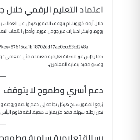
اعتماد التعليم الرقمي خلال جا
خلال أزمة كورونا، لم يتوقف الدكتور هيكل عن العطاء، ب
زووم، وابتكر اختبارات عبر جوجل فورم، وأدخل الألعاب التعل
m?key=87615ca1b18702dd17ae0ecc83cd248a
كما يدرّس عبر منصات تعليمية معتمدة مثل “معلمي” 
وعضو مقيد بنقابة المعلمين.
دعم أسري وطموح لا يتوقف
يُرجع الدكتور صلاح هيكل نجاحه إلى دعم والدته وزوجته و
تكن رحلته سهلة، فقد مرّ بفترات صعبة، لكنه قاوم اليأس ب
رسالة تعليمية سامية وطموح