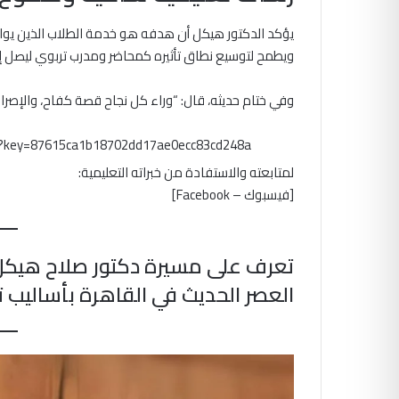
يؤكد الدكتور هيكل أن هدفه هو خدمة الطلاب الذين ي
ويطمح لتوسيع نطاق تأثيره كمحاضر ومدرب تربوي ليصل إ
وفي ختام حديثه، قال: “وراء كل نجاح قصة كفاح، والإصرا
m?key=87615ca1b18702dd17ae0ecc83cd248a
لمتابعته والاستفادة من خبراته التعليمية:
[فيسبوك – Facebook]
تعرف على مسيرة دكتور صلاح هيكل، 
العصر الحديث في القاهرة بأساليب 