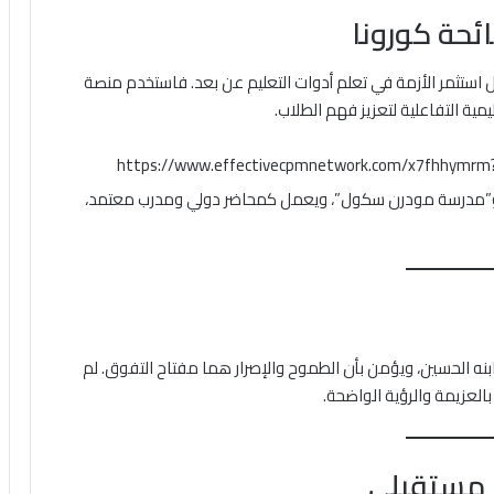
ئحة كورونا
ل استثمر الأزمة في تعلم أدوات التعليم عن بعد. فاستخدم منصة
يمية التفاعلية لتعزيز فهم الطلاب.
https://www.effectivecpmnetwork.com/x7fhhymr
و”مدرسة مودرن سكول”، ويعمل كمحاضر دولي ومدرب معتمد،
ابنه الحسين، ويؤمن بأن الطموح والإصرار هما مفتاح التفوق. لم
العزيمة والرؤية الواضحة.
 مستقبلي