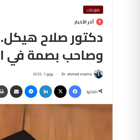
منوعات
أخر الأخبار
دكتور صلاح هيكل.. 
وصاحب بصمة في التد
Dr. ahmed osama
يونيو 1, 2025
فيسبوك
‫X
لينكدإن
ماسنجر
مشاركة عبر البريد
شاركها