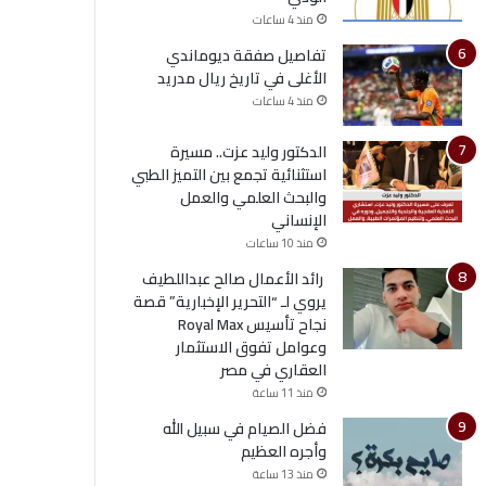
منذ 4 ساعات
تفاصيل صفقة ديوماندي
الأغلى في تاريخ ريال مدريد
منذ 4 ساعات
الدكتور وليد عزت.. مسيرة
استثنائية تجمع بين التميز الطبي
والبحث العلمي والعمل
الإنساني
منذ 10 ساعات
رائد الأعمال صالح عبداللطيف
يروي لـ “التحرير الإخبارية” قصة
نجاح تأسيس Royal Max
وعوامل تفوق الاستثمار
العقاري في مصر
منذ 11 ساعة
فضل الصيام في سبيل الله
وأجره العظيم
منذ 13 ساعة