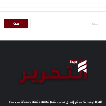
ا
ل
ب
ح
ث
ع
ن
:
التحرير الإخبارية
موقع إخباري شامل يقدم تغطية دقيقة ومحدثة على مدار