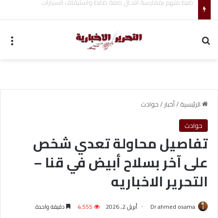
تنسيق جامعة دمنهور خدمات متكاملة لطلاب الثانوية العامة
بحث عن
الق
الرئيسية
/
أخبار
/
حوادث
حوادث
تفاصيل محاولة تعدي شخص
على آخر بسلاح أبيض في قنا –
التحرير الاخباريه
Dr ahmed osama
أبريل 2, 2026
4٬555
دقيقة واحدة