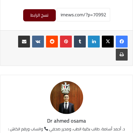
نسخ الرابط
لينكدإن
‏Tumblr
بينتيريست
‏Reddit
‏VKontakte
مشاركة عبر البريد
طباعة
Dr ahmed osama
د. أحمد أسامة، طالب بكلية الطب، ومحرر صحفي
واتساب ورقم الكاش :