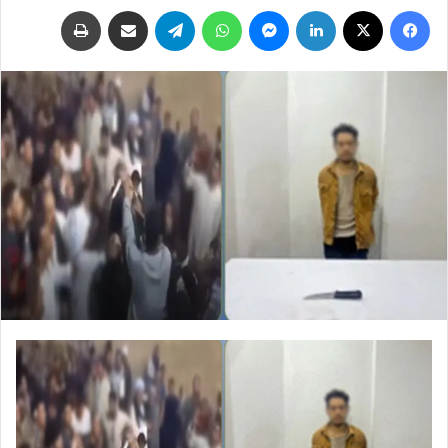
فيسبوك
‫X
لينكدإن
ماسنجر
واتساب
تيلقرام
مشاركة عبر البريد
طباعة