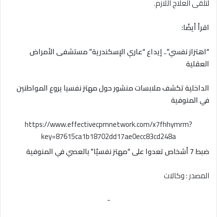
لتلقى العلاج اللازم.
اقرأ أيضًا:
“اهتزاز نفسي”.. إيداع “عاري الإسكندرية” مستشفى الأمراض
العقلية
الداخلية تكشف ملابسات منشور حول مهتز نفسيا يروع المواطنين
في المنوفية
https://www.effectivecpmnetwork.com/x7fhhymrm?
key=87615ca1b18702dd17ae0ecc83cd248a
ضبط 7 أشخاص تعدوا على “مهتز نفسيًا” بالعصي في المنوفية
المصدر : وكالات
-