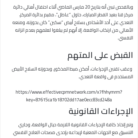
وبالفحص تبين أنه بتاريخ 20 مارس الماضي أثناء احتفال أهالي دائرة
مركز قنا بعيد الفطر المبارك، حاول “عاطل”، مقيم بدائرة المركز،
التعدي على أحد الأشخاص بسلاح أبيض “سكين” كان بحوزته، ومنعه
الأهالي من ارتكاب الواقعة، إلا أنهم لم يبلغوا لعلمهم بعدم اتزانه
النفسي.
القبض على المتهم
وعقب تقنين الإجراءات، أمكن ضبط المذكور، وبحوزته السلاح الأبيض
المستخدم فى واقعة التعدي.
https://www.effectivecpmnetwork.com/x7fhhymrm?
key=87615ca1b18702dd17ae0ecc83cd248a
الإجراءات القانونية
وتم إتخاذ كافة الإجراءات القانونية اللازمة حيال الواقعة، وجاري
التنسيق مع الجهات المعنية لإيداعه بإحدى مصحات العلاج النفسي