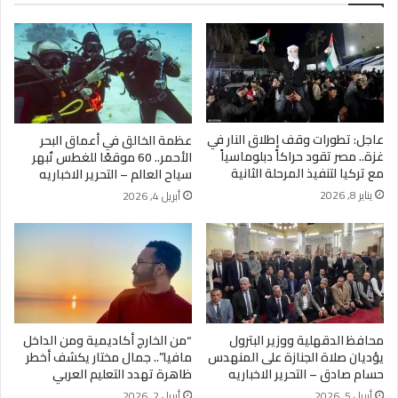
عاجل: تطورات وقف إطلاق النار في
عظمة الخالق في أعماق البحر
غزة.. مصر تقود حراكاً دبلوماسياً
الأحمر.. 60 موقعًا للغطس تُبهر
مع تركيا لتنفيذ المرحلة الثانية
سياح العالم – التحرير الاخباريه
يناير 8, 2026
أبريل 4, 2026
محافظ الدقهلية ووزير البترول
“من الخارج أكاديمية ومن الداخل
يؤديان صلاة الجنازة على المنهدس
مافيا”.. جمال مختار يكشف أخطر
حسام صادق – التحرير الاخباريه
ظاهرة تهدد التعليم العربي
أبريل 5, 2026
أبريل 2, 2026