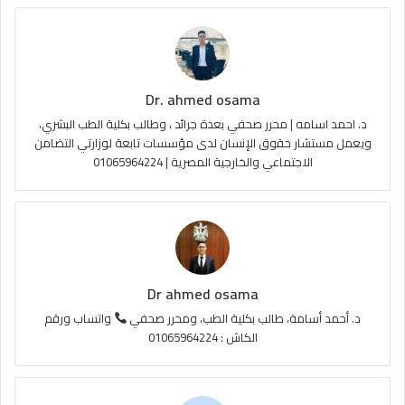
و
T
ق
ا
ك
u
ر
ل
Dr. ahmed osama
b
ا
م
د. احمد اسامه | محرر صحفي بعدة جرائد ، وطالب بكلية الطب البشري،
e
م
و
ويعمل مستشار حقوق الإنسان لدى مؤسسات تابعة لوزارتي التضامن
الاجتماعي والخارجية المصرية | 01065964224
ق
ع
R
S
Dr ahmed osama
S
د. أحمد أسامة، طالب بكلية الطب، ومحرر صحفي
واتساب ورقم
الكاش : 01065964224