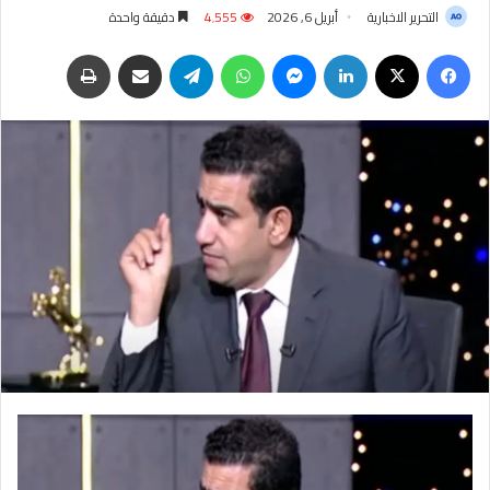
التحرير الاخبارية
أبريل 6, 2026
4٬555
دقيقة واحدة
فيسبوك
‫X
لينكدإن
ماسنجر
واتساب
تيلقرام
مشاركة عبر البريد
طباعة