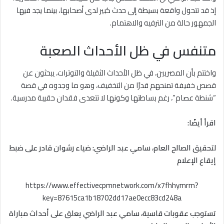
إذ قد تتحول واقعة بسيطة إلى حدث كبير لدى أصحابها، بينما يجد فيها
الجمهور حالة من الترفيه والاهتمام.
متنفس في ظل الأحداث الصعبة
واختتم بأن المصريين، في ظل الأحداث الثقيلة والتوترات، يبحثون عن
قصص خفيفة تمنحهم قدرًا من التخفيف، وهو ما وجدوه في قصة
“شنطة عصام”، رغم بساطتها وكونها لا تتعدى فقدان حقيبة مدرسية.
اقرأ أيضًا:
لتحقيق الصالح العام، سامي عبد الراضي: ضياء رشوان قادر على ضبط
إيقاع الإعلام
https://www.effectivecpmnetwork.com/x7fhhymrm?
key=87615ca1b18702dd17ae0ecc83cd248a
تستوجب عقوبات قاسية، سامي عبد الراضي يعلق على أحداث مباراة