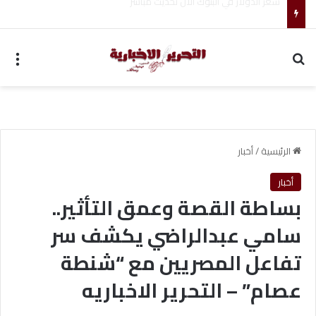
ضبط متهم بممارسة انتحال صفة ضابط واستيقاف السيارات
بحث عن
الق
الرئيسية
/
أخبار
أخبار
بساطة القصة وعمق التأثير..
سامي عبدالراضي يكشف سر
تفاعل المصريين مع “شنطة
عصام” – التحرير الاخباريه