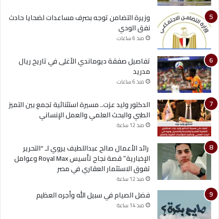
وزيرة التضامن توجه بصرف مساعدات لضحايا حادث
نفق الودي
منذ 6 ساعات
تفاصيل صفقة ديوماندي الأغلى في تاريخ ريال
مدريد
منذ 6 ساعات
الدكتور وليد عزت.. مسيرة استثنائية تجمع بين التميز
الطبي والبحث العلمي والعمل الإنساني
منذ 12 ساعة
رائد الأعمال صالح عبداللطيف يروي لـ “التحرير
الإخبارية” قصة نجاح تأسيس Royal Max وعوامل
تفوق الاستثمار العقاري في مصر
منذ 12 ساعة
فضل الصيام في سبيل الله وأجره العظيم
منذ 14 ساعة