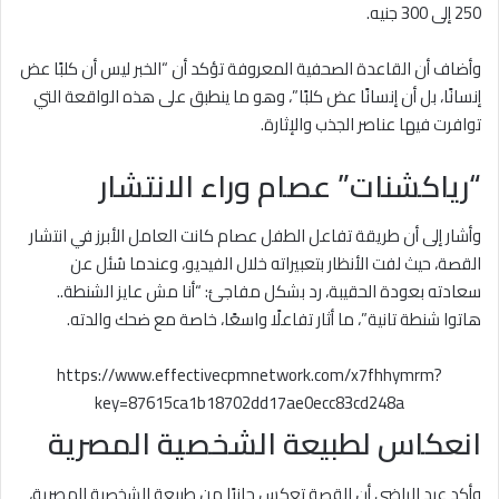
250 إلى 300 جنيه.
وأضاف أن القاعدة الصحفية المعروفة تؤكد أن “الخبر ليس أن كلبًا عض
إنسانًا، بل أن إنسانًا عض كلبًا”، وهو ما ينطبق على هذه الواقعة التي
توافرت فيها عناصر الجذب والإثارة.
“رياكشنات” عصام وراء الانتشار
وأشار إلى أن طريقة تفاعل الطفل عصام كانت العامل الأبرز في انتشار
القصة، حيث لفت الأنظار بتعبيراته خلال الفيديو، وعندما سُئل عن
سعادته بعودة الحقيبة، رد بشكل مفاجئ: “أنا مش عايز الشنطة..
هاتوا شنطة تانية”، ما أثار تفاعلًا واسعًا، خاصة مع ضحك والدته.
https://www.effectivecpmnetwork.com/x7fhhymrm?
key=87615ca1b18702dd17ae0ecc83cd248a
انعكاس لطبيعة الشخصية المصرية
وأكد عبد الراضي أن القصة تعكس جانبًا من طبيعة الشخصية المصرية،