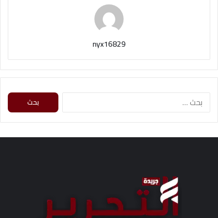
nyx16829
ا
ل
ب
ح
ث
ع
ن
: