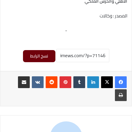
الأهلي والحرس الملكي
المصدر : وكالات
-
نسخ الرابط
لينكدإن
‏Tumblr
بينتيريست
‏Reddit
‏VKontakte
مشاركة عبر البريد
طباعة