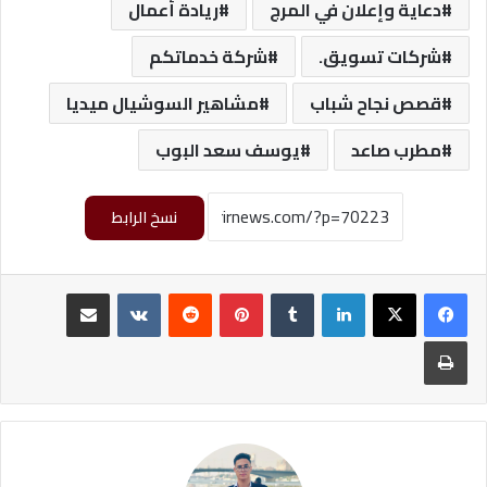
دعاية وإعلان في المرج
ريادة أعمال
شركات تسويق.
شركة خدماتكم
قصص نجاح شباب
مشاهير السوشيال ميديا
مطرب صاعد
يوسف سعد البوب
نسخ الرابط
لينكدإن
‏Tumblr
بينتيريست
‏Reddit
‏VKontakte
مشاركة عبر البريد
طباعة