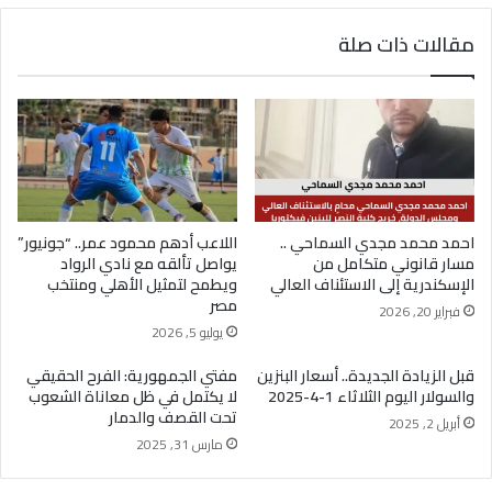
يوسف أيمن درويش.. عقلية بيعية شابة تقود التغيير
مقالات ذات صلة
وتؤهل الشباب لسوق العمل2026
احمد محمد مجدي السماحي ..
اللاعب أدهم محمود عمر.. “جونيور”
مسار قانوني متكامل من
يواصل تألقه مع نادي الرواد
الإسكندرية إلى الاستئناف العالي
ويطمح لتمثيل الأهلي ومنتخب
مصر
فبراير 20, 2026
يوليو 5, 2026
قبل الزيادة الجديدة.. أسعار البنزين
مفتي الجمهورية: الفرح الحقيقي
والسولار اليوم الثلاثاء 1-4-2025
لا يكتمل في ظل معاناة الشعوب
تحت القصف والدمار
أبريل 2, 2025
مارس 31, 2025