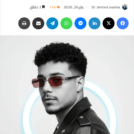
Dr. ahmed osama
يناير 26, 2026
174
2 دقائق
فيسبوك
‫X
لينكدإن
ماسنجر
واتساب
تيلقرام
مشاركة عبر البريد
طباعة