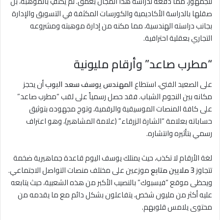
للجمهور، مما دفعه لدراسة هذا المجال بعمق. لم يكتفِ بالموهبة، بل
صقلها بالدراسة الأكاديمية والكورسات المكثفة في التسويق والإدارة
بجانب دراسته الهندسية، مما مكنه من إدارة موهبته ومشروعه
التجاري بعقلية احترافية.
“مطرب صاعد” وأرقام مليونية
على الصعيد الفني، استطاع
المهندس يوسف سعد البوب
أن يحجز
مكانه بين النجوم الشباب. فقد حصل رسمياً على لقب “مطرب صاعد”
على كافة المنصات الموسيقية والرقمية، وتوج مجهوده بتوثيق
حساباته بعلامة “الشارة الزرقاء” (علامة المشاهير)، وهو اعتراف
رسمي بتأثيره وانتشاره.
لغة الأرقام لا تكذب، حيث يمتلك يوسف اليوم قاعدة جماهيرية ضخمة
تتجاوز
3 ملايين متابع
موزعين على مختلف منصات التواصل الاجتماعي.
ويحظى موقع “فيسبوك” بالنصيب الأكبر من هذه الشعبية، حيث يتابعه
عليه أكثر من مليون شخص، يتفاعلون بشكل دائم مع ما يقدمه من
محتوى يلامس قلوبهم.