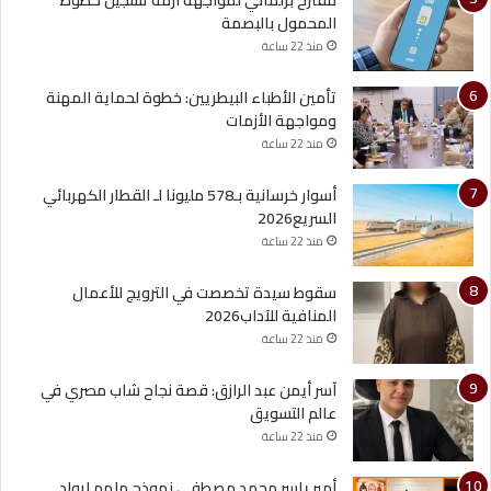
مقترح برلماني لمواجهة أزمة تسجيل خطوط
المحمول بالبصمة
منذ 22 ساعة
تأمين الأطباء البيطريين: خطوة لحماية المهنة
ومواجهة الأزمات
منذ 22 ساعة
أسوار خرسانية بـ578 مليونا لـ القطار الكهربائي
السريع2026
منذ 22 ساعة
سقوط سيدة تخصصت في الترويج للأعمال
المنافية للآداب2026
منذ 22 ساعة
آسر أيمن عبد الرازق: قصة نجاح شاب مصري في
عالم التسويق
منذ 22 ساعة
أمير ياسر محمد مصطفى نموذج ملهم لرواد