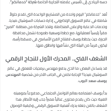
حسه الريادي إلى تأسيس علامته التجارية الخاصة
شركة “خدماتكم”
.
تُعد “خدماتكم” اليوم واحدة من المشاريع الواعدة التي تقدم حلولاً
شاملة في عالم التسويق الإلكتروني، إدارة حسابات السوشيال ميديا،
وخدمات الدعاية والإعلان المتكاملة. وتتخذ الشركة من منطقة “المرج”
مقراً رئيسياً لعملياتها، مع خطط توسعية طموحة تشمل محافظة
الجيزة، حيث يخطط يوسف لافتتاح الفرع الأساسي في مسقط رأسه،
ليكون قريباً من البيئة التي نشأ فيها وانطلق منها.
الشغف الفني.. المحرك الأول للنجاح الرقمي
قد يتساءل البعض: ما الذي يدفع مهندس برمجيات للتعمق في عالم
السوشيال ميديا؟ الإجابة تكمن في الجانب الآخر من شخصية
المهندس
يوسف سعد البوب
.
بدأ يوسف اهتمامه بعالم التواصل الاجتماعي مدفوعاً بموهبته
الفنية؛ حيث كان يقدم محتوى غنائياً مميزاً جذب إليه الأنظار. هذا
الشغف بالفن جعله يدرك أهمية التسويق الرقمي وكيفية الوصول