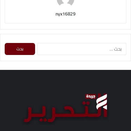
nyx16829
ا
ل
ب
ح
ث
ع
ن
: