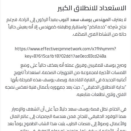
الاستعداد للانطلاق الكبير
لا يعترف
المهندس يوسف سعد البوب
بمبدأ الركون إلى الراحة. فبرغم
نجاح شركه “خدماتكم” واستقرار وظيفته كمهندس، إلا أنه يعيش حالياً
حالة من النشاط الفني المكثف.
https://www.effectivecpmnetwork.com/x7fhhymrm?
key=87615ca1b18702dd17ae0ecc83cd248a
وصرح يوسف للمقربين وفريق عمله أنه يعكف حالياً على وضع
اللمسات الأخيرة لمجموعة من التجهيزات الضخمة، استعداداً لترويج
أغانيه الجديدة في الفترة القادمة. ويصف يوسف هذه المرحلة بأنها
“بداية الانطلاق الحقيقي”، حيث يعد جمهوره بأعمال فنية تعكس نضجه
الفني وتلبي تطلعات متابعيه.
في الختام، تظل قصة يوسف سعد دليلاً حياً على أن الشغف والإصرار
هما الوقود الحقيقي للنجاح. فمن هندسة البرمجيات إلى عالم المال
والأعمال، وصولاً إلى منصات الطرب، يثبت هذا الشاب الطموح يوماً بعد
يوم أن الأحلام لا سقف لها، متمنين له دوام التوفيق في رحلته