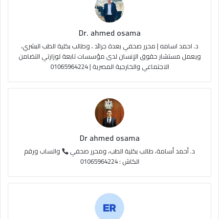
ك
u
ر
ل
Dr. ahmed osama
b
ا
م
د. احمد اسامه | محرر صحفي بعدة جرائد ، وطالب بكلية الطب البشري،
e
م
و
ويعمل مستشار حقوق الإنسان لدى مؤسسات تابعة لوزارتي التضامن
الاجتماعي والخارجية المصرية | 01065964224
ق
ع
R
S
Dr ahmed osama
S
د. أحمد أسامة، طالب بكلية الطب، ومحرر صحفي
واتساب ورقم
الكاش : 01065964224