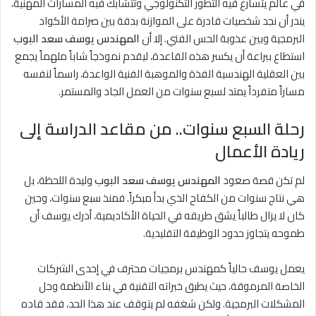
في عالم يتسارع فيه التطور التكنولوجي وتتشابك فيه المسارات المهنية،
يندر أن نجد شخصيات قادرة على الموازنة بدقة بين صرامة الأكواد
البرمجية وبين عذوبة الحس الفني. إلا أن
المهندس يوسف سعد البوب
استطاع ببراعة أن يكسر هذه القاعدة، ليقدم نموذجاً شاباً ملهماً يجمع
بين العقلية الهندسية الفذة والموهبة الفنية الواعدة، راسماً لنفسه
مساراً متفرداً يمتد لسبع سنوات من العمل الجاد والمستمر.
رحلة السبع سنوات.. من مقاعد الدراسة إلى
ريادة الأعمال
لم تكن قصة صعود
المهندس يوسف سعد البوب
وليدة اللحظة، بل
هي نتاج سنوات من الكفاح الذي بدأ مبكراً. فمنذ سبع سنوات، وحين
كان لا يزال طالباً يشق طريقه في الحياة الأكاديمية، أدرك يوسف أن
طموحه يتجاوز حدود الوظيفة التقليدية.
يعمل يوسف حالياً كمهندس برمجيات محترف في إحدى الشركات
الخاصة المرموقة، حيث يطبق خبراته التقنية في بناء الأنظمة وحل
المشكلات البرمجية. ولكن شغفه لم يتوقف عند هذا الحد، فقد قاده