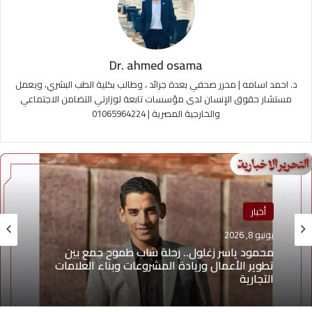
Dr. ahmed osama
د. احمد اسامه | محرر صحفي بعدة جرائد ، وطالب بكلية الطب البشري، ويعمل
مستشار حقوق الإنسان لدى مؤسسات تابعة لوزارتي التضامن الاجتماعي
والخارجية المصرية | 01065964224
أخبار
يونيو 8, 2026
منوعات
يونيو 4, 2026
محمود ياسر زغلول.. رحلة شاب طموح جمع بين
تطوير الأعمال وريادة المشروعات وبناء العلامات
التجارية