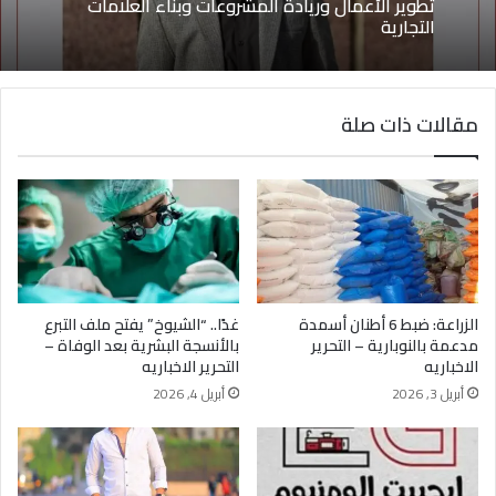
يونيو 4, 2026
تطوير الأعمال وريادة المشروعات وبناء العلامات
التجارية
مقالات ذات صلة
يوسف أيمن درويش.. عقلية بيعية شابة تقود التغيير
وتؤهل الشباب لسوق العمل2026
الزراعة: ضبط 6 أطنان أسمدة
غدًا.. “الشيوخ” يفتح ملف التبرع
مدعمة بالنوبارية – التحرير
بالأنسجة البشرية بعد الوفاة –
الاخباريه
التحرير الاخباريه
أبريل 3, 2026
أبريل 4, 2026