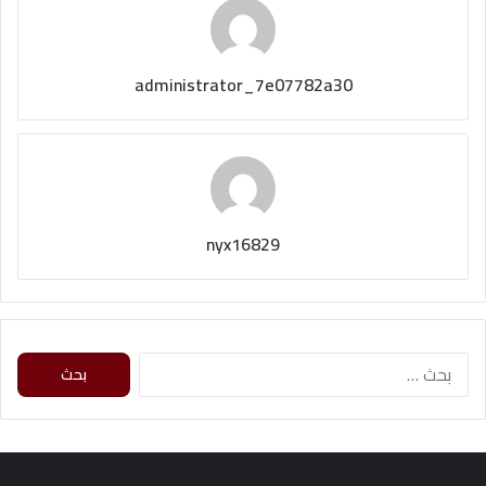
administrator_7e07782a30
nyx16829
ا
ل
ب
ح
ث
ع