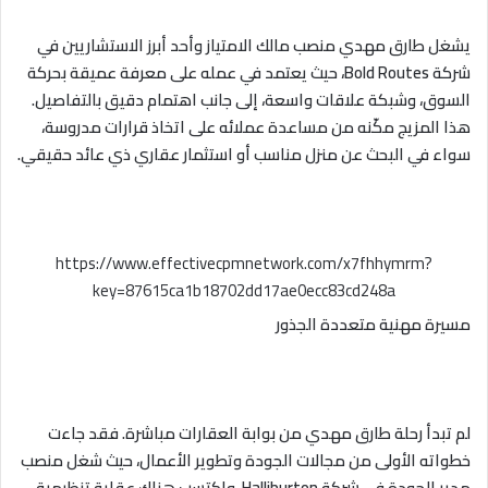
يشغل طارق مهدي منصب مالك الامتياز وأحد أبرز الاستشاريين في
شركة Bold Routes، حيث يعتمد في عمله على معرفة عميقة بحركة
السوق، وشبكة علاقات واسعة، إلى جانب اهتمام دقيق بالتفاصيل.
هذا المزيج مكّنه من مساعدة عملائه على اتخاذ قرارات مدروسة،
سواء في البحث عن منزل مناسب أو استثمار عقاري ذي عائد حقيقي.
https://www.effectivecpmnetwork.com/x7fhhymrm?
key=87615ca1b18702dd17ae0ecc83cd248a
مسيرة مهنية متعددة الجذور
لم تبدأ رحلة طارق مهدي من بوابة العقارات مباشرة. فقد جاءت
خطواته الأولى من مجالات الجودة وتطوير الأعمال، حيث شغل منصب
مدير الجودة في شركة Halliburton، واكتسب هناك عقلية تنظيمية