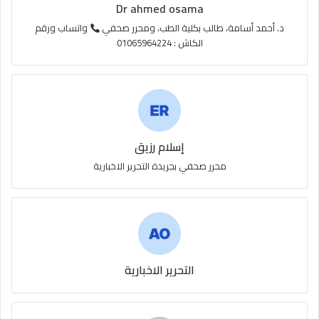
S
Dr ahmed osama
S
د. أحمد أسامة، طالب بكلية الطب، ومحرر صحفي
واتساب ورقم
الكاش : 01065964224
إسلام رزيق
محرر صحفي بجريدة التحرير الاخبارية
التحرير الاخبارية