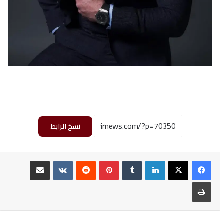
نسخ الرابط
لينكدإن
‏Tumblr
بينتيريست
‏Reddit
‏VKontakte
مشاركة عبر البريد
طباعة