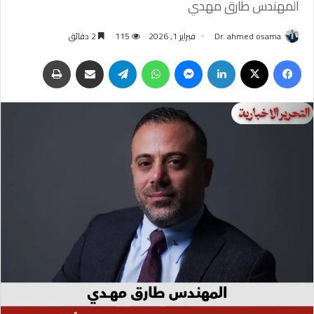
المهندس طارق مهدي
Dr. ahmed osama
فبراير 1, 2026
115
2 دقائق
فيسبوك
‫X
لينكدإن
ماسنجر
واتساب
تيلقرام
مشاركة عبر البريد
طباعة