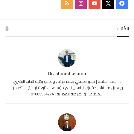
ف
ا
م
ي
X
Y
ن
ل
س
o
س
خ
الكُتاب
ب
u
ت
ص
و
T
ق
ا
ك
u
ر
ل
Dr. ahmed osama
b
ا
م
د. احمد اسامه | محرر صحفي بعدة جرائد ، وطالب بكلية الطب البشري،
e
م
و
ويعمل مستشار حقوق الإنسان لدى مؤسسات تابعة لوزارتي التضامن
الاجتماعي والخارجية المصرية | 01065964224
ق
ع
R