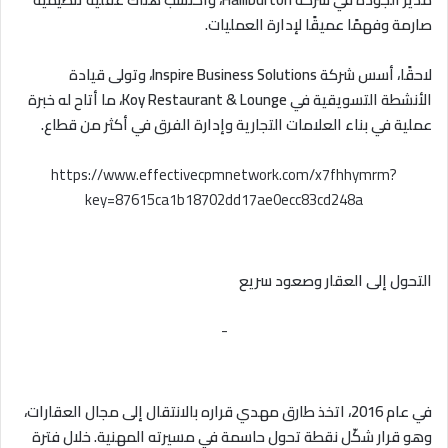
صارمة وفهمًا عميقًا لإدارة العمليات.
لاحقًا، أسس شركة Inspire Business Solutions، وتولى قيادة
الأنشطة التسويقية في Koy Restaurant & Lounge، ما أتاح له خبرة
عملية في بناء العلامات التجارية وإدارة الفرق في أكثر من قطاع.
https://www.effectivecpmnetwork.com/x7fhhymrm?
key=87615ca1b18702dd17ae0ecc83cd248a
التحول إلى العقار وصعود سريع
-
في عام 2016، اتخذ طارق مهدي قراره بالانتقال إلى مجال العقارات،
وهو قرار شكّل نقطة تحول حاسمة في مسيرته المهنية. خلال فترة