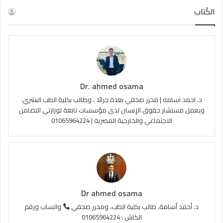
س
o
س
خ
الكُتاب
ب
u
ت
ص
و
T
ق
ا
ك
u
ر
ل
Dr. ahmed osama
b
ا
م
د. احمد اسامه | محرر صحفي بعدة جرائد ، وطالب بكلية الطب البشري،
e
م
و
ويعمل مستشار حقوق الإنسان لدى مؤسسات تابعة لوزارتي التضامن
الاجتماعي والخارجية المصرية | 01065964224
ق
ع
R
S
Dr ahmed osama
S
د. أحمد أسامة، طالب بكلية الطب، ومحرر صحفي
واتساب ورقم
الكاش : 01065964224