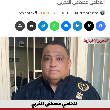
المحامي مصطفى المغربي
Dr. ahmed osama
يناير 30, 2026
134
دقيقة واحدة
فيسبوك
‫X
لينكدإن
ماسنجر
واتساب
تيلقرام
مشاركة عبر البريد
طباعة