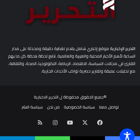
التحرير الإخبارية
موقع إخباري شامل يقدم تغطية دقيقة ومحدثة على مدار
الساعة لأهم الأخبار المحلية والعربية والعالمية. نتابع لحظة بلحظة كل ما يهم
القارئ في مجالات السياسة، الاقتصاد، الرياضة، التكنولوجيا، الصحة، والثقافة،
مع تحليلات عميقة وتقارير حصرية تواكب الأحداث الجارية.
©جميع الحقوق محفوظة ل
التحرير الاخبارية
تواصل معنا
سياسة الخصوصية
من نحن
سياسة النشر
‫X
فيسبوك
‫YouTube
انستقرام
ملخص
الموقع