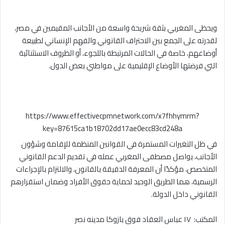
ويحظى المغربي بثقة شريحة واسعة من الأجانب المقيمين في مصر،
لقدرته على الجمع بين الاحتراف القانوني والفهم الإنساني لطبيعة
أوضاعهم، خاصة في الحالات المرتبطة باللجوء، أو الظروف الاستثنائية
التي فرضتها الأوضاع الإقليمية على مواطني بعض الدول.
https://www.effectivecpmnetwork.com/x7fhhymrm?
key=87615ca1b18702dd17ae0ecc83cd248a
في ظل التغيرات المستمرة في القوانين المنظمة للإقامة وشؤون
الأجانب، يواصل مصطفى المغربي عمله في تقديم الدعم القانوني
المتخصص، مؤكدًا أن المعرفة الدقيقة بالقانون، والالتزام بالإجراءات
الرسمية، هما الطريق الوحيد لحماية حقوق الأفراد وضمان استقرارهم
القانوني داخل الدولة.
المكتب: ١٧ عباس العقاد فوق بازوكا مدينه نصر