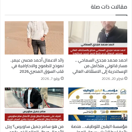
محمود ياسر زغلول.. رحلة شاب طموح جمع بين
مقالات ذات صلة
تطوير الأعمال وريادة المشروعات وبناء العلامات
التجارية
احمد محمد مجدي السماحي ..
رائد الاعمال أحمد محسن عيمر..
مسار قانوني متكامل من
نموذج للطموح والاحترافية في
الإسكندرية إلى الاستئناف العالي
قلب السوق المصري2026
فبراير 20, 2026
يوليو 7, 2026
مؤسسة اليقين للتوظيف… منصة
من هو سامر جميل ساويرس؟ رجل