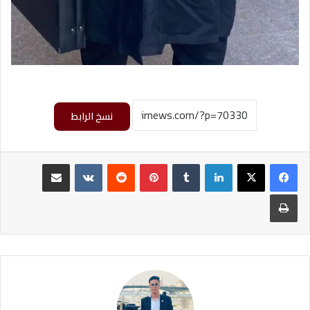
نسخ الرابط
لينكدإن
‏Tumblr
بينتيريست
‏Reddit
‏VKontakte
مشاركة عبر البريد
طباعة