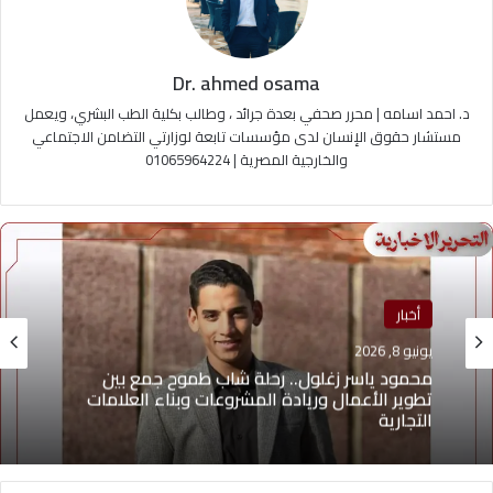
Dr. ahmed osama
د. احمد اسامه | محرر صحفي بعدة جرائد ، وطالب بكلية الطب البشري، ويعمل
مستشار حقوق الإنسان لدى مؤسسات تابعة لوزارتي التضامن الاجتماعي
والخارجية المصرية | 01065964224
منوعات
أخبار
يونيو 4, 2026
يونيو 8, 2026
يوسف أيمن درويش.. عقلية بيعية شابة تقود التغيير
وتؤهل الشباب لسوق العمل2026