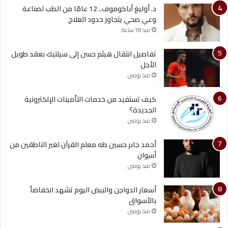
د. أوليغ أباكوموف.. 12 عامًا من الطب لصناعة
وعي صحي يتجاوز حدود العلاج
منذ 18 ساعة
تفاصيل انتقال هيثم حسن إلى سيلتيك بعقد طويل
الأجل
منذ يومين
كيف تستفيد من خدمات التأمينات الإلكترونية
الجديدة؟
منذ يومين
أحمد جابر حسين طه معلم القرآن لغير الناطقين من
أسوان
منذ يومين
أسعار الدواجن والبيض اليوم تشهد انخفاضاً
بالأسواق
منذ يومين