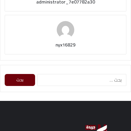
administrator_7e07782a30
nyx16829
ا
ل
ب
ح
ث
ع
ن
: