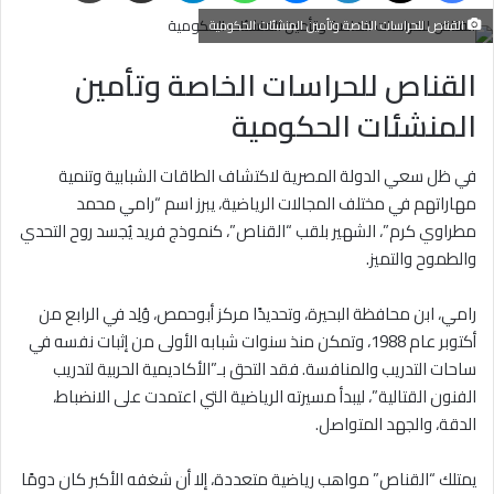
القناص للحراسات الخاصة وتأمين المنشئات الحكومية
القناص للحراسات الخاصة وتأمين
المنشئات الحكومية
في ظل سعي الدولة المصرية لاكتشاف الطاقات الشبابية وتنمية
مهاراتهم في مختلف المجالات الرياضية، يبرز اسم “رامي محمد
مطراوي كرم”، الشهير بلقب “القناص”، كنموذج فريد يُجسد روح التحدي
والطموح والتميز.
رامي، ابن محافظة البحيرة، وتحديدًا مركز أبوحمص، وُلِد في الرابع من
أكتوبر عام 1988، وتمكن منذ سنوات شبابه الأولى من إثبات نفسه في
ساحات التدريب والمنافسة. فقد التحق بـ”الأكاديمية الحربية لتدريب
الفنون القتالية”، ليبدأ مسيرته الرياضية التي اعتمدت على الانضباط،
الدقة، والجهد المتواصل.
يمتلك “القناص” مواهب رياضية متعددة، إلا أن شغفه الأكبر كان دومًا