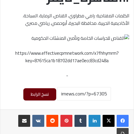
الكلمات المفتاحية: رامي مطراوي، القناص، الرماية، السباحة،
الأكاديمية الحربية، محافظة البحيرة، أبوحمص، رياضي مصري
https://www.effectivecpmnetwork.com/x7fhhymrm?
key=87615ca1b18702dd17ae0ecc83cd248a
-
نسخ الرابط
لينكدإن
بينتيريست
مشاركة عبر البريد
طباعة