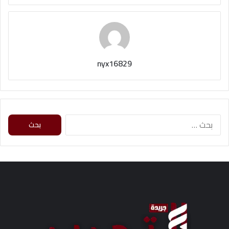
nyx16829
البحث
عن: