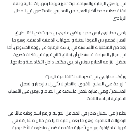
في رياضتي الرماية والسباحة، حيث تميز فيهما بمهارات عالية ودقة
لافتة جعلته محط أنظار العديد من المدربين والمختصين في المجال
الرياضي.
رامي مطراوي ليس مجرد رياضي عادي، بل هو شخص اختار طريق
التميز، فجمع بين القوة البدنية والمهارات الذهنية الدقيقة، وهو ما
يُعد من المتطلبات الأساسية في رياضة الرماية على وجه الخصوص. أما
في مجال السباحة، فاستطاع أن يُحقق نتائج قوية في فترات قصيرة،
بفضل التزامه الصارم بروتين تدريبي مكثف داخل الأكاديمية وخارجها.
ويؤكد مطراوي في تصريحاته لـ”القاهرة تايمز”:
“الإرادة هي السلاح الأقوى، والنجاح لا يأتي إلا بالإصرار والعمل
المستمر”، وهي عبارة تلخص فلسفته في الحياة، وتبرهن على الأسباب
الحقيقية لنجاحه اللافت.
يحلم رامي بتمثيل مصر في المحافل الدولية، ورفع اسم وطنه عاليًا في
البطولات العالمية، وهو ما يعمل عليه حاليًا من خلال مشاركته في
تدريبات احترافية وبرامج تأهيلية متقدمة ضمن منظومة الأكاديمية.