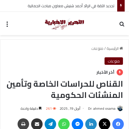
صانع الألعاب كريم ظريف يترقب خطوته القادمة كلاعب حر
بحث عن
الق
الرئيسية
/
منوعات
منوعات
أخر الأخبار
القناص للحراسات الخاصة وتأمين
المنشئات الحكومية
Dr. ahmed osama
أبريل 19, 2025
261
دقيقة واحدة
فيسبوك
‫X
لينكدإن
ماسنجر
واتساب
تيلقرام
مشاركة عبر البريد
طباعة