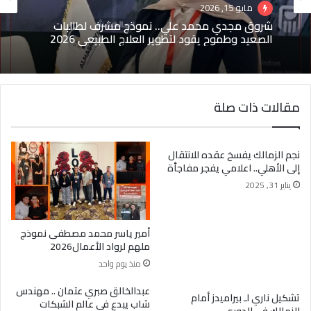
مايو 15, 2026
شروق مجدي محمد علي.. نموذج مشرف لطالبات
الصعيد وطموح يقود لتطوير العلاج الطبيعي 2026
مقالات ذات صلة
نجم الزمالك يفسخ عقده للانتقال
إلى الأهلي.. اعلامي يفجر مفاجأة
يناير 31, 2025
أمير ياسر محمد مصطفى نموذج
ملهم لرواد الأعمال2026
منذ يوم واحد
عبدالخالق صبري عتمان .. مهندس
تشكيل ناري لـ بيراميدز أمام
شاب يبدع في عالم الشبكات