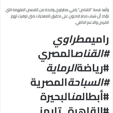
وتُعد قصة “القناص” رامي مطراوي واحدة من القصص الملهمة التي
تؤكد أن شباب مصر قادرون على تحقيق المعجزات متى توفرت لهم
الفرص والدعم الكافي.
رامي
مطراوي
#القناص
المصري
#رياضة
الرماية
#السباحة
المصرية
#أبطال
من
البحيرة
#القاهرة_تايمز