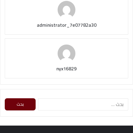
administrator_7e07782a30
nyx16829
ا
ل
ب
ح
ث
ع