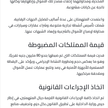
المخدرة، ومحاولتهما إخفاء مصدر تلك الأموال وإظهارها وكأنها
ناتجة عن كيانات مشروعة.
واعتمدت المتهمتان على عدة أساليب لتضليل الجهات الرقابية،
شملت تأسيس أنشطة تجارية متنوعة، وشراء عقارات وسيارات، في
محاولة لإصباغ الأموال بالشرعية وإبعاد الشبهات عنها.
قيمة الممتلكات المضبوطة
قدرت قيمة الممتلكات التي تم ضبطها بنحو 80 مليون جنيه تقريبًا،
وهو ما يعكس حجم وخطورة النشاط الإجرامي، ويؤكد على اليقظة
المستمرة للأجهزة الأمنية في رصد وتتبع عمليات غسل الأموال
وملاحقة مرتكبيها.
اتخاذ الإجراءات القانونية
تم اتخاذ كافة الإجراءات القانونية اللازمة حيال المتهمتين، في إطار
حرص وزارة الداخلية على تطبيق القانون بكل حزم، وتجفيف منابع