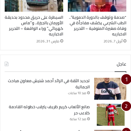
“صدمة وتوقف بالدورة الدموية”..
السيطرة على حريق محدود بحديقة
الطب الشرعي يكشف مفاجأة في
الأورمان بالجيزة.. و”ماس
وفاة صغيرة المنوفية – التحرير
كهربائي” وراء الواقعة – التحرير
الاخباريه
الاخباريه
أبريل 7, 2026
مارس 31, 2026
عاجل
تجديد الثقة في الرائد أحمد شنيش معاون مباحث
الجمالية
منذ 10 ساعات
صانع الألعاب كريم ظريف يترقب خطوته القادمة
كلاعب حر
منذ 12 ساعة