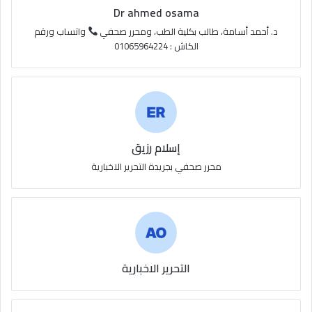
S
Dr ahmed osama
S
د. أحمد أسامة، طالب بكلية الطب، ومحرر صحفي
واتساب ورقم
الكاش : 01065964224
إسلام رزيق
محرر صحفي بجريدة التحرير الاخبارية
التحرير الاخبارية