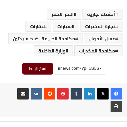
أنشطة تجارية
البحر الأحمر
تجارة المخدرات
سيارات
عقارات
غسل الأموال
مكافحة الجريمة. ضبط سيدتين
مكافحة المخدرات
وزارة الداخلية
نسخ الرابط
لينكدإن
‏Tumblr
بينتيريست
‏Reddit
‏VKontakte
مشاركة عبر البريد
طباعة