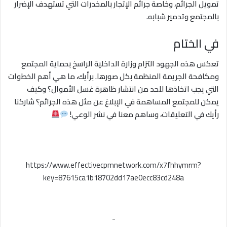
تمويل الجرائم، وخاصة جرائم الإتجار بالمخدرات التي تستهدف الإضرار
بالمجتمع وتدمير شبابه.
في الختام
تعكس هذه الجهود التزام وزارة الداخلية الراسخ بحماية المجتمع
ومكافحة الجريمة المنظمة بكل صورها. برأيك، ما هي أهم الخطوات
التي يجب اتخاذها للحد من انتشار ظاهرة غسل الأموال؟ وكيف
يمكن للمجتمع المساهمة في الإبلاغ عن مثل هذه الجرائم؟ شاركنا
رأيك في التعليقات، وساهم معنا في نشر الوعي!
https://www.effectivecpmnetwork.com/x7fhhymrm?
key=87615ca1b18702dd17ae0ecc83cd248a
-