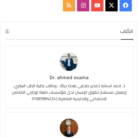
ف
ا
م
ي
X
Y
ن
ل
س
o
س
خ
الكُتاب
ب
u
ت
ص
و
T
ق
ا
ك
u
ر
ل
Dr. ahmed osama
b
ا
م
د. احمد اسامه | محرر صحفي بعدة جرائد ، وطالب بكلية الطب البشري،
e
م
و
ويعمل مستشار حقوق الإنسان لدى مؤسسات تابعة لوزارتي التضامن
الاجتماعي والخارجية المصرية | 01065964224
ق
ع
R