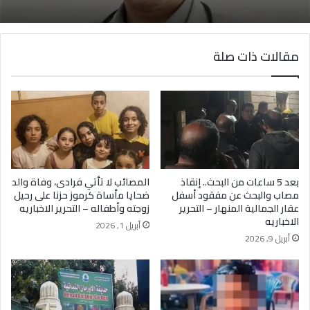
مفاجأة صادمة حول منع نشر مقاطعه 2026
مقالات ذات صلة
تأجيل نظر استئناف المتهمين بواقعة الفعل الفاضح
أعلى المحور – التحرير الاخباريه
بعد 5 ساعات من البحث.. إنقاذ
المصائب لا تأتي فرادى، وفاة والد
مصاب والبحث عن مفقود أسفل
ضحايا مأساة كرموز حزنا على رحيل
عقار الجمالية المنهار – التحرير
زوجته وأطفاله – التحرير الاخباريه
الاخباريه
أبريل 1, 2026
أبريل 9, 2026