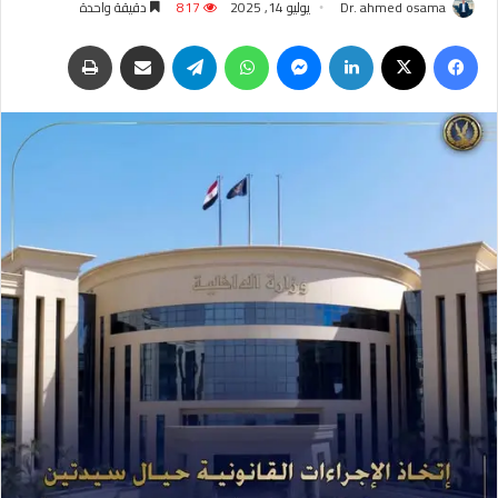
Dr. ahmed osama
يوليو 14, 2025
817
دقيقة واحدة
فيسبوك
‫X
لينكدإن
ماسنجر
واتساب
تيلقرام
مشاركة عبر البريد
طباعة