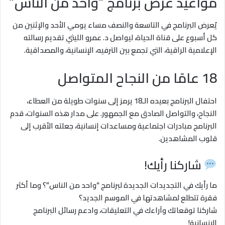
مواعيد عرض برنامج “واحد من الناس”
يُعرض البرنامج في التاسعة والنصف مساء يومي الأحد والإثنين من
كل أسبوع على قناة الحياة، ليواصل د. عمرو الليثي تقديم رسالته
الإعلامية الراقية، التي تجمع بين الترفيه، الإنسانية، والمصداقية.
18 عامًا من النجاح المتواصل
احتفال البرنامج بعيده الـ18 يرمز إلى سنوات طويلة من العطاء،
النجاح، والتواصل الصادق مع الجمهور. على مدار هذه السنوات، قدم
البرنامج مبادرات اجتماعية ومساعدات إنسانية، جعلته الأقرب إلى
قلوب المشاهدين.
شاركنا رأيك!
ما رأيك في التجديدات الجديدة لبرنامج “واحد من الناس”؟ وما أكثر
فقرة تتطلع لمشاهدتها في الموسم الجديد؟
شاركنا توقعاتك وآراءك في التعليقات، وادعم رسائل البرنامج
الإنسانية!