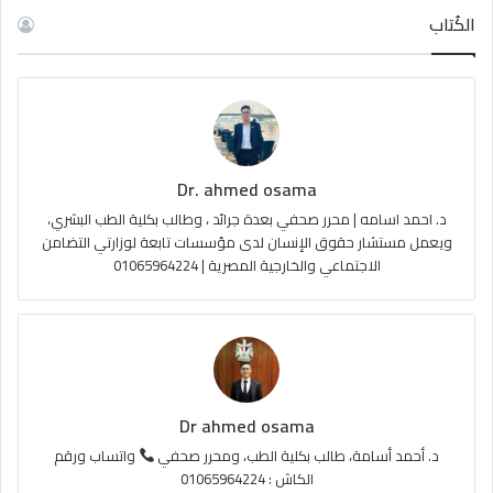
س
o
س
خ
الكُتاب
ب
u
ت
ص
و
T
ق
ا
ك
u
ر
ل
Dr. ahmed osama
b
ا
م
د. احمد اسامه | محرر صحفي بعدة جرائد ، وطالب بكلية الطب البشري،
e
م
و
ويعمل مستشار حقوق الإنسان لدى مؤسسات تابعة لوزارتي التضامن
الاجتماعي والخارجية المصرية | 01065964224
ق
ع
R
S
Dr ahmed osama
S
د. أحمد أسامة، طالب بكلية الطب، ومحرر صحفي
واتساب ورقم
الكاش : 01065964224