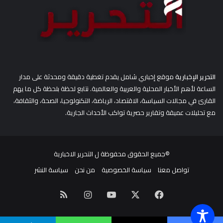
التحرير الإخبارية
موقع إخباري شامل يقدم تغطية دقيقة ومحدثة على مدار
الساعة لأهم الأخبار المحلية والعربية والعالمية. نتابع لحظة بلحظة كل ما يهم
القارئ في مجالات السياسة، الاقتصاد، الرياضة، التكنولوجيا، الصحة، والثقافة،
مع تحليلات عميقة وتقارير حصرية تواكب الأحداث الجارية.
©جميع الحقوق محفوظة ل
التحرير الاخبارية
تواصل معنا
سياسة الخصوصية
من نحن
سياسة النشر
‫X
فيسبوك
‫YouTube
انستقرام
ملخص
الموقع