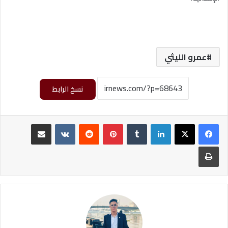
عمرو الليثي
نسخ الرابط
لينكدإن
‏Tumblr
بينتيريست
‏Reddit
‏VKontakte
مشاركة عبر البريد
طباعة