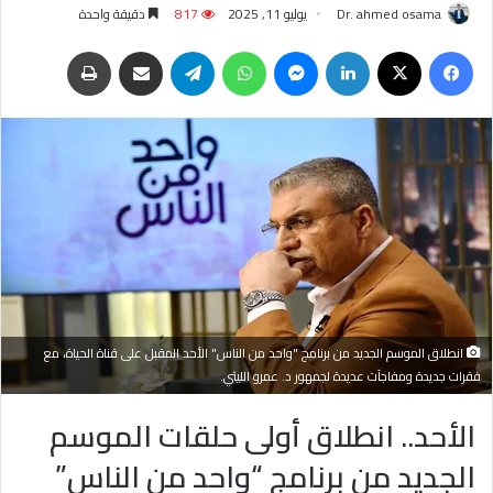
Dr. ahmed osama
يوليو 11, 2025
817
دقيقة واحدة
فيسبوك
‫X
لينكدإن
ماسنجر
واتساب
تيلقرام
مشاركة عبر البريد
طباعة
انطلاق الموسم الجديد من برنامج "واحد من الناس" الأحد المقبل على قناة الحياة، مع
فقرات جديدة ومفاجآت عديدة لجمهور د. عمرو الليثي.
الأحد.. انطلاق أولى حلقات الموسم
الجديد من برنامج “واحد من الناس”