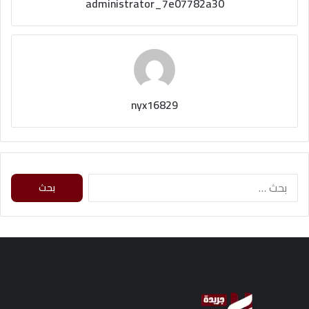
administrator_7e07782a30
nyx16829
ا
ل
ب
ح
ث
ع
ن
: