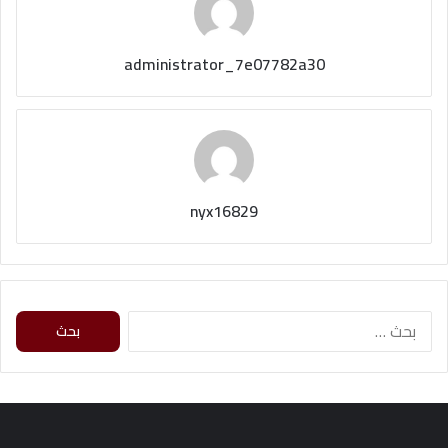
administrator_7e07782a30
nyx16829
ا
ل
ب
ح
ث
ع
ن