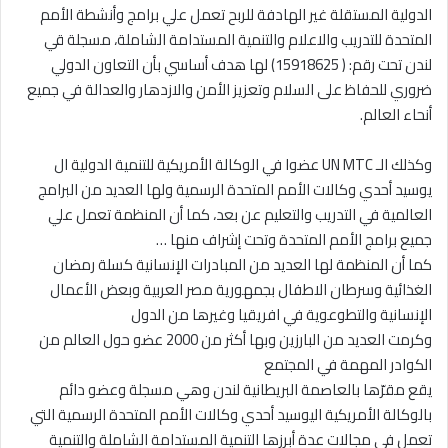
الدولية المستقلة غير الهادفة للربح تعمل علي برامج وأنشطة الأمم
المتحدة للتدريب والاعلام والتنمية المستدامة الشاملة، مسجلة قي
لندن تحت رقم: ( 15918625) لها هدف أساسي بأن التعاون الدولي
ضروري للحفاظ على السلام وتعزيز الأمن والازدهار والعدالة في جميع
أنحاء العالم.
وكذلك الـ UN MTC عضوا في الوكالة الأمريكية للتنمية الدولية ال
يوسيد أحدي وكالات الأمم المتحدة الرسمية ولها العديد من البرامج
العالمية في التدريب والتعليم عن بعد، كما أن المنظمة تعمل علي
جميع برامج الأمم المتحدة وتحت إشراف منها …
كما أن المنظمة لها العديد من المبادرات الإنسانية كسلة رمضان
الغذائية وسرطان الاطفال بجمهورية مصر العربية وبعض الأعمال
الإنسانية والتطوعوية في افريقيا وغيرها من الدول
وكرمت العديد من البارزين وبها أكثر من 2000 عضو حول العالم من
الكوادر المهمة في المجتمع
يقع مقرّها بالعاصمة البريطانية لندن وهي مسجلة وعضو دائم
بالوكالة الأمريكية اليوسيد أحدي وكالات الأمم المتحدة الرسمية التي
تعمل في مجالات عدة أبرزها التنمية المستدامة الشاملة والتنمية