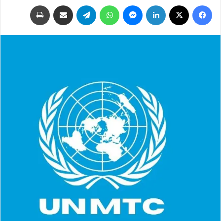
فيسبوك
‫X
لينكدإن
ماسنجر
واتساب
تيلقرام
مشاركة عبر البريد
طباعة