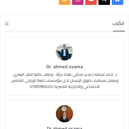
ي
X
Y
ن
ل
س
o
س
خ
الكُتاب
ب
u
ت
ص
و
T
ق
ا
ك
u
ر
ل
Dr. ahmed osama
b
ا
م
د. احمد اسامه | محرر صحفي بعدة جرائد ، وطالب بكلية الطب البشري،
e
م
و
ويعمل مستشار حقوق الإنسان لدى مؤسسات تابعة لوزارتي التضامن
الاجتماعي والخارجية المصرية | 01065964224
ق
ع
R
S
Dr ahmed osama