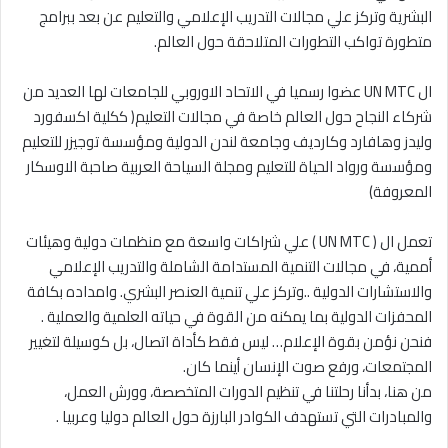
البشرية وتركز علي مجالات التدريب الإعلامي والتعليم عن بعد ببرامج
متطورة تواكب التطورات المتلاحقة حول العالم.
ال UN MTC عضوا رسميا في الاتحاد الاوروبي للجامعات لها العديد من
شركاء النجاح حول العالم خاصة في مجالات التعليم( ككلية اكسفورد
وليدز وهافارد وكارديف وجامعة لندن الدولية ومؤسسة توجيزر للتعليم
ومؤسسة ورواد الحياة للتعليم ومجلة السياحة العربية صاحبة الاوسكار
المعروفة)
تعمل ال ( UN MTC ) علي شراكات واسعة مع منظمات دولية وهيئات
أممية، في مجالات التنمية المستدامة الشاملة والتدريب الإعلامي
والاستشارات الدولية ..وتركز علي تنمية العنصر البشري. وامداده بكافة
المحفزات الدولية بما يمكنه من القوة في حياته العلمية والعملية .
فنحن نؤمن بقوة الإعلام… ليس فقط كأداة اتصال، بل كوسيلة لتغيير
المجتمعات، ورفع صوت الإنسان أينما كان.
من هنا، بدأنا رحلتنا في تنظيم الدورات المتخصصة، وورش العمل،
والمبادرات التي تستهدف الكوادر البارزة حول العالم دوليا وعربيا .