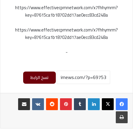
https://www.effectivecpmnetwork.com/x7fhhymrm?
key=87615ca1b18702dd17ae0ecc83cd248a
https://www.effectivecpmnetwork.com/x7fhhymrm?
key=87615ca1b18702dd17ae0ecc83cd248a
-
نسخ الرابط
لينكدإن
‏Tumblr
بينتيريست
‏Reddit
‏VKontakte
مشاركة عبر البريد
طباعة