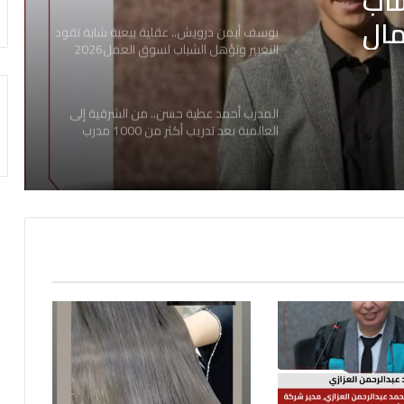
شاب
مال
يوسف أيمن درويش.. عقلية بيعية شابة تقود
التغيير وتؤهل الشباب لسوق العمل2026
علامات
المدرب أحمد عطية حسن.. من الشرقية إلى
العالمية بعد تدريب أكثر من 1000 مدرب