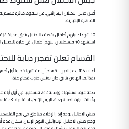
جيش الاحتلال يعلن سقوط طائ
أعلن جيش الاحتلال الإسرائيلي، عن سقوط طائرة عسكرية 
القاهرة الإخبارية.
10 شهداء بينهم أطفال بقصف للاحتلال شرق مدينة غزة
استشهد 10 فلسطينيين، بينهم أطفال، في غارة للاحتلال الإسرائيلي استهدفت منزلا بشارع يافا بحي التفاح شرق مدينة غزة.
القسام تعلن تفجير دبابة للاح
أعلنت كتائب عز الدين القسام أن مقاتليها فجروا أول أ
بقذائف الهاون شرق خان يونس جنوب قطاع غزة.
صحة غزة: استشهاد وإصابة 242 فلسطينيا في أول أيام عيد الفطر
وأعلنت وزارة الصحة بغزة، اليوم الإثنين، استشهاد 53 فلسطينيا وإصابة 189 آخرين في اليوم الأول من عيد الفطر.
جيش الاحتلال يوجه إنذارا لإخلاء مناطق في رفح الفلسطين
وحذر جيش الاحتلال الإسرائيلي، اليوم الإثنين، سكان عدة
ودعاهم للانتقال بشكل فوري إلى منطقة المواصي بغزة