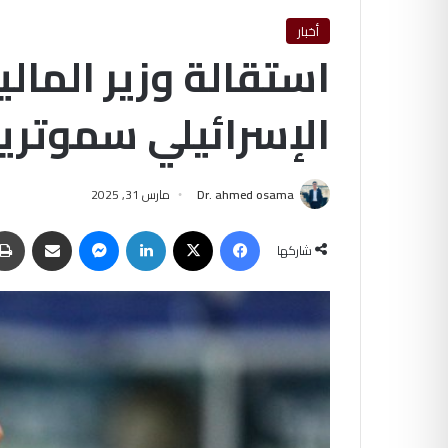
أخبار
استقالة وزير المال
الإسرائيلي سموتر
Dr. ahmed osama
مارس 31, 2025
فيسبوك
‫X
لينكدإن
ماسنجر
مشاركة عبر البريد
شاركها