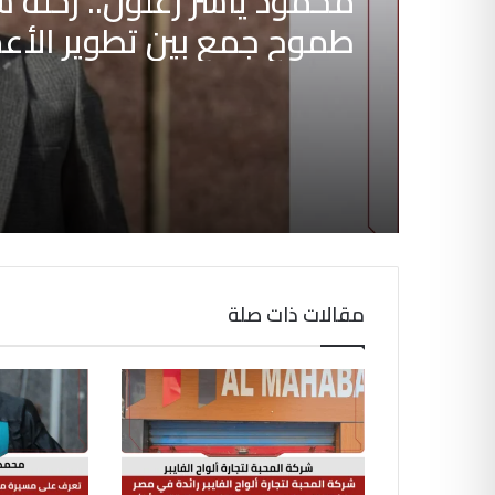
محمود ياسر زغلول.. رحلة 
طموح جمع بين تطوير الأع
وريادة المشروعات وبناء ال
التجارية
مقالات ذات صلة