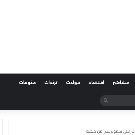
لسيارات
مشاهير
اقتصاد
حوادث
ترندات
منوعات
بحث
عن
لإسرائيلي سموتريتش من منصبه