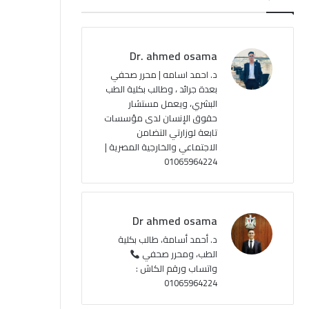
ب
u
ت
ص
و
T
ق
ا
Dr. ahmed osama
ك
u
ر
ل
د. احمد اسامه | محرر صحفي
بعدة جرائد ، وطالب بكلية الطب
b
ا
م
البشري، ويعمل مستشار
حقوق الإنسان لدى مؤسسات
e
م
و
تابعة لوزارتي التضامن
ق
الاجتماعي والخارجية المصرية |
01065964224
ع
R
Dr ahmed osama
S
د. أحمد أسامة، طالب بكلية
الطب، ومحرر صحفي
S
واتساب ورقم الكاش :
01065964224