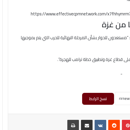
https://www.effectivecpmnetwork.com/x7fhhymr
 من غزة
: “مستعدون للحوار بشأن المرحلة النهائية للحرب التي يتم بموجبها
ة على قطاع غزة وتطبيق خطة ترامب للهجرة”.
-
نسخ الرابط
بينتيريست
‏Reddit
‏VKontakte
مشاركة عبر البريد
طباعة