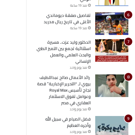
منذ 19 ساعة
تفاصيل صفقة ديوماندي
الأغلى في تاريخ ريال مدريد
منذ 19 ساعة
الدكتور وليد عزت.. مسيرة
استثنائية تجمع بين التميز الطبي
والبحث العلمي والعمل
الإنساني
منذ يوم واحد
رائد الأعمال صالح عبداللطيف
يروي لـ “التحرير الإخبارية” قصة
نجاح تأسيس Royal Max
وعوامل تفوق الاستثمار
العقاري في مصر
منذ يوم واحد
فضل الصيام في سبيل الله
وأجره العظيم
منذ يوم واحد