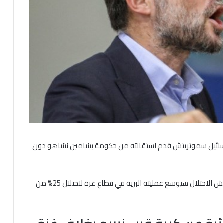
ي بتسلئيل سموتريتش قدم استقالته من حكومة بينيامين نتنياهو دون
نقلت صحيفة أكسيوس عن مسئول إسرائيلي، قوله: إن جيش الاحتلال سيوسع عمليته البرية في قطاع غزة لاحتلال 25% من