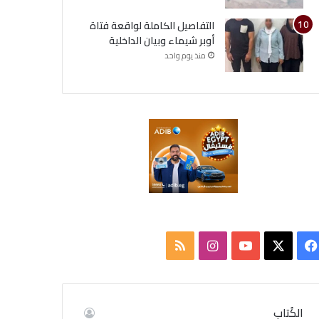
التفاصيل الكاملة لواقعة فتاة
أوبر شيماء وبيان الداخلية
منذ يوم واحد
ف
ا
م
ي
X
Y
ن
ل
س
o
س
خ
الكُتاب