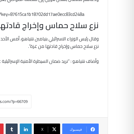
m?key=87615ca1b18702dd17ae0ecc83cd248a
نزع سلاح حماس وإخراج قادتها
وقال رئيس الوزراء الاسرائيلي بنيامين نتنياهو، أمس الأحد
نزع سلاح حماس وإخراج قادتها من غزة”.
وأضاف نتنياهو : “نريد ضمان السيطرة الأمنية الإسرائيلي
لينكدإن
‏Tumblr
فيسبوك
‫X