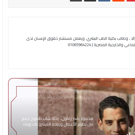
ئد ، وطالب بكلية الطب البشري، ويعمل مستشار حقوق الإنسان لدى
لخارجية المصرية | 01065964224
دكتور مروان الجعراني يذهل الجميع.. كيف
تحول طفل موهوب إلى رائد طباعة في
الإسكندرية؟
محمود ياسر زغلول.. رحلة شاب طموح جمع
بين تطوير الأعمال وريادة المشروعات وبناء
العلامات التجارية