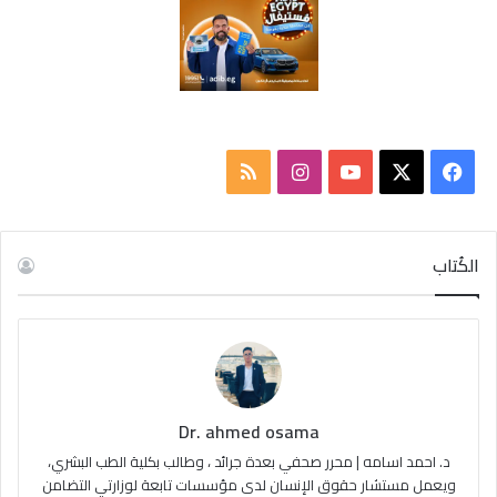
‫X
فيسبوك
‫YouTube
انستقرام
ملخص
الموقع
RSS
الكُتاب
Dr. ahmed osama
د. احمد اسامه | محرر صحفي بعدة جرائد ، وطالب بكلية الطب البشري،
ويعمل مستشار حقوق الإنسان لدى مؤسسات تابعة لوزارتي التضامن