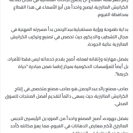
الكرانيش الماليزية، ليصبح واحداً من أبرز الأسماء في هذا القطاع
بمحافظة الفيوم.
بداية طموحة ورؤية مستقبليةعبدالرحمن بدأ مسيرته المهنية في
مجال التشطيب والديكور، حيث تخصص في تصنيع وتركيب الكرانيش
الماليزية عالية الجودة.
بفضل مهارته وإتقانه لعمله، أصبح يقدم خدماته ليس فقط للأفراد،
بل أيضاً للمؤسسات الحكومية بمركز إطسا ضمن مبادرة “حياة
كريمة”.
صاحب مصنع رائدعبدالرحمن هو صاحب مصنع متخصص في إنتاج
الكرانيش الماليزية، حيث يسعى دائماً لتقديم أفضل المنتجات للسوق
المحلي.
بفضل جهوده، أصبح المصنع واحداً من الموردين الرئيسيين للجبس
الماليزي لأكبر معارض الدهانات في الفيوم، مما يعزز مكانته كأحد