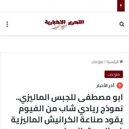
أحمد جابر حسين طه معلم القرآن لغير الناطقين من أسوان
بحث عن
الق
الرئيسية
/
منوعات
منوعات
أخر الأخبار
ابو مصطفى للجبس الماليزي..
نموذج ريادي شاب من الفيوم
يقود صناعة الكرانيش الماليزية