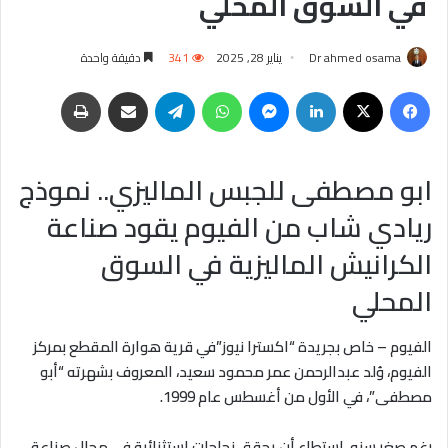
في السوق المحلي
Dr ahmed osama
يناير 28, 2025
341
دقيقة واحدة
فيسبوك
‫X
لينكدإن
ماسنجر
واتساب
تيلقرام
مشاركة عبر البريد
طباعة
ابو مصطفى للجبس الماليزي.. نموذج
ريادي شاب من الفيوم يقود صناعة
الكرانيش الماليزية في السوق
المحلي
الفيوم – خاص بجريدة “اكسترا نيوز”في قرية هوارة المقطع بمركز
الفيوم، وُلد عبدالرحمن عمر محمود سعيد، المعروف بشهرته “أبو
مصطفى”، في الأول من أغسطس عام 1999.
رغم صغر سنه، استطاع أن يحقق نجاحات استثنائية في مجال صناعة