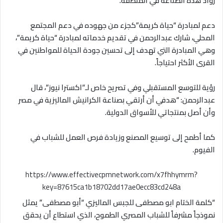
رواد هذه الصناعة في المنطقة.
دعم لمبادرة “حياة كريمة”كجزء من جهوده في دعم المجتمع
المحلي، شارك عبدالرحمن في تقديم خدماته لمبادرة “حياة كريمة”،
وهي المبادرة التي تهدف إلى تحسين جودة الحياة للمواطنين في
القرى الأكثر احتياجاً.
رؤية للتوسع المستقبلي وفي تصريح خاص لـ”اكسترا نيوز”، قال
عبدالرحمن: “هدفي أن أرتقي بصناعة الكرانيش الماليزية في مصر
وأن أصل بمنتجاتي للأسواق الدولية.
كما أطمح إلى توسيع المصنع وزيادة فرص العمل للشباب في
الفيوم.
https://www.effectivecpmnetwork.com/x7fhhymrm?
key=87615ca1b18702dd17ae0ecc83cd248a
“كلمة الختام ابو مصطفى للجبس الماليزي “أبو مصطفى” يمثل
نموذجاً مشرفاً للشباب المصري الطموح، الذي استطاع أن يحقق