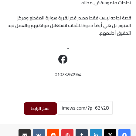
نجاحات ملموسة في مجاله.
قصة نجاحه ليست فقط مصدر فخر لقرية هوارة المقطع ومركز
الفيوم، بل هي أيضاً دعوة للشباب لاستغلال مواهبهم والعمل بجد
لتحقيق أحلامهم.
-
فيسبوك
01023260964
نسخ الرابط
لينكدإن
بينتيريست
مشاركة عبر البريد