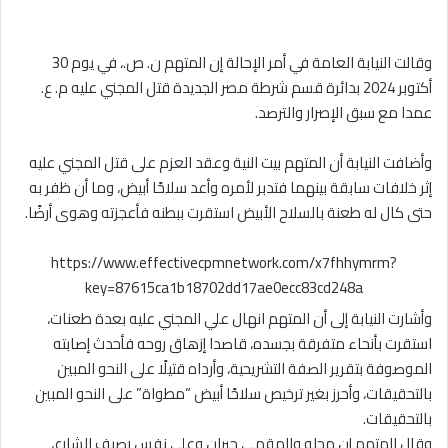
وقالت النيابة العامة في أمر الإحالة إن المتهم ن. ص.، في يوم 30
أكتوبر 2024 بدائرة قسم شرطة مصر الجديدة قتل المجني عليه م. ع.
عمدا مع سبق الإصرار والترصد.
وأضافت النيابة أن المتهم بيت النية وعقد العزم على قتل المجني عليه
إثر خلافات سابقة بينهما فتدبر لأمره وأعد سلاحًا أبيض، وما أن ظفر به
حتى كال له طعنة بالسلاح الأبيض استقرت ببطنه فأعجزته وهوى أرضًا.
https://www.effectivecpmnetwork.com/x7fhhymrm?
key=87615ca1b18702dd17ae0ecc83cd248a
وأشارت النيابة إلى أن المتهم انهال علي المجني عليه بعدة طعنات،
استقرت بأنحاء متفرقة بجسده، قاصدا إزهاق روحه فأحدث إصابته
الموصوفة بتقرير الصفة التشريحية، وأرداه قتيلًا على النحو المبين
بالتحقيقات، وأحرز بغير ترخيص سلاحًا أبيض “مطواة” على النحو المبين
بالتحقيقات.
وقال المتهم إن محله والمقهى جيران وعلى نفس رصيف الشارع،