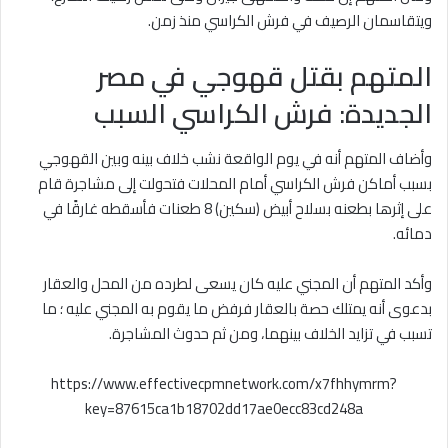
ويتقاسمان الرصيف في فرش الكراسي منذ زمن.
المتهم بقتل قهوجي في مصر
الجديدة: فرش الكراسي السبب
وأضاف المتهم أنه في يوم الواقعة نشب خلاف بينه وبين القهوجي
بسبب أماكن فرش الكراسي أمام المحلات فتحولت إلى مشاجرة قام
على إثرها بطعنه بسلاح أبيض (سكين) 8 طعنات فأسقطه غارقًا في
دمائه.
وأكد المتهم أن المجني عليه كان يسعى لطرده من المحل والعقار
بدعوى أنه يمتلك حصة بالعقار فرفض ما يقوم به المجني عليه ؛ ما
تسبب في تزايد الخلاف بينهما، ومن ثم حدوث المشاجرة.
https://www.effectivecpmnetwork.com/x7fhhymrm?
key=87615ca1b18702dd17ae0ecc83cd248a