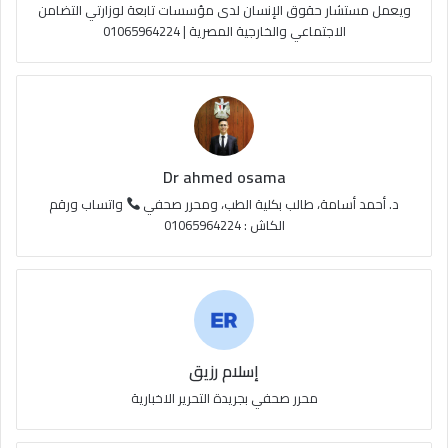
e
م
و
ويعمل مستشار حقوق الإنسان لدى مؤسسات تابعة لوزارتي التضامن
الاجتماعي والخارجية المصرية | 01065964224
ق
ع
R
S
Dr ahmed osama
S
د. أحمد أسامة، طالب بكلية الطب، ومحرر صحفي
واتساب ورقم
الكاش : 01065964224
إسلام رزيق
محرر صحفي بجريدة التحرير الاخبارية