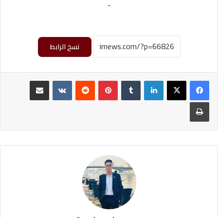
-
نسخ الرابط
لينكدإن
‏Tumblr
بينتيريست
‏Reddit
‏VKontakte
مشاركة عبر البريد
طباعة