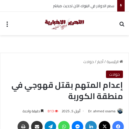
ضبط متهم بممارسة انتحال صفة ضابط واستيقاف السيارات
بحث عن
الق
الرئيسية
/
أخبار
/
حوادث
حوادث
إعدام المتهم بقتل قهوجي في
منطقة الكوربة
Dr. ahmed osama
أبريل 5, 2025
813
دقيقة واحدة
فيسبوك
‫X
لينكدإن
ماسنجر
واتساب
تيلقرام
مشاركة عبر البريد
طباعة