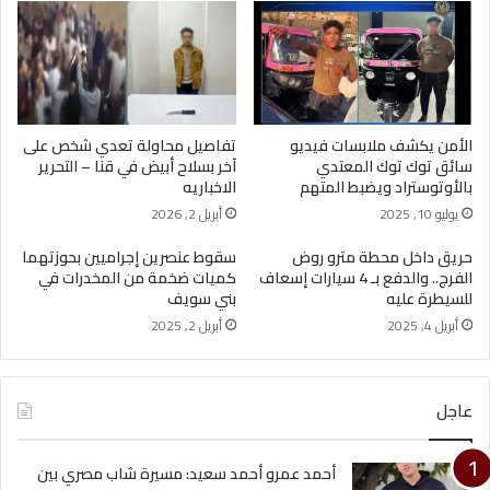
الأمن يكشف ملابسات فيديو
تفاصيل محاولة تعدي شخص على
سائق توك توك المعتدي
آخر بسلاح أبيض في قنا – التحرير
بالأوتوستراد ويضبط المتهم
الاخباريه
يوليو 10, 2025
أبريل 2, 2026
حريق داخل محطة مترو روض
سقوط عنصرين إجراميين بحوزتهما
الفرج.. والدفع بـ 4 سيارات إسعاف
كميات ضخمة من المخدرات في
للسيطرة عليه
بني سويف
أبريل 4, 2025
أبريل 2, 2025
عاجل
أحمد عمرو أحمد سعيد: مسيرة شاب مصري بين