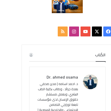
ف
ا
م
ي
X
Y
ن
ل
س
o
س
خ
الكُتاب
ب
u
ت
ص
و
T
ق
ا
Dr. ahmed osama
ك
u
ر
ل
د. احمد اسامه | محرر صحفي
بعدة جرائد ، وطالب بكلية الطب
b
ا
م
البشري، ويعمل مستشار
حقوق الإنسان لدى مؤسسات
e
م
و
تابعة لوزارتي التضامن
ق
الاجتماعي والخارجية المصرية |