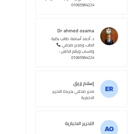
01065964224
ع
R
Dr ahmed osama
S
د. أحمد أسامة، طالب بكلية
الطب، ومحرر صحفي
S
واتساب ورقم الكاش :
01065964224
إسلام رزيق
محرر صحفي بجريدة التحرير
الاخبارية
التحرير الاخبارية