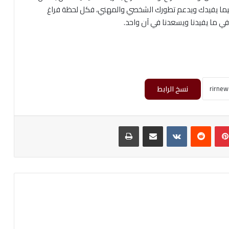
تك فيما يفيدك ويدعم تطورك الشخصي والمهني، فكل لحظة فراغ
في ما يفيدنا ويسعدنا في آن واحد.
نسخ الرابط
بينتيريست
‏Reddit
‏VKontakte
مشاركة عبر البريد
طباعة