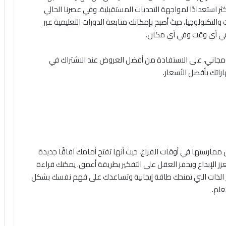
 استعدادًا لمواجهة التحديات المستقبلية. وفي عصرنا الحالي
والتكنولوجيا، حيث أصبح بإمكانك متابعة الدورات التعليمية عبر
ة في أي وقت وفي أي مكان.
جاني، على الاستفادة من أفضل العروض عند الاشتراك في
اراتك بأفضل الأسعار.
ن ممارستها في أوقات الفراغ، حيث أنها تفتح أمامك آفاقًا جديدة
عزز الإبداع ويحفز العقل على التفكير بطريقة أعمق. يمكنك قراءة
ير الذات التي تمنحك طاقة إيجابية وتساعدك على فهم نفسك بشكل
علم.