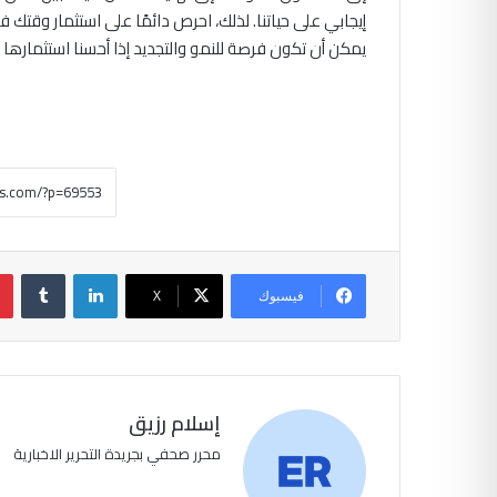
إيجابي على حياتنا. لذلك، احرص دائمًا على استثمار وق
يمكن أن تكون فرصة للنمو والتجديد إذا أحسنا استثمارها 
لينكدإن
‏Tumblr
فيسبوك
‫X
إسلام رزيق
محرر صحفي بجريدة التحرير الاخبارية