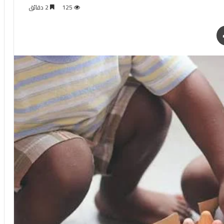
125
2 دقائق
طباعة