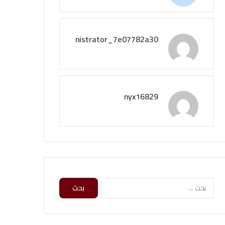
administrator_7e07782a30
nyx16829
ا
ل
ب
ح