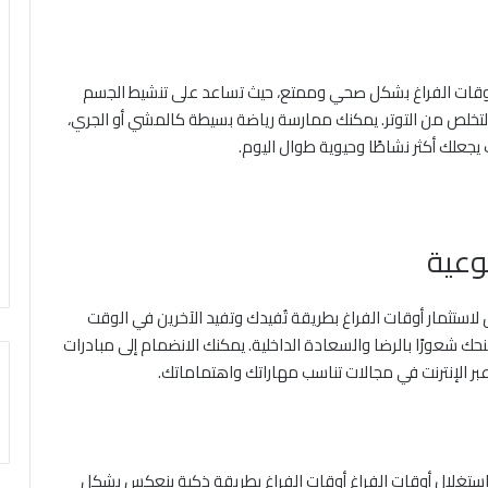
وقات الفراغ بشكل صحي وممتع، حيث تساعد على تنشيط الجسم
لتخلص من التوتر. يمكنك ممارسة رياضة بسيطة كالمشي أو الجري،
 يجعلك أكثر نشاطًا وحيوية طوال اليوم.
وعية
استثمار أوقات الفراغ بطريقة تُفيدك وتفيد الآخرين في الوقت
حك شعورًا بالرضا والسعادة الداخلية. يمكنك الانضمام إلى مبادرات
بر الإنترنت في مجالات تناسب مهاراتك واهتماماتك.
أن استغلال أوقات الفراغ أوقات الفراغ بطريقة ذكية ينعكس بشكل