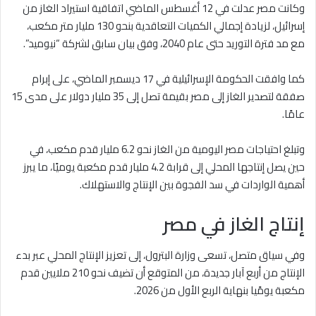
وكانت مصر عدلت في 12 أغسطس الماضي اتفاقية استيراد الغاز من
إسرائيل، لزيادة إجمالي الكميات التعاقدية بنحو 130 مليار متر مكعب،
مع مد فترة التوريد حتى عام 2040، وفق بيان سابق لشركة “نيوميد”.
كما وافقت الحكومة الإسرائيلية في 17 ديسمبر الماضي، على إبرام
صفقة لتصدير الغاز إلى مصر بقيمة تصل إلى 35 مليار دولار على مدى 15
عامًا.
وتبلغ احتياجات مصر اليومية من الغاز نحو 6.2 مليار قدم مكعب، في
حين يصل إنتاجها المحلي إلى قرابة 4.2 مليار قدم مكعبة يوميًا، ما يبرز
أهمية الواردات في سد الفجوة بين الإنتاج والاستهلاك.
إنتاج الغاز في مصر
وفي سياق متصل، تسعى وزارة البترول، إلى تعزيز الإنتاج المحلي عبر بدء
الإنتاج من أربع آبار جديدة، من المتوقع أن تضيف نحو 210 ملايين قدم
مكعبة يومًيا بنهاية الربع الأول من 2026.