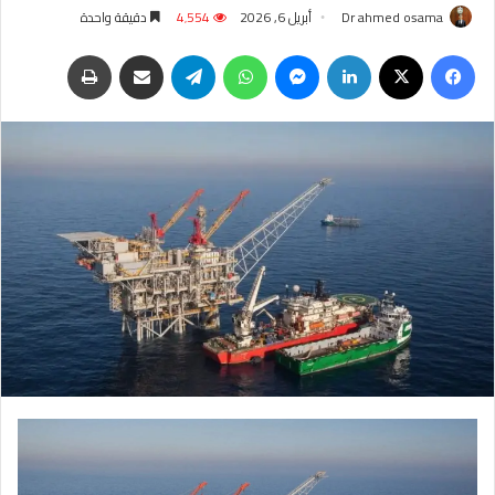
Dr ahmed osama
أبريل 6, 2026
4٬554
دقيقة واحدة
فيسبوك
‫X
لينكدإن
ماسنجر
واتساب
تيلقرام
مشاركة عبر البريد
طباعة