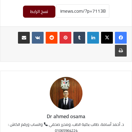
نسخ الرابط
لينكدإن
‏Tumblr
بينتيريست
‏Reddit
‏VKontakte
مشاركة عبر البريد
طباعة
Dr ahmed osama
د. أحمد أسامة، طالب بكلية الطب، ومحرر صحفي
واتساب ورقم الكاش :
01065964224