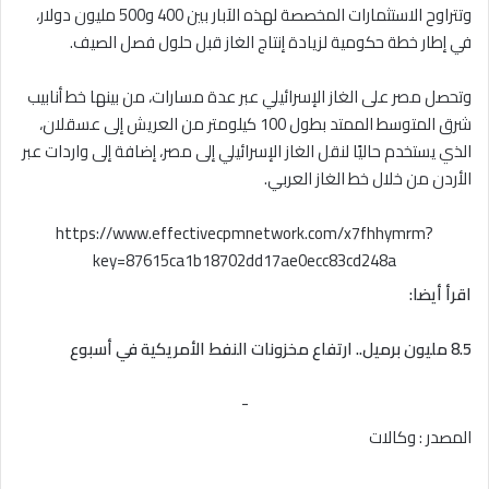
وتتراوح الاستثمارات المخصصة لهذه الآبار بين 400 و500 مليون دولار،
في إطار خطة حكومية لزيادة إنتاج الغاز قبل حلول فصل الصيف.
وتحصل مصر على الغاز الإسرائيلي عبر عدة مسارات، من بينها خط أنابيب
شرق المتوسط الممتد بطول 100 كيلومتر من العريش إلى عسقلان،
الذي يستخدم حاليًا لنقل الغاز الإسرائيلي إلى مصر، إضافة إلى واردات عبر
الأردن من خلال خط الغاز العربي.
https://www.effectivecpmnetwork.com/x7fhhymrm?
key=87615ca1b18702dd17ae0ecc83cd248a
اقرأ أيضا:
8.5 مليون برميل.. ارتفاع مخزونات النفط الأمريكية في أسبوع
-
المصدر : وكالات