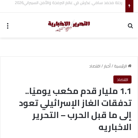
مجموعة شركات ملجراميكال: 85 عامًا من الريادة في صناعة وتجارة الموازين
بحث عن
الق
الرئيسية
/
أخبار
/
اقتصاد
اقتصاد
1.1 مليار قدم مكعب يوميًا..
تدفقات الغاز الإسرائيلي تعود
إلى ما قبل الحرب – التحرير
الاخباريه