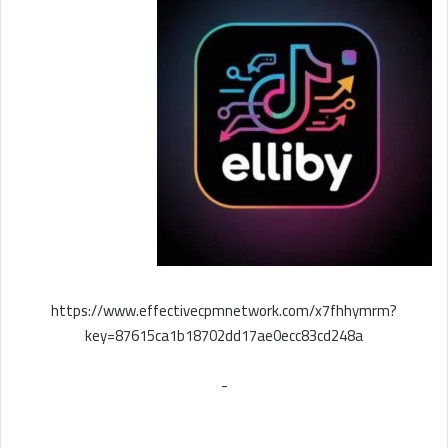
https://www.effectivecpmnetwork.com/x7fhhymrm?
key=87615ca1b18702dd17ae0ecc83cd248a
-