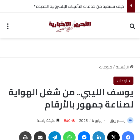
أحمد جابر حسين طه معلم القرآن لغير الناطقين من أسوان
بحث عن
الق
الرئيسية
/
منوعات
منوعات
يوسف الليبي.. من شغل الهواية
لصناعة جمهور بالأرقام
إسلام رزيق
يوليو 14, 2025
840
دقيقة واحدة
فيسبوك
‫X
لينكدإن
ماسنجر
واتساب
تيلقرام
مشاركة عبر البريد
طباعة