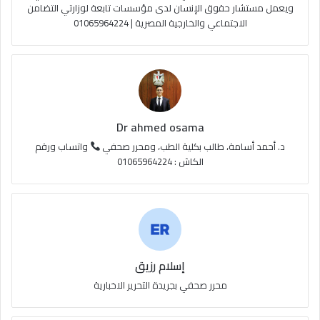
e
م
و
ويعمل مستشار حقوق الإنسان لدى مؤسسات تابعة لوزارتي التضامن
الاجتماعي والخارجية المصرية | 01065964224
ق
ع
R
S
Dr ahmed osama
S
د. أحمد أسامة، طالب بكلية الطب، ومحرر صحفي
واتساب ورقم
الكاش : 01065964224
إسلام رزيق
محرر صحفي بجريدة التحرير الاخبارية