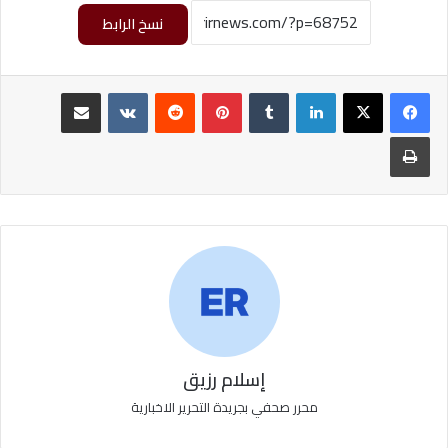
نسخ الرابط
لينكدإن
‏Tumblr
بينتيريست
‏Reddit
‏VKontakte
مشاركة عبر البريد
طباعة
إسلام رزيق
محرر صحفي بجريدة التحرير الاخبارية