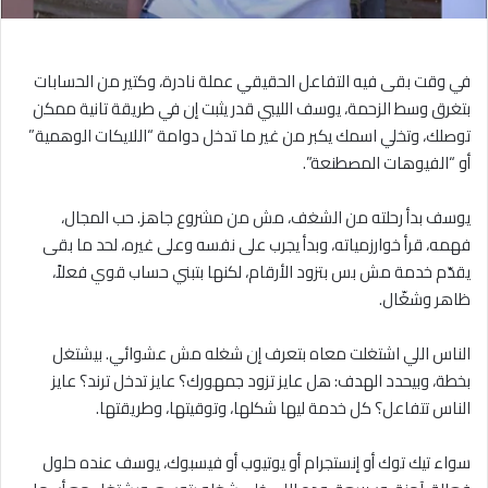
في وقت بقى فيه التفاعل الحقيقي عملة نادرة، وكتير من الحسابات
بتغرق وسط الزحمة، يوسف الليبي قدر يثبت إن في طريقة تانية ممكن
توصلك، وتخلي اسمك يكبر من غير ما تدخل دوامة “اللايكات الوهمية”
أو “الفيوهات المصطنعة”.
يوسف بدأ رحلته من الشغف، مش من مشروع جاهز. حب المجال،
فهمه، قرأ خوارزمياته، وبدأ يجرب على نفسه وعلى غيره، لحد ما بقى
يقدّم خدمة مش بس بتزود الأرقام، لكنها بتبني حساب قوي فعلاً،
ظاهر وشغّال.
الناس اللي اشتغلت معاه بتعرف إن شغله مش عشوائي. بيشتغل
بخطة، وبيحدد الهدف: هل عايز تزود جمهورك؟ عايز تدخل ترند؟ عايز
الناس تتفاعل؟ كل خدمة ليها شكلها، وتوقيتها، وطريقتها.
سواء تيك توك أو إنستجرام أو يوتيوب أو فيسبوك، يوسف عنده حلول