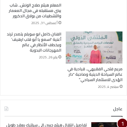
المعلم هيثم صلاح الونش.. شاب
يبني مستقبله في مجال المعمار
والتشطيبات من بولاق الدكرور
أغسطس 31, 2025
الفنان كامل ابو سويلم يتصدر ترند
أغنية ‘اسمع يا أبو قلب ارهيف’
ويخطف الأنظار في عالم
المهرجانات البدوية
يناير 26, 2025
مريم فتحي الفقيهي.. قيادية في
عالم السياحة الدينية وصاحبة “دار
الهُدى للاستثمار السياحي”
سبتمبر 4, 2025
عاجل
تفاصيل انتقال هيثم حسن إلى سيلتيك بعقد طويل