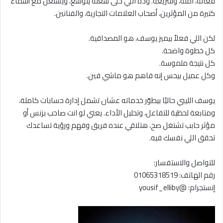
فعالة، آمنة، وسريعة. وده اللي خلى شغله يتوسع، ويشتغل مع أسماء
كتيرة من المؤثرين، أصحاب العلامات التجارية، والفنانين.
لكن اللي فعلاً بيميز يوسف، هو المصداقية.
كل خطوة واضحة.
كل نتيجة ملموسة.
وكل عميل بيحس إنه فاهم هو ماشي فين.
يوسف الليبي حاليًا بيطوّر خدماته عشان تشمل إدارة حسابات كاملة،
ومتابعة لحظية للتفاعل، وتحليل الأداء. يعني لو انت صاحب بزنس أو
مؤثر حابب تشتغل صح، هتلاقي عنده فريق وفهم ورؤية تساعدك
تحقق اللي نفسك فيه.
للتواصل والاستفسار:
رقم الهاتف: 01065318519
إنستجرام: @yousif_elliby