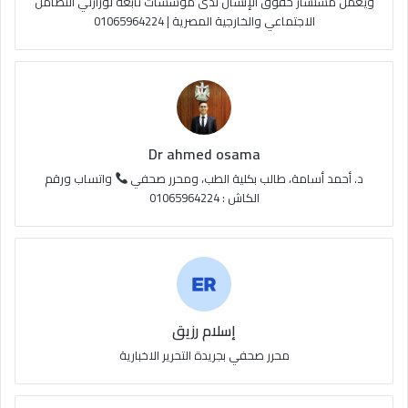
ويعمل مستشار حقوق الإنسان لدى مؤسسات تابعة لوزارتي التضامن
الاجتماعي والخارجية المصرية | 01065964224
ق
ع
R
S
Dr ahmed osama
S
د. أحمد أسامة، طالب بكلية الطب، ومحرر صحفي
واتساب ورقم
الكاش : 01065964224
إسلام رزيق
محرر صحفي بجريدة التحرير الاخبارية