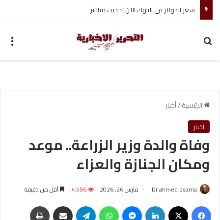
سعر الدولار في البنوك الآن تحديث مباشر
بحث عن
الق
الرئيسية
/
أخبار
أخبار
وفاة والدة وزير الزراعة.. موعد
ومكان الجنازة والعزاء
Dr ahmed osama
مارس 26, 2026
4٬556
أقل من دقيقة
فيسبوك
‫X
لينكدإن
ماسنجر
واتساب
تيلقرام
مشاركة عبر البريد
طباعة