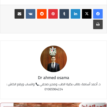
لينكدإن
‏Tumblr
بينتيريست
‏Reddit
‏VKontakte
مشاركة عبر البريد
طباعة
Dr ahmed osama
د. أحمد أسامة، طالب بكلية الطب، ومحرر صحفي
واتساب ورقم الكاش :
01065964224