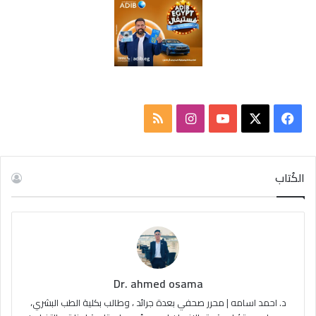
ف
ا
م
ي
X
Y
ن
ل
س
o
س
خ
الكُتاب
ب
u
ت
ص
و
T
ق
ا
ك
u
ر
ل
Dr. ahmed osama
b
ا
م
د. احمد اسامه | محرر صحفي بعدة جرائد ، وطالب بكلية الطب البشري،
e
م
و