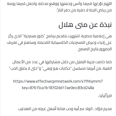
اللهم نوّر لها قبرها وآنس وحشتها ووسّع مدخله، واجعل قبرها روضة
من رياض الجنة لا حفرة من حفر النار”.
نبذة عن منى هلال
هى إعلامية مصرية، اشتهرت بتقديم برنامج “كنوز مسرحية” الذي ركّز
على إحياء وعرض المسرحيات الكلاسيكية القديمة، وساهم في تعريف
الجمهور بتاريخ المسرح.
كما خاضت تجربة التمثيل من خلال مشاركتها في عدد من الأعمال
الفنية، من أبرزها مسلسل “حكايات هو وهي” و”حتى لا يختنق الحب”
https://www.effectivecpmnetwork.com/x7fhhymrm?
key=87615ca1b18702dd17ae0ecc83cd248a
اقرأ أيضًا..
محرم فؤاد.. الولد سر أبيه وحب فنانة أشعل غيرته من العندليب