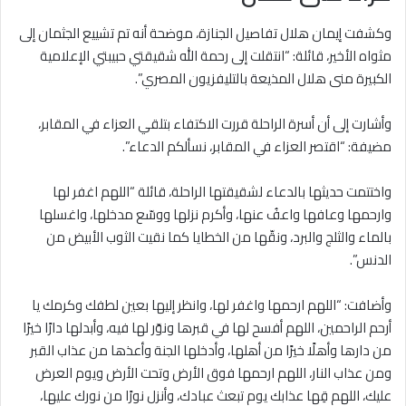
وكشفت إيمان هلال تفاصيل الجنازة، موضحة أنه تم تشييع الجثمان إلى
مثواه الأخير، قائلة: “انتقلت إلى رحمة الله شقيقتي حبيبتي الإعلامية
الكبيرة منى هلال المذيعة بالتليفزيون المصري”.
وأشارت إلى أن أسرة الراحلة قررت الاكتفاء بتلقي العزاء في المقابر،
مضيفة: “اقتصر العزاء في المقابر، نسألكم الدعاء”.
واختتمت حديثها بالدعاء لشقيقتها الراحلة، قائلة “اللهم اغفر لها
وارحمها وعافها واعفُ عنها، وأكرم نزلها ووسّع مدخلها، واغسلها
بالماء والثلج والبرد، ونقّها من الخطايا كما نقيت الثوب الأبيض من
الدنس”.
وأضافت: “اللهم ارحمها واغفر لها، وانظر إليها بعين لطفك وكرمك يا
أرحم الراحمين، اللهم أفسح لها في قبرها ونوّر لها فيه، وأبدلها دارًا خيرًا
من دارها وأهلًا خيرًا من أهلها، وأدخلها الجنة وأعذها من عذاب القبر
ومن عذاب النار، اللهم ارحمها فوق الأرض وتحت الأرض ويوم العرض
عليك، اللهم قِها عذابك يوم تبعث عبادك، وأنزل نورًا من نورك عليها،