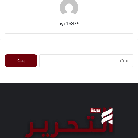
nyx16829
ا
ل
ب
ح
ث
ع
ن
: