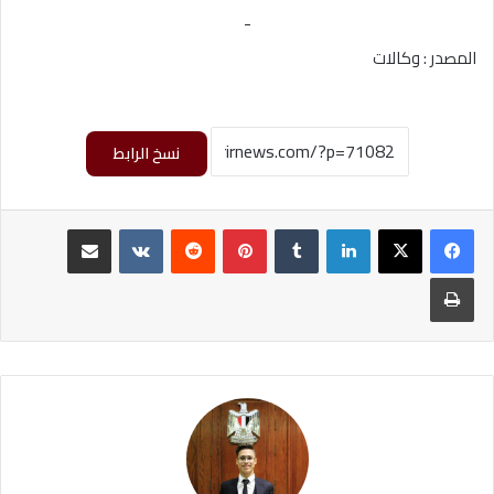
-
المصدر : وكالات
نسخ الرابط
لينكدإن
‏Tumblr
بينتيريست
‏Reddit
‏VKontakte
مشاركة عبر البريد
طباعة