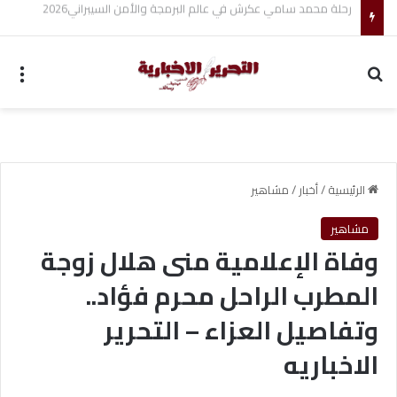
مجموعة شركات ملجراميكال: 85 عامًا من الريادة في صناعة وتجارة الموازين
بحث عن
الق
الرئيسية
/
أخبار
/
مشاهير
مشاهير
وفاة الإعلامية منى هلال زوجة
المطرب الراحل محرم فؤاد..
وتفاصيل العزاء – التحرير
الاخباريه