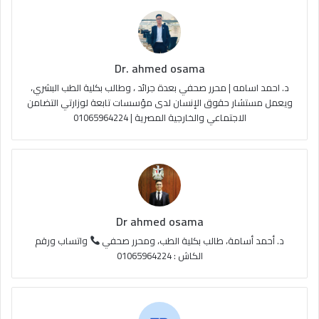
و
T
ق
ا
ك
u
ر
ل
Dr. ahmed osama
b
ا
م
د. احمد اسامه | محرر صحفي بعدة جرائد ، وطالب بكلية الطب البشري،
e
م
و
ويعمل مستشار حقوق الإنسان لدى مؤسسات تابعة لوزارتي التضامن
الاجتماعي والخارجية المصرية | 01065964224
ق
ع
R
S
Dr ahmed osama
S
د. أحمد أسامة، طالب بكلية الطب، ومحرر صحفي
واتساب ورقم
الكاش : 01065964224