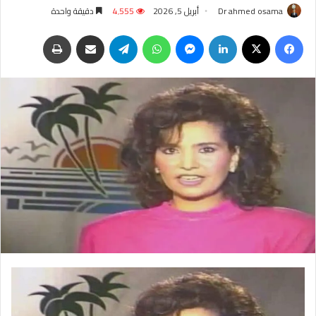
Dr ahmed osama
أبريل 5, 2026
4٬555
دقيقة واحدة
فيسبوك
‫X
لينكدإن
ماسنجر
واتساب
تيلقرام
مشاركة عبر البريد
طباعة