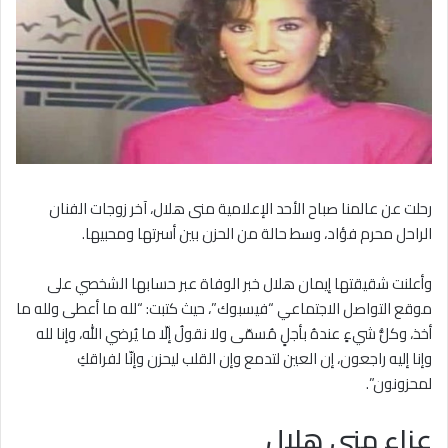
رحلت عن عالمنا صباح الأحد الإعلامية منى هلال، آخر زوجات الفنان
الراحل محرم فؤاد، وسط حالة من الحزن بين أسرتها ومحبيها.
وأعلنت شقيقتها إيمان هلال خبر الوفاة عبر حسابها الشخصي على
موقع التواصل الاجتماعي “فيسبوك”، حيث كتبت: “لله ما أعطى ولله ما
أخذ، وكلُّ شيءٍ عندهُ بأجلٍ مُسمّى ولا نقولُ إلّا ما يُرضي الله، وإنا لله
وإنا إليه راجعون، إن العين لتدمع وإن القلب ليحزن وإنّا لفراقكِ
لمحزونون”.
عزاء منى هلال