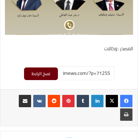
المصدر : وكالات
نسخ الرابط
لينكدإن
‏Tumblr
بينتيريست
‏Reddit
‏VKontakte
مشاركة عبر البريد
طباعة