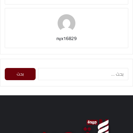
nyx16829
ا
ل
ب
ح
ث
ع
ن
: