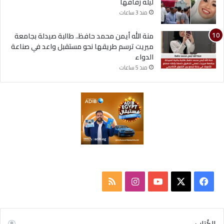
ليلة زفافها
منذ 3 ساعات
منة الله أيمن محمد حافظ.. طالبة صيدلة بجامعة
ميريت ترسم طريقها نحو مستقبل واعد في صناعة
الدواء
منذ 5 ساعات
ف
ا
م
ي
X
Y
ن
ل
س
o
س
خ
الكُتاب