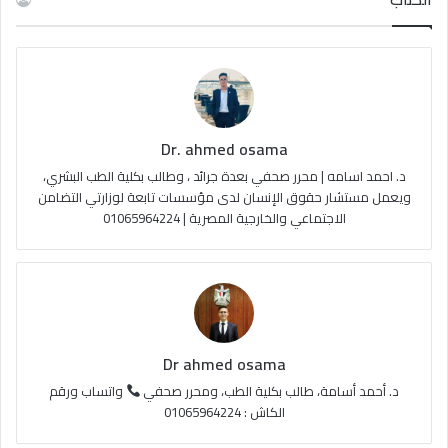
ب
u
ت
ص
و
T
ق
ا
ك
u
ر
ل
Dr. ahmed osama
b
ا
م
د. احمد اسامه | محرر صحفي بعدة جرائد ، وطالب بكلية الطب البشري،
e
م
و
ويعمل مستشار حقوق الإنسان لدى مؤسسات تابعة لوزارتي التضامن
الاجتماعي والخارجية المصرية | 01065964224
ق
ع
R
S
Dr ahmed osama
S
د. أحمد أسامة، طالب بكلية الطب، ومحرر صحفي
واتساب ورقم
الكاش : 01065964224