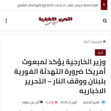
ضبط صاحبة حساب نشرت ادعاءات كاذبة وإحالتها للطب النفسي
بحث عن
الق
الرئيسية
/
أخبار
أخبار
وزير الخارجية يؤكد لمبعوث
أمريكا ضرورة التهدئة الفورية
بلبنان ووقف النار – التحرير
الاخباريه
التحرير الاخبارية
أبريل 9, 2026
4٬554
أقل من دقيقة
فيسبوك
‫X
لينكدإن
ماسنجر
واتساب
تيلقرام
مشاركة عبر البريد
طباعة