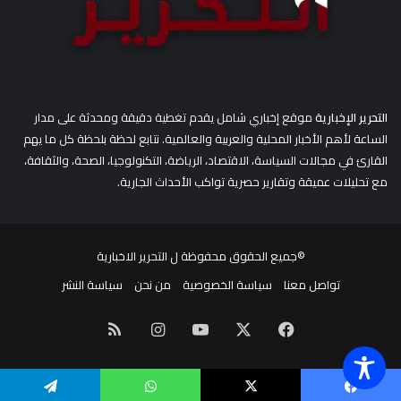
التحرير الإخبارية
موقع إخباري شامل يقدم تغطية دقيقة ومحدثة على مدار
الساعة لأهم الأخبار المحلية والعربية والعالمية. نتابع لحظة بلحظة كل ما يهم
القارئ في مجالات السياسة، الاقتصاد، الرياضة، التكنولوجيا، الصحة، والثقافة،
مع تحليلات عميقة وتقارير حصرية تواكب الأحداث الجارية.
©جميع الحقوق محفوظة ل
التحرير الاخبارية
تواصل معنا
سياسة الخصوصية
من نحن
سياسة النشر
‫X
فيسبوك
‫YouTube
انستقرام
ملخص
الموقع