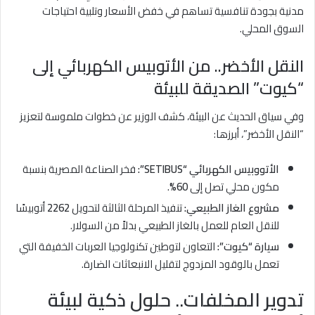
مدنية بجودة تنافسية تساهم في خفض الأسعار وتلبية احتياجات
السوق المحلي.
النقل الأخضر.. من الأتوبيس الكهربائي إلى
“كيوت” الصديقة للبيئة
وفي سياق الحديث عن البيئة، كشف الوزير عن خطوات ملموسة لتعزيز
“النقل الأخضر”، أبرزها:
الأتووبيس الكهربائي “SETIBUS”:
فخر الصناعة المصرية بنسبة
مكون محلي تصل إلى
60%
.
مشروع الغاز الطبيعي:
تنفيذ المرحلة الثالثة لتحويل
2262
أتوبيسًا
للنقل العام للعمل بالغاز الطبيعي بدلاً من السولار.
سيارة “كيوت”:
التعاون لتوطين تكنولوجيا العربات الخفيفة التي
تعمل بالوقود المزدوج لتقليل الانبعاثات الضارة.
تدوير المخلفات.. حلول ذكية لبيئة