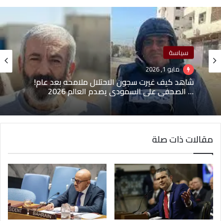
سياسة
سياسة
مايو 1, 2026
أبريل 3, 2026
شاهد كيف غيرت سجون الاحتلال ملامحه بعد عام!
ترامب: الجيش الأمريكي لم يبدأ بعد تدمير ما تبقى
… الصحفي علي السمودي يصدم العالم 2026
في إيران – التحرير الاخباريه
مقالات ذات صلة