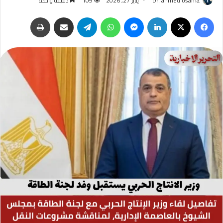
Dr. ahmed osama
يناير 27, 2026
109
دقيقة واحدة
فيسبوك
‫X
لينكدإن
ماسنجر
واتساب
تيلقرام
مشاركة عبر البريد
طباعة