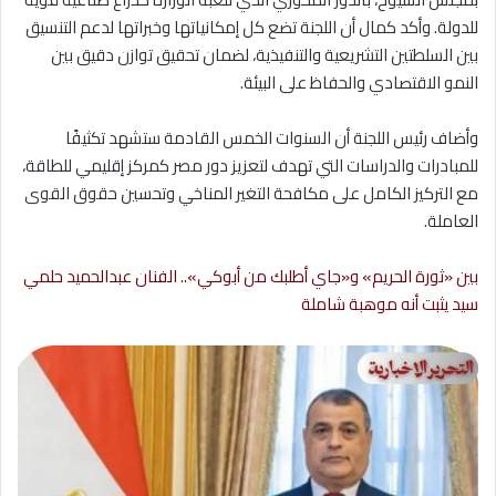
للدولة. وأكد كمال أن اللجنة تضع كل إمكانياتها وخبراتها لدعم التنسيق
بين السلطتين التشريعية والتنفيذية، لضمان تحقيق توازن دقيق بين
النمو الاقتصادي والحفاظ على البيئة.
وأضاف رئيس اللجنة أن السنوات الخمس القادمة ستشهد تكثيفًا
للمبادرات والدراسات التي تهدف لتعزيز دور مصر كمركز إقليمي للطاقة،
مع التركيز الكامل على مكافحة التغير المناخي وتحسين حقوق القوى
العاملة.
بين «ثورة الحريم» و«جاي أطلبك من أبوكي».. الفنان عبدالحميد حلمي
سيد يثبت أنه موهبة شاملة