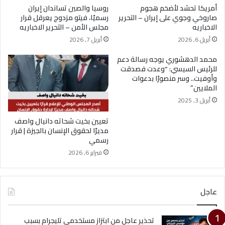
أمريكا تحشد لأضخم هجوم
روسيا والصين تساندان إيران
صاروخي وجوي على إيران – التحرير
رسميًا، فيتو مزدوج يعرقل قرار
الاخباريه
مجلس الأمن – التحرير الاخباريه
أبريل 6, 2026
أبريل 7, 2026
محمد الدهشوري يوجه رسالة دعم
للرئيس السيسي: “وعدت فصدقت
وأوفيت.. وسر منصورًا بدعوات
الملايين”
أبريل 3, 2025
تعيين بخيت شحاته دانيال واصف
مديرًا لحقوق الإنسان بالجيزة | قرار
رسمي
فبراير 6, 2026
عاجل
تحذير عاجل من ابتزاز مستخدمي تليجرام بسبب