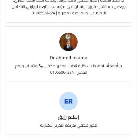
د. احمد اسامه | محرر صحفي بعدة جرائد ، وطالب بكلية الطب البشري،
e
م
و
ويعمل مستشار حقوق الإنسان لدى مؤسسات تابعة لوزارتي التضامن
الاجتماعي والخارجية المصرية | 01065964224
ق
ع
R
S
Dr ahmed osama
S
د. أحمد أسامة، طالب بكلية الطب، ومحرر صحفي
واتساب ورقم
الكاش : 01065964224
إسلام رزيق
محرر صحفي بجريدة التحرير الاخبارية