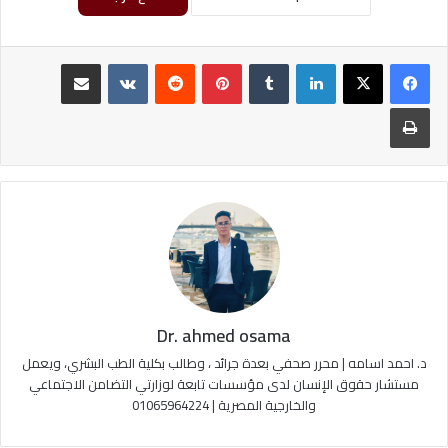
لينكدإن
‏Tumblr
بينتيريست
‏Reddit
‏VKontakte
مشاركة عبر البريد
طباعة
Dr. ahmed osama
د. احمد اسامه | محرر صحفي بعدة جرائد ، وطالب بكلية الطب البشري، ويعمل
مستشار حقوق الإنسان لدى مؤسسات تابعة لوزارتي التضامن الاجتماعي
والخارجية المصرية | 01065964224