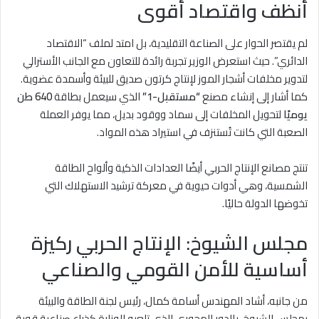
أنظف واقتصاد أقوى
لم يقتصر الحوار على الصناعة التقليدية، بل امتد لملف “الاقتصاد
الدائري”. حيث استعرض الوزير تجربة رائدة للتعاون مع الجانب الأسترالي
لتدوير مخلفات أشجار الموز لإنتاج كرتون صديق للبيئة وأسمدة عضوية.
كما أشار إلى إنشاء مصنع
“مستقبل-1”
الذي سيعمل بطاقة
640 طن
يوميًا
لتحويل المخلفات إلى سماد ووقود بديل، مما يوفر العملة
الصعبة التي كانت تُستنزف في استيراد هذه المواد.
تنتج مصانع الإنتاج الحربي أيضًا العدادات الذكية وألواح الطاقة
الشمسية، وهي أدوات حيوية في معركة ترشيد الاستهلاك التي
تخوضها الدولة حاليًا.
مجلس الشيوخ: الإنتاج الحربي ركيزة
أساسية للأمن القومي والصناعي
من جانبه، أشاد المهندس أسامة كمال، رئيس لجنة الطاقة والبيئة
بمجلس الشيوخ، بالدور المحوري الذي تلعبه الوزارة كذراع صناعية قوية