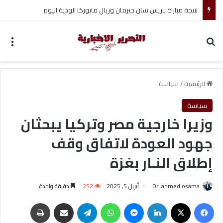
تغييرات جديدة تشهدها قيادة مجلس الأمن القومي الإيراني
بحث عن
الق
الرئيسية
/
سياسة
سياسة
وزيرا خارجية مصر وتركيا يبحثان
جهود العودة لاتفاق وقف
إطلاق النـار بغزة
Dr. ahmed osama
أبريل 5, 2025
252
دقيقة واحدة
فيسبوك
‫X
لينكدإن
ماسنجر
واتساب
تيلقرام
مشاركة عبر البريد
طباعة