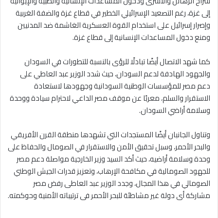
سراح الرهائن والأسرى ودخول المساعدات الإنسانية والطبية والإيوائية
إلى غزة، رغم التصعيد الإسرائيلي الخطير في قطاع غزة والضفة الغربية
وإصرار إسرائيل على استخدام القوة العسكرية الغاشمة ضد المدنيين
ومنع دخول المساعدات الإنسانية إلى قطاع غزة.
كما شهد الاتصال أيضًا تبادلًا للرؤى بالنسبة للتطورات في السودان
والجهود الهادفة لدعم السودان، حيث شدد الوزير عبد العاطي على
دعم مصر للمؤسسات الوطنية السودانية وجهودها لاستعادة
الاستقرار والسلم، معربًا عن موقف مصر الداعي لاحترام سيادة ووحدة
وسلامة أراضي السودان.
وتناول الجانبان أيضًا المستجدات التي تشهدها منطقة القرن الأفريقي
والبحر الأحمر، وسبل تحقيق الأمن والاستقرار في الصومال والحفاظ على
وحدة وسلامة أراضيه، حيث أكد السيد وزير الخارجية مواصلة دعم مصر
للجهود الصومالية في مكافحة الإرهاب، وتعزيز قدرات الجيش الوطني
الصومالي في هذا المجال، وجدد الوزير عبد العاطى رفض مصر
مشاركة أى دولة غير مشاطئة للبحر الأحمر فى ترتيباته الأمنية وحوكمته.