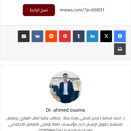
نسخ الرابط
لينكدإن
‏Tumblr
بينتيريست
‏Reddit
‏VKontakte
مشاركة عبر البريد
طباعة
Dr. ahmed osama
د. احمد اسامه | محرر صحفي بعدة جرائد ، وطالب بكلية الطب البشري، ويعمل
مستشار حقوق الإنسان لدى مؤسسات تابعة لوزارتي التضامن الاجتماعي
والخارجية المصرية | 01065964224