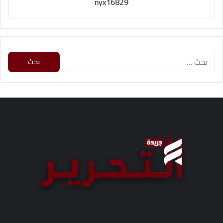
nyx16829
ا
ل
ب
ح
ث
ع
ن
: