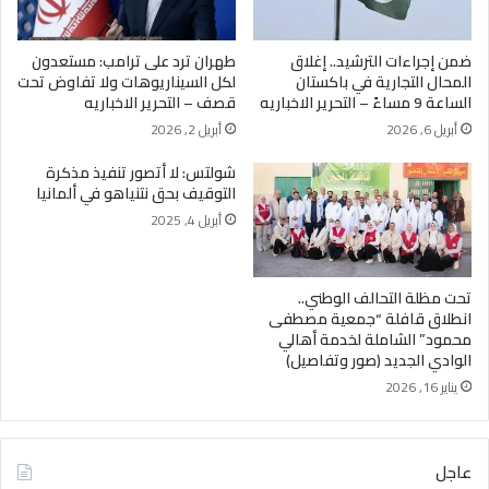
ضمن إجراءات الترشيد.. إغلاق
طهران ترد على ترامب: مستعدون
المحال التجارية في باكستان
لكل السيناريوهات ولا تفاوض تحت
الساعة 9 مساءً – التحرير الاخباريه
قصف – التحرير الاخباريه
أبريل 6, 2026
أبريل 2, 2026
شولتس: لا أتصور تنفيذ مذكرة
التوقيف بحق نتنياهو في ألمانيا
أبريل 4, 2025
تحت مظلة التحالف الوطني..
انطلاق قافلة “جمعية مصطفى
محمود” الشاملة لخدمة أهالي
الوادي الجديد (صور وتفاصيل)
يناير 16, 2026
عاجل