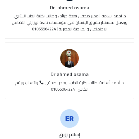
Dr. ahmed osama
b
ا
م
د. احمد اسامه | محرر صحفي بعدة جرائد ، وطالب بكلية الطب البشري،
e
م
و
ويعمل مستشار حقوق الإنسان لدى مؤسسات تابعة لوزارتي التضامن
الاجتماعي والخارجية المصرية | 01065964224
ق
ع
R
S
Dr ahmed osama
S
د. أحمد أسامة، طالب بكلية الطب، ومحرر صحفي
واتساب ورقم
الكاش : 01065964224
إسلام رزيق