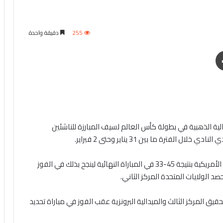
255
دقيقة واحدة
طباعة
لية الذهبية في بطولة كأس العالم لسيف المبارزة للناشئين
لفترة ما بين 31 يناير وحتى 2 فبراير.
وحقق منتخب الناشئين الفوز على نظيره الولايات المتحدة الأمريكية بنتيجة 45-33 في المباراة النهائية لينجح بذلك في الفوز
صد الولايات المتحدة المركز الثاني.
ق المركز الثالث والميدالية البرونزية عقب الفوز في مباراة تحديد