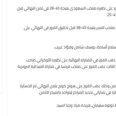
وكان منتخب مصر قد افتتح منافسات البطولة اليوم بالفوز على نظيره منتخب السعودي بنتيجة 45-28 في ثمن النهائي قبل
وفي نصف النهائي، تمكن الفراعنة الصغار من الفوز على منتخب المجر بنتيجة 45-38 قبل تحقيق الفوز في النهائي على
إسلام أسامة، يوسف شامل وفؤاد غريب.
عقب الفوز في المباراة النهائية على نظيره الأوكراني صاحب
أمريكي بالمركز الثالث عقب الفوز على منتخب فرنسا في مباراة الميدالية البرونزية
امن وذلك عقب الفوز على هونج كونج بثمن النهائي ثم الخسارة
 في مباراتي تحديد المراكز ليتواجد بالمركز الثامن.
ولوة سليمان، فريدة مراد وجنا السيد.