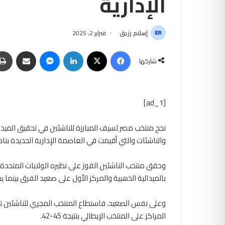
الإدارية
إسلام رزيق
فبراير 2, 2025
فيسبوك
‫X
لينكدإن
ماسنجر
مشاركة عبر البريد
شاركها
[ad_1]
نجح منتخب مصر لسيف المبارزة للناشئين في تحقيق الميدا
والناشئات والتي أقيمت في العاصمة الإدارية الجديدة بنادي النادي خلال ا
بالميدالية الذهبية والمركز الأول على صعيد الفرق بينما يح
وعلى نفس الصعيد، فاستطاع المنتخب المجري للناشئين تحقي
المراكز على المنتخب الإيطالي بنتيجة 45-42.