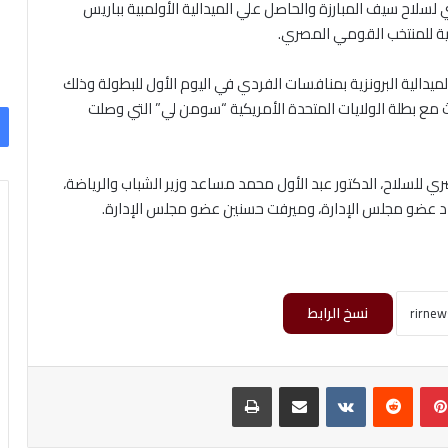
 لسلاح سيف المبارزة والحاصل علي الميدالية الأولمبية بباريس
ية للمنتخب القومي المصري.
يدالية البرونزية بمنافسات الفردي في اليوم الأول للبطولة وذلك
 مع بطلة الولايات المتحدة الأمريكية “سومن لي” التي وصلت
ري للسلاح، الدكتور عبد الأول محمد مساعد وزير الشباب والرياضة،
اد عضو مجلس الإدارة، وميرفت حسنين عضو مجلس الإدارة.
نسخ الرابط
بينتيريست
‏Reddit
‏VKontakte
مشاركة عبر البريد
طباعة