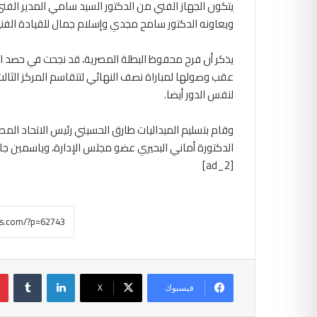
يتكون الجهاز الفني من الدكتور السيد سامي المدير الفني
ويعاونه الدكتور سامح مجدي وإسلام جمال للقيادة الفن
يذكر أن فرح محفوظ البطلة المصرية، قد نجحت في حصد الم
عقب وصولها لمباراة نصف النهائي لتتقاسم المركز الثالث
لنفس الدور أيضا.
وقام بتسليم الميداليات طارق الحسيني رئيس الاتحاد المص
الدكتورة أماني البحيري عضو مجلس الإدارة، وياسمين ج
[ad_2]
لينكدإن
‏Tumblr
فيسبوك
‫X