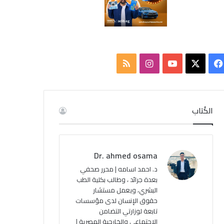
ف
ا
م
ي
X
Y
ن
ل
س
o
س
خ
الكُتاب
ب
u
ت
ص
و
T
ق
ا
Dr. ahmed osama
ك
u
ر
ل
د. احمد اسامه | محرر صحفي
بعدة جرائد ، وطالب بكلية الطب
b
ا
م
البشري، ويعمل مستشار
حقوق الإنسان لدى مؤسسات
e
م
و
تابعة لوزارتي التضامن
ق
الاجتماعي والخارجية المصرية |