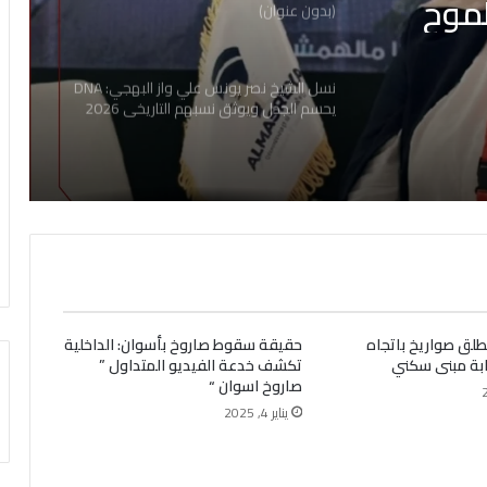
موح
(بدون عنوان)
2
نسل الشيخ نصر يونس علي واز البهجي: DNA
يحسم الجدل ويوثق نسبهم التاريخي 2026
تطلق صواريخ باتجاه
حقيقة سقوط صاروخ بأسوان: الداخلية
صابة مبنى سكني
تكشف خدعة الفيديو المتداول ”
صاروخ اسوان “
يناير 4, 2025