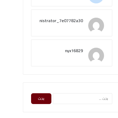
administrator_7e07782a30
nyx16829
ا
ل
ب
ح