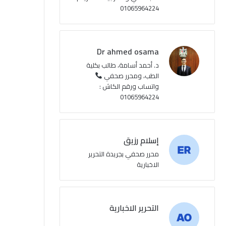
01065964224
ع
R
Dr ahmed osama
S
د. أحمد أسامة، طالب بكلية
الطب، ومحرر صحفي
S
واتساب ورقم الكاش :
01065964224
إسلام رزيق
محرر صحفي بجريدة التحرير
الاخبارية
التحرير الاخبارية