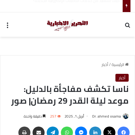
أحمد جابر حسين طه معلم القرآن لغير الناطقين من أسوان
بحث عن
الق
الرئيسية
/
أخبار
أخبار
ناسا تكشف مفاجأة بالدليل:
موعد ليلة القدر 29 رمضان| صور
Dr. ahmed osama
أبريل 1, 2025
257
دقيقة واحدة
فيسبوك
‫X
لينكدإن
ماسنجر
واتساب
تيلقرام
مشاركة عبر البريد
طباعة