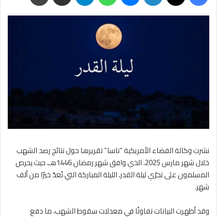
نشرت وكالة الفضاء الأمريكية “ناسا” تقريرها حول نتائج رصد الشهب
خلال شهر مارس 2025، الذي وافق شهر رمضان 1446هـ، حيث يحرص
المسلمون على تحرّي ليلة القدر، الليلة المباركة التي تُعدّ خيرًا من ألف
شهر.
وقد أظهرت البيانات تفاوتًا في معدلات سقوط الشهب، ما دفع