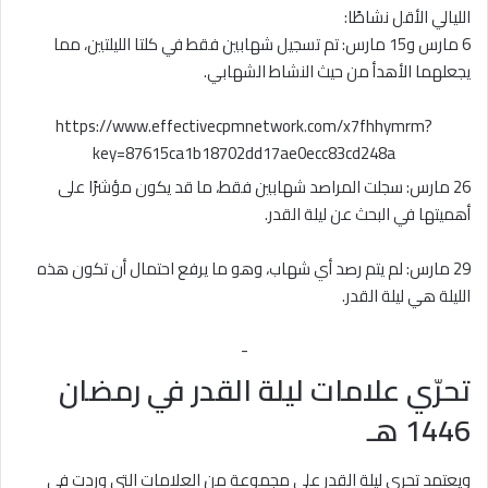
الليالي الأقل نشاطًا:
6 مارس و15 مارس: تم تسجيل شهابين فقط في كلتا الليلتين، مما
يجعلهما الأهدأ من حيث النشاط الشهابي.
https://www.effectivecpmnetwork.com/x7fhhymrm?
key=87615ca1b18702dd17ae0ecc83cd248a
26 مارس: سجلت المراصد شهابين فقط، ما قد يكون مؤشرًا على
أهميتها في البحث عن ليلة القدر.
29 مارس: لم يتم رصد أي شهاب، وهو ما يرفع احتمال أن تكون هذه
الليلة هي ليلة القدر.
-
تحرّي علامات ليلة القدر في رمضان
1446 هـ
ويعتمد تحري ليلة القدر على مجموعة من العلامات التي وردت في