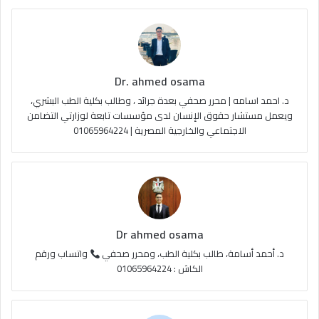
و
T
ق
ا
ك
u
ر
ل
Dr. ahmed osama
b
ا
م
د. احمد اسامه | محرر صحفي بعدة جرائد ، وطالب بكلية الطب البشري،
e
م
و
ويعمل مستشار حقوق الإنسان لدى مؤسسات تابعة لوزارتي التضامن
الاجتماعي والخارجية المصرية | 01065964224
ق
ع
R
S
Dr ahmed osama
S
د. أحمد أسامة، طالب بكلية الطب، ومحرر صحفي
واتساب ورقم
الكاش : 01065964224