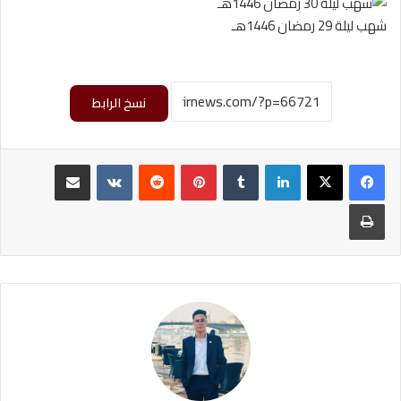
شهب ليلة 29 رمضان 1446هـ
نسخ الرابط
لينكدإن
‏Tumblr
بينتيريست
‏Reddit
‏VKontakte
مشاركة عبر البريد
طباعة