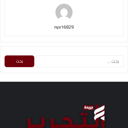
nyx16829
ا
ل
ب
ح
ث
ع
ن
: