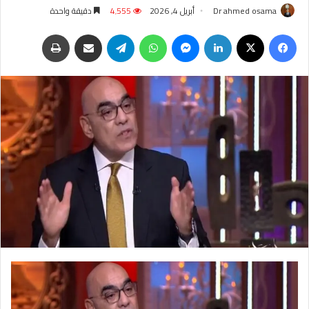
Dr ahmed osama
أبريل 4, 2026
4٬555
دقيقة واحدة
فيسبوك
‫X
لينكدإن
ماسنجر
واتساب
تيلقرام
مشاركة عبر البريد
طباعة