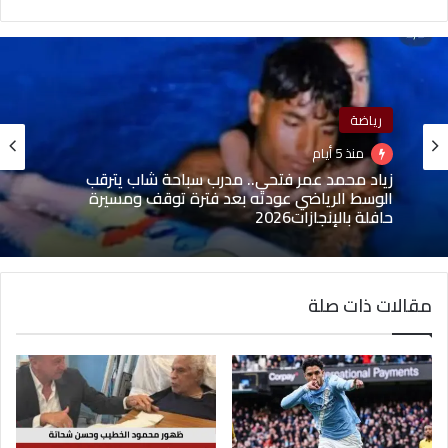
رياضة
رياضة
منذ أسبوعين
منذ 5 أيام
فريق الخماسي بنادي أصحاب الجياد يحقق إنجازاً
تاريخياً ويكتسح درع الإسكندرية العام
زياد محمد عمر فتحي.. مدرب سباحة شاب يترقب
مقالات ذات صلة
الوسط الرياضي عودته بعد فترة توقف ومسيرة
حافلة بالإنجازات2026