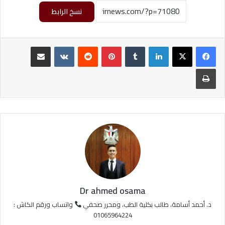
نسخ الرابط
لينكدإن
‏Tumblr
بينتيريست
‏Reddit
‏VKontakte
مشاركة عبر البريد
طباعة
Dr ahmed osama
د. أحمد أسامة، طالب بكلية الطب، ومحرر صحفي
واتساب ورقم الكاش :
01065964224