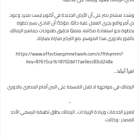
وشدد هشام نصر على أن الأرض الجديدة في أكتوبر ليست مجرد وعود،
بل أمر واقع يجري العمل عليه حاليًا، مؤكدًا أن النادي يسير خطوة
بخطوة نحو استعادة مكانته، متمنيًا تحقيق طموحات جماهير الزمالك
بالفوز بالدوري هذا الموسم، مع التركيز مباراة بمباراة.
https://www.effectivecpmnetwork.com/x7fhhymrm?
key=87615ca1b18702dd17ae0ecc83cd248a
اقرأ أيضًا…
الزمالك في مواجهة لا تقبل القسمة على اثنين أمام المصري بالدوري
-
لتعزيز الخدمات وزيادة الإيرادات.. الزمالك يطلق تطبيقه الرسمي الأحد
المصدر : وكالات