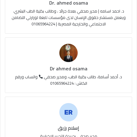
Dr. ahmed osama
b
ا
م
د. احمد اسامه | محرر صحفي بعدة جرائد ، وطالب بكلية الطب البشري،
e
م
و
ويعمل مستشار حقوق الإنسان لدى مؤسسات تابعة لوزارتي التضامن
الاجتماعي والخارجية المصرية | 01065964224
ق
ع
R
S
Dr ahmed osama
S
د. أحمد أسامة، طالب بكلية الطب، ومحرر صحفي
واتساب ورقم
الكاش : 01065964224
إسلام رزيق
محرر صحفي بجريدة التحرير الاخبارية