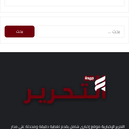
ا
ل
ب
ح
ث
ع
ن
:
التحرير الإخبارية
موقع إخباري شامل يقدم تغطية دقيقة ومحدثة على مدار