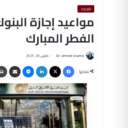
اقتصاد
مواعيد إجازة البنوك
الفطر المبارك
Dr. ahmed osama
مارس 30, 2025
فيسبوك
‫X
لينكدإن
ماسنجر
مشاركة عبر البريد
شاركها