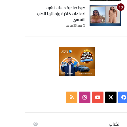
ضبط صاحبة حساب نشرت
ادعاءات كاذبة وإحالتها للطب
النفسي
منذ 23 ساعة
ف
ا
م
ي
X
Y
ن
ل
س
o
س
خ
الكُتاب