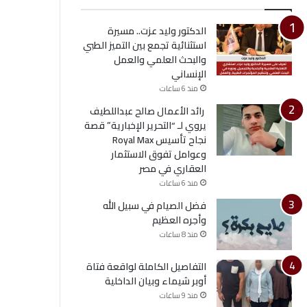
الدكتور وليد عزت.. مسيرة
استثنائية تجمع بين التميز الطبي
والبحث العلمي والعمل
الإنساني
منذ 6 ساعات
رائد الأعمال صالح عبداللطيف
يروي لـ “التحرير الإخبارية” قصة
نجاح تأسيس Royal Max
وعوامل تفوق الاستثمار
العقاري في مصر
منذ 6 ساعات
فضل الصيام في سبيل الله
وأجره العظيم
منذ 8 ساعات
التفاصيل الكاملة لواقعة فتاة
أوبر شيماء وبيان الداخلية
منذ 9 ساعات