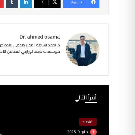
فيسبوك
‫X
Dr. ahmed osama
د. احمد اسامه | محرر صحفي بعدة جرا
مؤسسات تابعة لوزارتي التضامن الاجتماعي وا
أقرأ التالي
اقتصاد
مايو 9, 2026