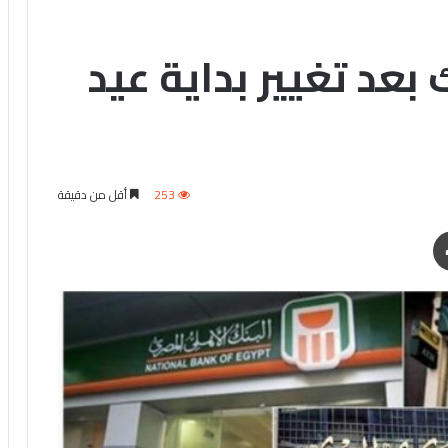
 بعد تغيير بداية عيد
253
أقل من دقيقة
طباعة