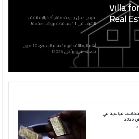
Villa fo
Real Es
فرص عمل جديدة: مفاجأة خيالية لآلاف
الشباب في 11 محافظة برواتب ضخمة!
أهم الوظائف اليوم تصدم الجميع.. 10 مهن
تجعلك مليونيراً في 2026!
مكاسب قياسية في
20