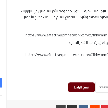
إجازة الرسمية ستكون مدفوعة الأجر للعاملين في الوزارات
لإدارة المحلية وشركات القطاع العام وشركات قطاع الأعمال
https://www.effectivecpmnetwork.com/x7fhhymr
ء إجازة عيد الفطر المبارك.
https://www.effectivecpmnetwork.com/x7fhhymr
-
نسخ الرابط
بينتيريست
‏Reddit
‏VKontakte
مشاركة عبر البريد
طباعة