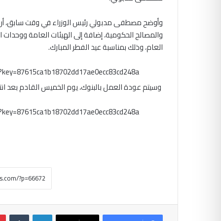
وأوضح مصطفى مدبولي رئيس الوزراء في وقت سابق، أن ال
والمصالح الحكومية، إضافة إلى الهيئات العامة ووحدات ا
العام، وذلك بمناسبة عيد الفطر المبارك.
m?key=87615ca1b18702dd17ae0ecc83cd248a
وسيتم عودة العمل بالبنوك، يوم الخميس القادم بعد انتها
m?key=87615ca1b18702dd17ae0ecc83cd248a
لينكدإن
‏Tumblr