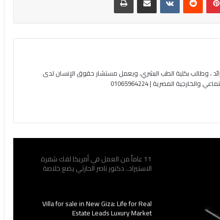
ئد ، وطالب بكلية الطب البشري، ويعمل مستشار حقوق الإنسان لدى
لخارجية المصرية | 01065964224
11 عاماً من العمل في أمريكا لفك شفرة
الاستيراد.. دكتور ناصر الحارثي يضع خلاصة
تجاربه بين يدي شباب الخليج
Villa for sale in New Giza: Life for Real
Estate Leads Luxury Market