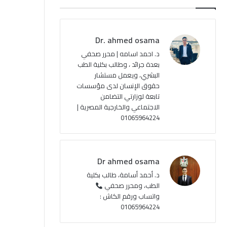
ب
u
ت
ص
و
T
ق
ا
Dr. ahmed osama
ك
u
ر
ل
د. احمد اسامه | محرر صحفي
بعدة جرائد ، وطالب بكلية الطب
b
ا
م
البشري، ويعمل مستشار
حقوق الإنسان لدى مؤسسات
e
م
و
تابعة لوزارتي التضامن
ق
الاجتماعي والخارجية المصرية |
01065964224
ع
R
Dr ahmed osama
S
د. أحمد أسامة، طالب بكلية
الطب، ومحرر صحفي
S
واتساب ورقم الكاش :
01065964224