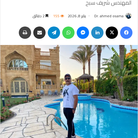
المهندس شريف سبح
Dr. ahmed osama
يناير 8, 2026
155
2 دقائق
فيسبوك
‫X
لينكدإن
ماسنجر
واتساب
تيلقرام
مشاركة عبر البريد
طباعة