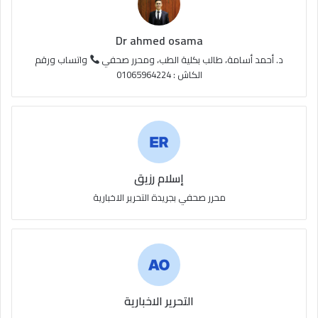
R
S
Dr ahmed osama
S
د. أحمد أسامة، طالب بكلية الطب، ومحرر صحفي
واتساب ورقم
الكاش : 01065964224
إسلام رزيق
محرر صحفي بجريدة التحرير الاخبارية
التحرير الاخبارية