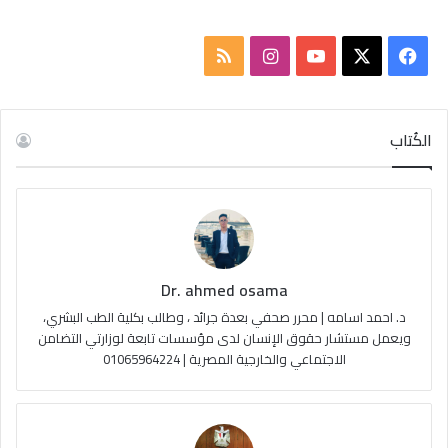
ف
ا
م
ي
X
Y
ن
ل
س
o
س
خ
الكُتاب
ب
u
ت
ص
و
T
ق
ا
ك
u
ر
ل
Dr. ahmed osama
b
ا
م
د. احمد اسامه | محرر صحفي بعدة جرائد ، وطالب بكلية الطب البشري،
e
م
و
ويعمل مستشار حقوق الإنسان لدى مؤسسات تابعة لوزارتي التضامن
الاجتماعي والخارجية المصرية | 01065964224
ق
ع