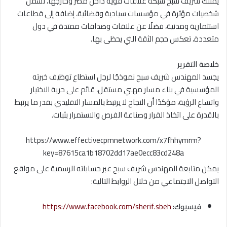
يمتلك شريف سبح شبكة علاقات قوية داخل مصر وخارجها، تشمل
شخصيات مؤثرة في مؤسسات سيادية وقضائية، إضافة إلى قطاعات
استثمارية ومدنية، فضلًا عن علاقات وصداقات ممتدة في دول
متعددة، تعكس حجم الثقة التي يحظى بها.
خلاصة التقرير
يجسد المهندس شريف سبح نموذجًا لرجل استطاع توظيف خبرته
المؤسسية في بناء مسار مهني مستقل، قائم على حرية الاختيار
واتساع الرؤية، مؤكدًا أن النجاح لا يرتبط بالمسار التقليدي بقدر ما يرتبط
بالقدرة على اتخاذ القرار وصناعة الفرص والاستمرار بثبات.
https://www.effectivecpmnetwork.com/x7fhhymrm?
key=87615ca1b18702dd17ae0ecc83cd248a
يمكن متابعة المهندس شريف سبح عبر حساباته الرسمية على مواقع
التواصل الاجتماعي من خلال الروابط التالية:
فيسبوك:
https://www.facebook.com/sherif.sbeh