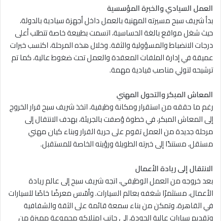
العمل السيادي والخبرة المؤسسية
بدأ شريف سبح مسيرته المهنية بالعمل داخل أجهزة سيادية بالدولة،
حيث شغل مواقع بالغة الحساسية، اتسمت بطبيعة خاصة تتطلب أعلى
درجات الانضباط والمسؤولية والثقة. وخلال هذه المرحلة، اكتسب خبرات
عميقة في إدارة الملفات المعقدة والعمل تحت ضغوط عالية، كما تم
ترشيحه لتولي مناصب قيادية مهمة.
المعاش المبكر والتحول المهني
رغم ما حققه من استقرار ومكانة وظيفية، اتخذ شريف سبح قرار الخروج
إلى المعاش المبكر، في خطوة وُصفت بالجريئة، بهدف الانتقال إلى
مرحلة جديدة من العمل تقوم على حرية القرار وبناء كيان مهني
مستقل، مستندًا إلى خبرته الطويلة ورؤيته الخاصة للمستقبل.
الانتقال إلى ريادة الأعمال
بعد خروجه من العمل الوظيفي، اتجه شريف سبح إلى عالم ريادة
الأعمال، مستثمرًا شغفه بعالم السيارات. وأسّس معرضًا خاصًا للسيارات
في القاهرة، وتمكن من بناء سمعة قائمة على الثقة والشفافية
وتقديم سيارات عالية الجودة، إلى جانب امتلاكه مجموعة مميزة من