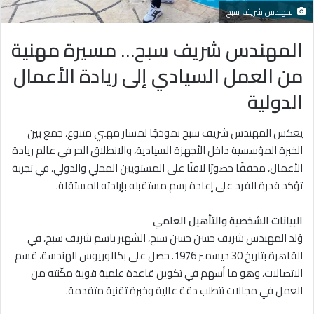
المهندس شريف سبح
المهندس شريف سبح… مسيرة مهنية
من العمل السيادي إلى ريادة الأعمال
الدولية
يعكس المهندس شريف سبح نموذجًا لمسار مهني متنوع، جمع بين
الخبرة المؤسسية داخل الأجهزة السيادية، والانطلاق الحر في عالم ريادة
الأعمال، محققًا حضورًا لافتًا على المستويين المحلي والدولي، في تجربة
تؤكد قدرة الفرد على إعادة رسم مستقبله بإرادته المستقلة.
البيانات الشخصية والتأهيل العلمي
وُلد المهندس شريف حسن حسن سبح، الشهير باسم شريف سبح، في
القاهرة بتاريخ 30 ديسمبر 1976. حصل على بكالوريوس الهندسة، قسم
الاتصالات، وهو ما أسهم في تكوين قاعدة علمية قوية مكّنته من
العمل في مجالات تتطلب دقة عالية وخبرة تقنية متقدمة.