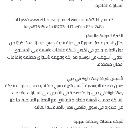
السيارات الفاخرة.
https://www.effectivecpmnetwork.com/x7fhhymrm?
key=87615ca1b18702dd17ae0ecc83cd248a
الخبرة الدولية والسفر
يمثل السفر عنصرًا محوريًا في حياة شريف سبح، حيث زار عددًا كبيرًا من
دول العالم، ونجح في تكوين شبكة علاقات واسعة على المستوى
الدولي، أسهمت في توسيع مداركه وفهمه لأسواق مختلفة وثقافات
أعمال متعددة.
تأسيس شركة High Way في دبي
ضمن خططه التوسعية، أسس شريف سبح منذ نحو خمس سنوات شركة
High Way
في دبي، والمتخصصة في التأمين على السيارات. وقدمت
الشركة خدمات تأمينية متطورة تتماشى مع المعايير العالمية، ما عزز
من حضوره في سوق إقليمي يتميز بالمنافسة العالية.
شبكة علاقات ومكانة مهنية