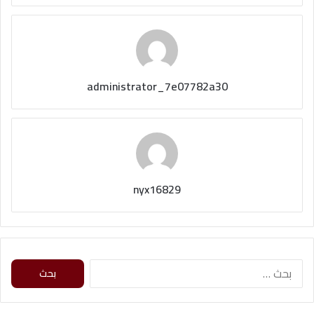
administrator_7e07782a30
nyx16829
ا
ل
ب
ح