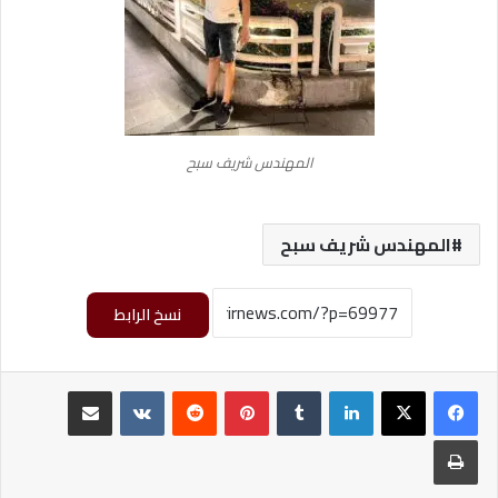
المهندس شريف سبح
المهندس شريف سبح
نسخ الرابط
لينكدإن
‏Tumblr
بينتيريست
‏Reddit
‏VKontakte
مشاركة عبر البريد
طباعة