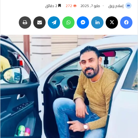
إسلام رزيق
مايو 7, 2025
272
2 دقائق
فيسبوك
‫X
لينكدإن
ماسنجر
واتساب
تيلقرام
مشاركة عبر البريد
طباعة