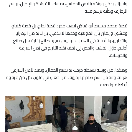
ولا يزال يدخل ورشته بنفس الحماس، يمسك بالفرشاة والإزميل، يرسم
الزخارف وكأنه يرسم قلبه.
قصة محمد مسعد أبو فياض ليست مجرد قصة نجاح، بل قصة كفاح،
وعشق، وإيمان بأن الموهبة وحدها لا تكفي، بل لا بد من الإصرار،
والتطوير، والأمانة في العمل. هو ليس مجرد صانع زخارف، بل صانع
أحلام، حوّل الخشب والجص إلى تحف تخلّد التاريخ في زمن السرعة
والخرسانة.
وهكذا، من ورشة بسيطة خرجت يد تصنع الجمال، وتعيد للفن الشرقي
هيبته، وتنقش اسم صاحبها بحروف من ذهب في قلوب كل من عرفوه
أو تعاملوا معه.