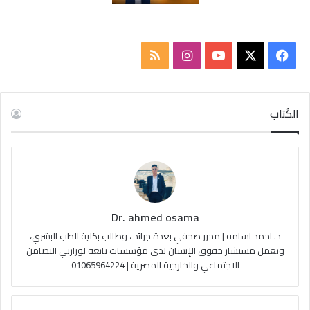
‫X
فيسبوك
‫YouTube
انستقرام
ملخص
الموقع
RSS
الكُتاب
Dr. ahmed osama
د. احمد اسامه | محرر صحفي بعدة جرائد ، وطالب بكلية الطب البشري،
ويعمل مستشار حقوق الإنسان لدى مؤسسات تابعة لوزارتي التضامن
الاجتماعي والخارجية المصرية | 01065964224