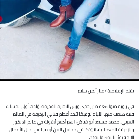
بقلم الإعلامية /منار أيمن سليم
في زاوية متواضعة من إحدى ورش النجارة القديمة، وُلدت أولى لمسات
فنية صنعت منها الأيام توقيعًا لأحد أعظم فناني الزخرفة في العالم
العربي. محمد مسعد أبو فياض، اسم أصبح أيقونة في عالم الديكور
والزخرفة المعمارية، لا يُذكر في محافل الفن أو مجالس رجال الأعمال
إلا مقرونًا بالتميز والتفرّد.