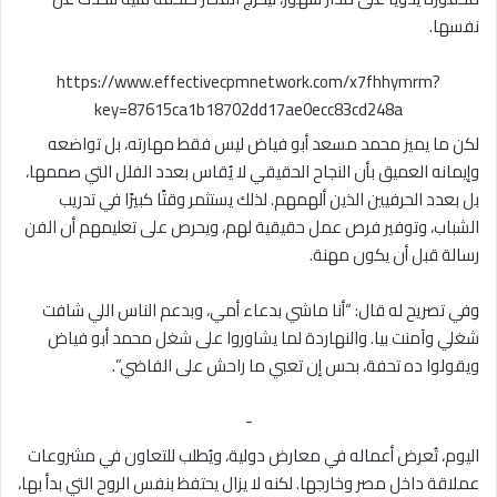
نفسها.
https://www.effectivecpmnetwork.com/x7fhhymrm?
key=87615ca1b18702dd17ae0ecc83cd248a
لكن ما يميز محمد مسعد أبو فياض ليس فقط مهارته، بل تواضعه
وإيمانه العميق بأن النجاح الحقيقي لا يُقاس بعدد الفلل التي صممها،
بل بعدد الحرفيين الذين ألهمهم. لذلك يستثمر وقتًا كبيرًا في تدريب
الشباب، وتوفير فرص عمل حقيقية لهم، ويحرص على تعليمهم أن الفن
رسالة قبل أن يكون مهنة.
وفي تصريح له قال: “أنا ماشي بدعاء أمي، وبدعم الناس اللي شافت
شغلي وآمنت بيا. والنهاردة لما يشاوروا على شغل محمد أبو فياض
ويقولوا ده تحفة، بحس إن تعبي ما راحش على الفاضي”.
-
اليوم، تُعرض أعماله في معارض دولية، ويُطلب للتعاون في مشروعات
عملاقة داخل مصر وخارجها. لكنه لا يزال يحتفظ بنفس الروح التي بدأ بها،