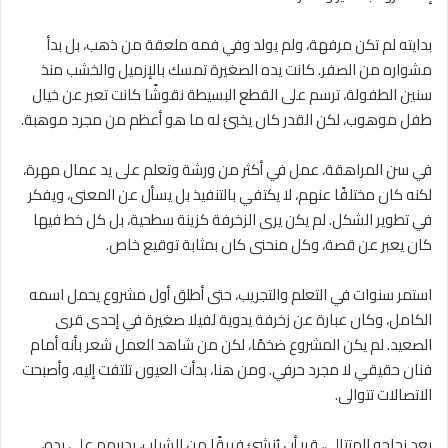
بدايته لم تكن مرفهة، ولم يولد وفي فمه ملعقة من ذهب، بل بدأ
مشواره من الصفر. كانت يده الصغيرة تمسك بالإزميل والخشب منذ
سنين الطفولة، ترسم على القطع البسيطة نقوشًا كانت تعبر عن خيال
طفل موهوب، لكن القدر كان يخبئ له ما هو أعظم من مجرد موهبة.
في سن المراهقة، عمل في أكثر من ورشة وتعلم على يد عمال مهرة،
لكنه كان مختلفًا عنهم، لا يكتفي بالتنفيذ بل يسأل عن المعنى، ويفكر
في تطوير الشكل. لم يكن يرى الزخرفة كزينة سطحية، بل كل خط فيها
كان يعبر عن قصة، وكل منحنى كان بمثابة توقيع خاص.
استمر سنوات في التعلم والتجريب، حتى أطلق أول مشروع يحمل اسمه
الكامل، وكان عبارة عن زخرفة يدوية لفيلا صغيرة في إحدى قرى
الصعيد. لم يكن المشروع ضخمًا، لكن من شاهد العمل شعر بأنه أمام
فنان حقيقي لا مجرد حرفي. ومن هنا، بدأت العيون تلتفت إليه، وأصبحت
الاتصالات تتوالى.
بعد نجاحه المتتالي، قرر أن يُنشئ فريقًا من الشباب، يدربهم على يده،