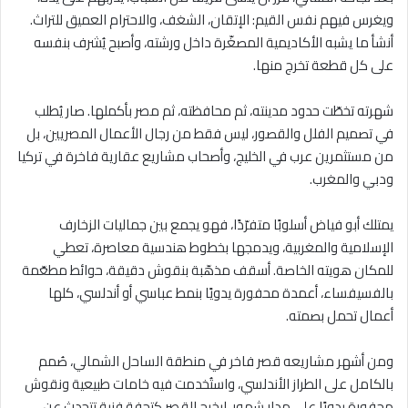
ويغرس فيهم نفس القيم: الإتقان، الشغف، والاحترام العميق للتراث.
أنشأ ما يشبه الأكاديمية المصغّرة داخل ورشته، وأصبح يُشرف بنفسه
على كل قطعة تخرج منها.
شهرته تخطّت حدود مدينته، ثم محافظته، ثم مصر بأكملها. صار يُطلب
في تصميم الفلل والقصور، ليس فقط من رجال الأعمال المصريين، بل
من مستثمرين عرب في الخليج، وأصحاب مشاريع عقارية فاخرة في تركيا
ودبي والمغرب.
يمتلك أبو فياض أسلوبًا متفرّدًا، فهو يجمع بين جماليات الزخارف
الإسلامية والمغربية، ويدمجها بخطوط هندسية معاصرة، تعطي
للمكان هويته الخاصة. أسقف مذهّبة بنقوش دقيقة، حوائط مطعّمة
بالفسيفساء، أعمدة محفورة يدويًا بنمط عباسي أو أندلسي، كلها
أعمال تحمل بصمته.
ومن أشهر مشاريعه قصر فاخر في منطقة الساحل الشمالي، صُمم
بالكامل على الطراز الأندلسي، واستُخدمت فيه خامات طبيعية ونقوش
محفورة يدويًا على مدار شهور، ليخرج القصر كتحفة فنية تتحدث عن