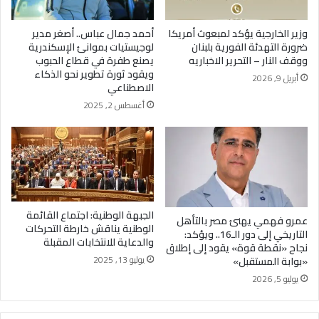
وزير الخارجية يؤكد لمبعوث أمريكا
أحمد جمال عباس.. أصغر مدير
ضرورة التهدئة الفورية بلبنان
لوجيستيات بموانئ الإسكندرية
ووقف النار – التحرير الاخباريه
يصنع طفرة في قطاع الحبوب
ويقود ثورة تطوير نحو الذكاء
أبريل 9, 2026
الاصطناعي
أغسطس 2, 2025
الجبهة الوطنية: اجتماع القائمة
عمرو فهمي يهنئ مصر بالتأهل
الوطنية يناقش خارطة التحركات
التاريخي إلى دور الـ16.. ويؤكد:
والدعاية للانتخابات المقبلة
نجاح «نقطة قوة» يقود إلى إطلاق
يوليو 13, 2025
«بوابة المستقبل»
يوليو 5, 2026