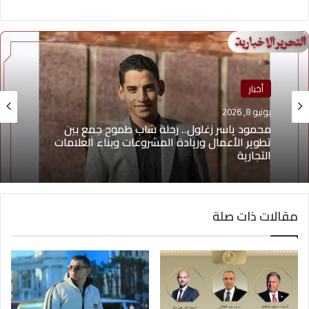
منوعات
أخبار
يونيو 4, 2026
يوسف أيمن درويش.. عقلية بيعية شابة تقود التغيير
يونيو 8, 2026
وتؤهل الشباب لسوق العمل2026
مقالات ذات صلة
محمود ياسر زغلول.. رحلة شاب طموح جمع بين
تطوير الأعمال وريادة المشروعات وبناء العلامات
التجارية