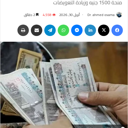
منحة 1500 جنيه وزيادة التعويضات
Dr. ahmed osama
أبريل 30, 2026
4٬558
2 دقائق
فيسبوك
‫X
لينكدإن
ماسنجر
واتساب
تيلقرام
مشاركة عبر البريد
طباعة