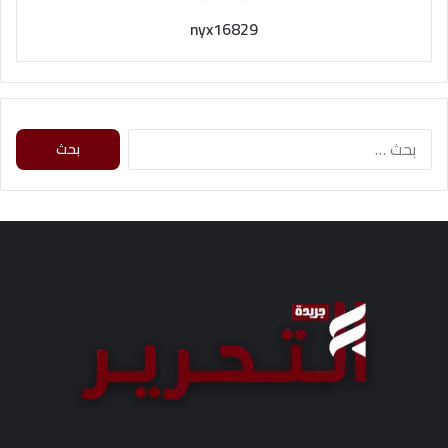
nyx16829
ا
ل
ب
ح
ث
ع
ن
: