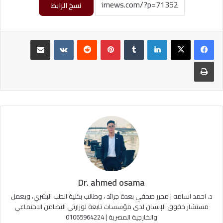
نسخ الرابط
لينكدإن
‏Tumblr
بينتيريست
‏Reddit
‏VKontakte
مشاركة عبر البريد
طباعة
Dr. ahmed osama
د. احمد اسامه | محرر صحفي بعدة جرائد ، وطالب بكلية الطب البشري، ويعمل
مستشار حقوق الإنسان لدى مؤسسات تابعة لوزارتي التضامن الاجتماعي
والخارجية المصرية | 01065964224