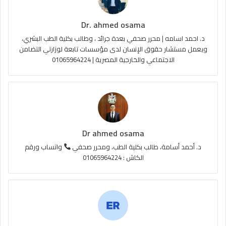
ك
u
ر
ل
Dr. ahmed osama
b
ا
م
د. احمد اسامه | محرر صحفي بعدة جرائد ، وطالب بكلية الطب البشري،
e
م
و
ويعمل مستشار حقوق الإنسان لدى مؤسسات تابعة لوزارتي التضامن
الاجتماعي والخارجية المصرية | 01065964224
ق
ع
R
S
Dr ahmed osama
S
د. أحمد أسامة، طالب بكلية الطب، ومحرر صحفي
واتساب ورقم
الكاش : 01065964224