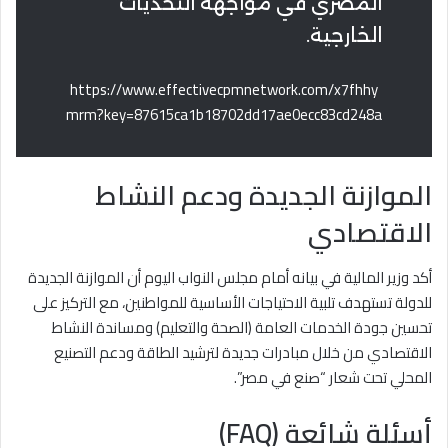
المصري في مواجهة التحديات
الخارجية.
https://www.effectivecpmnetwork.com/x7fhhy
mrm?key=87615ca1b18702dd17ae0ecc83cd248a
الموازنة الجديدة ودعم النشاط
الاقتصادي
أكد وزير المالية في بيانه أمام مجلس النواب اليوم أن الموازنة الجديدة
للدولة تستهدف تلبية الاحتياجات الأساسية للمواطنين، مع التركيز على
تحسين جودة الخدمات العامة (الصحة والتعليم) ومساندة النشاط
الاقتصادي من خلال مبادرات جديدة لترشيد الطاقة ودعم التصنيع
المحلي تحت شعار “صنع في مصر”.
أسئلة شائعة (FAQ)