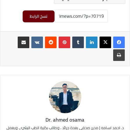
نسخ الرابط
لينكدإن
‏Tumblr
بينتيريست
‏Reddit
‏VKontakte
مشاركة عبر البريد
طباعة
Dr. ahmed osama
د. احمد اسامه | محرر صحفي بعدة جرائد ، وطالب بكلية الطب البشري، ويعمل