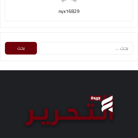
nyx16829
ا
ل
ب
ح
ث
ع
ن
: