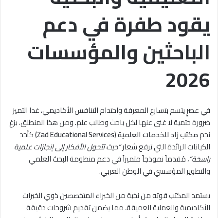
يقود طفرة في دعم
الباحثين والمؤسسات
2026
في عصرٍ يتسم بتسارع المعرفة واحتدام التنافس الأكاديمي، غدا التميز
ضرورة حتمية لا غنى عنها لكل باحث وطالب علم. ومن هذا المنطلق، بزغ
نجم
مكتب زاد للخدمات العلمية (Zad Educational Services)
كأحد
الكيانات الرائدة التي ترفع شعار
“حيث تتحول الأفكار إلى إنجازات علمية
راسخة”
، مُقدماً نموذجاً متميزاً في دعم منظومة البحث العلمي
والتطوير المؤسسي في الوطن العربي.
يستمد المكتب قوته من نخبة من الخبراء المتخصصين ذوي الخبرات
الأكاديمية والعملية العميقة، مما يضمن تقديم شروحات دقيقة