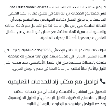
ما يميز
مكتب زاد للخدمات التعليمية – Zad Educational Services
ليس فقط تنوع الخدمات، بل الصرامة في تطبيق معايير البحث العلمي
العالمية. يدرك فريق العمل بقيادة
المهندس عبدالمنعم عبده
أن
الأمانة العلمية هي رأس مال الباحث؛ لذا يتم التعامل مع كافة البيانات
والمسودات بـ
سرية تامة
مطلقة، مع ضمان خلو الأعمال من الانتحال
العلمي عبر فحصها بأحدث البرمجيات العالمية.
سواء كنت تبحث عن
التحليل الإحصائي SPSS
بدقة متناهية، أو ترغب في
النشر العلمي الدولي
في مجلات رصينة، فإن “زاد” يضمن لك مراجعة
دقيقة وتعديلات مستمرة حتى نيل القبول الأكاديمي، مما يجعله الخيار
الأول والأكثر أماناً لطلاب الدراسات العليا في مصر والوطن العربي.
تواصل مع مكتب زاد للخدمات التعليميه
للحصول على استشارات أكاديمية أو لطلب أي من خدمات المكتب
(رسائل الماجستير، الدكتوراه، التحليل الإحصائي، أو الحلول المؤسسية)،
يمكنكم التواصل مباشرة مع الإدارة عبر الوسائل التالية: