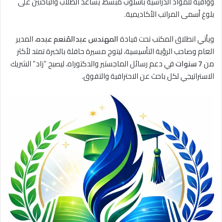
ووافية للمواد الدراسية بأسلوب مبسط، يساعد الطلاب والباحثين على
بلوغ أسمى المراتب الأكاديمية.
ويأتي انطلاق المكتب تحت قيادة
المهندس عبدالمُنعم عبده
، المدير
العام وصاحب الرؤية التأسيسية، ليتوج مسيرة حافلة بالخبرة تمتد لأكثر
من
7 سنوات
في دعم رسائل الماجستير والدكتوراه، ليصبح “زاد” الشريك
الاستراتيجي لكل باحث عن الاحترافية والتفوق.