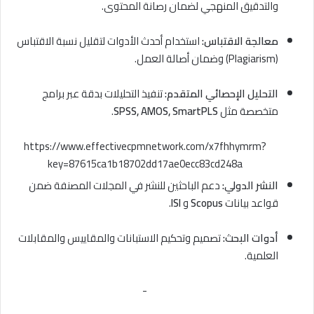
والتدقيق المنهجي لضمان رصانة المحتوى.
معالجة الاقتباس:
استخدام أحدث الأدوات لتقليل نسبة الاقتباس
(Plagiarism) وضمان أصالة العمل.
التحليل الإحصائي المتقدم:
تنفيذ التحليلات بدقة عبر برامج
متخصصة مثل
SPSS, AMOS, SmartPLS
.
https://www.effectivecpmnetwork.com/x7fhhymrm?
key=87615ca1b18702dd17ae0ecc83cd248a
النشر الدولي:
دعم الباحثين للنشر في المجلات المصنفة ضمن
قواعد بيانات
Scopus
و
ISI
.
أدوات البحث:
تصميم وتحكيم الاستبانات والمقاييس والمقابلات
العلمية.
-