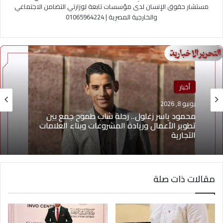
مستشار حقوق الإنسان لدى مؤسسات تابعة لوزارتي التضامن الاجتماعي
والخارجية المصرية | 01065964224
منوعات
أخبار
يونيو 4, 2026
يوسف أيمن درويش.. عقلية بيعية شابة تقود التغيير
يونيو 8, 2026
وتؤهل الشباب لسوق العمل2026
مقالات ذات صلة
محمود ياسر زغلول.. رحلة شاب طموح جمع بين
تطوير الأعمال وريادة المشروعات وبناء العلامات
التجارية