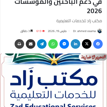
في دعم الباحثين والمؤسسات
2026
مكتب زاد للخدمات التعليمية
Dr. ahmed osama
مارس 19, 2026
613
3 دقائق
فيسبوك
‫X
لينكدإن
ماسنجر
واتساب
تيلقرام
مشاركة عبر البريد
طباعة