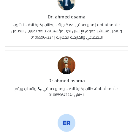
ك
u
ر
ل
Dr. ahmed osama
b
ا
م
د. احمد اسامه | محرر صحفي بعدة جرائد ، وطالب بكلية الطب البشري،
e
م
و
ويعمل مستشار حقوق الإنسان لدى مؤسسات تابعة لوزارتي التضامن
الاجتماعي والخارجية المصرية | 01065964224
ق
ع
R
S
Dr ahmed osama
S
د. أحمد أسامة، طالب بكلية الطب، ومحرر صحفي
واتساب ورقم
الكاش : 01065964224