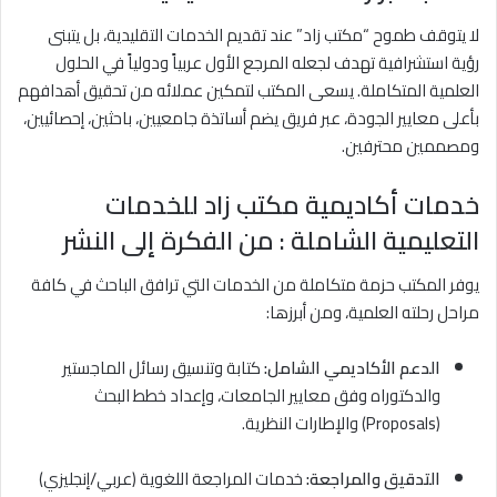
لا يتوقف طموح “مكتب زاد” عند تقديم الخدمات التقليدية، بل يتبنى
رؤية استشرافية تهدف لجعله المرجع الأول عربياً ودولياً في الحلول
العلمية المتكاملة. يسعى المكتب لتمكين عملائه من تحقيق أهدافهم
بأعلى معايير الجودة، عبر فريق يضم أساتذة جامعيين، باحثين، إحصائيين،
ومصممين محترفين.
خدمات أكاديمية مكتب زاد للخدمات
التعليمية الشاملة : من الفكرة إلى النشر
يوفر المكتب حزمة متكاملة من الخدمات التي ترافق الباحث في كافة
مراحل رحلته العلمية، ومن أبرزها:
الدعم الأكاديمي الشامل:
كتابة وتنسيق رسائل الماجستير
والدكتوراه وفق معايير الجامعات، وإعداد خطط البحث
(Proposals) والإطارات النظرية.
التدقيق والمراجعة:
خدمات المراجعة اللغوية (عربي/إنجليزي)