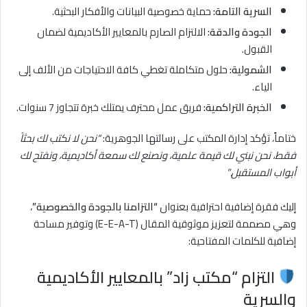
السرية التامة:
حماية خصوصية البيانات والأفكار البحثية.
الجودة والدقة:
الالتزام الصارم بالمعايير الأكاديمية لضمان
القبول.
الشمولية:
حلول متكاملة تغطي كافة الاحتياجات من الألف إلى
الياء.
الخبرة التراكمية:
فريق عمل محترف يمتلك خبرة تتجاوز 7 سنوات.
ختاماً، تؤكد إدارة المكتب على رسالتها الجوهرية:
“نحن لا نكتب لك بحثاً
فقط، نحن نبني لك قيمة علمية، ونصنع لك سمعة أكاديمية، ونفتح لك
أبواب المستقبل.”
إليك فقرة إضافية احترافية بعنوان
“التزامنا بالجودة والخصوصية”
،
وهي مصممة لتعزيز موثوقية المقال (E-E-A-T) وتوفير مساحة
إضافية للكلمات المفتاحية:
التزام “مكتب زاد” بالمعايير الأكاديمية
والسرية