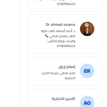
01065964224
ع
R
Dr ahmed osama
S
د. أحمد أسامة، طالب بكلية
الطب، ومحرر صحفي
S
واتساب ورقم الكاش :
01065964224
إسلام رزيق
محرر صحفي بجريدة التحرير
الاخبارية
التحرير الاخبارية