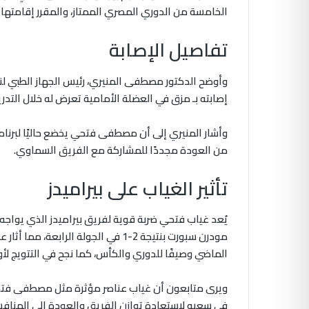
الخامسة من الدوري المصري الممتاز، والمقرر إقامتها
تفاصيل الإصابة
وأوضح الدكتور مصطفى المنيري، رئيس الجهاز الطبي لن
إصابته بـ مزق في العضلة الأمامية تعرض له خلال التدريب
وأشار المنيري إلى أن مصطفى فتحي يخضع حاليًا لبرنا
من العودة مجددًا للمشاركة مع الفريق السماوي.
تأثير الغياب على بيراميدز
يُعد غياب فتحي ضربة قوية لفريق بيراميدز الذي يواجه م
مودرن سبورت بنتيجة 2-1 في الجولة ال
الماضي وصيفًا للدوري والكأس، كما نجح في التتويج لأو
ويرى متابعون أن غياب عناصر مؤثرة مثل مصطفى فتحي
في سعيه لاستعادة توازن الفريق والعودة إلى المنافس