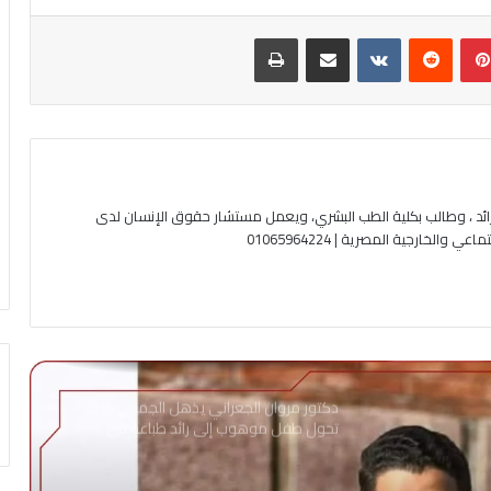
بينتيريست
‏Reddit
‏VKontakte
مشاركة عبر البريد
طباعة
ئد ، وطالب بكلية الطب البشري، ويعمل مستشار حقوق الإنسان لدى
لخارجية المصرية | 01065964224
دكتور مروان الجعراني يذهل الجميع.. كيف
تحول طفل موهوب إلى رائد طباعة في
الإسكندرية؟