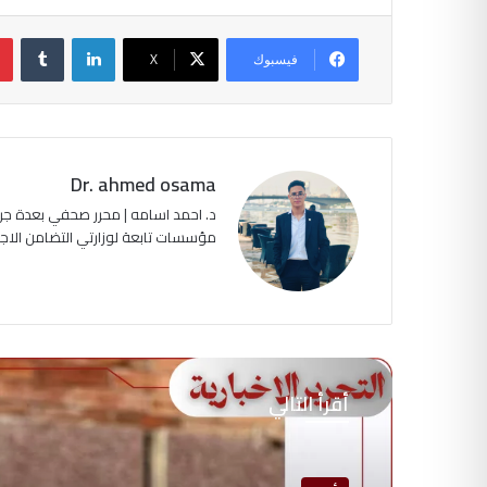
لينكدإن
‏Tumblr
فيسبوك
‫X
Dr. ahmed osama
د. احمد اسامه | محرر صحفي بعدة جرا
مؤسسات تابعة لوزارتي التضامن الاجتماعي وا
أقرأ التالي