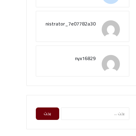
administrator_7e07782a30
nyx16829
ا
ل
ب
ح