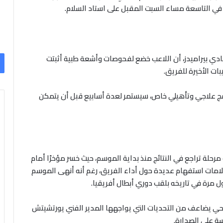
 في التاسعة مساء السبت المقبل على استاد السلام.
ادي بيراميدز، أن اللاعب خضع لفحوصات وأشعة طبية أثبتت
ات الأخيرة للفريق.
مج علاجي وتأهيلي خاص، سيستمر لعدة أسابيع قبل أن يتمكن
رحلة تراجع في النتائج منذ بداية الموسم، حيث خسر مؤخرًا أمام
رابعة، مما أثار علامات استفهام عديدة حول أداء الفريق، رغم أنه أنهى الموسم
ل مرة في تاريخه بلقب دوري أبطال أفريقيا.
 يضاعف من التحديات التي يواجهها المدير الفني يورتشيتش
ة على الصدارة.