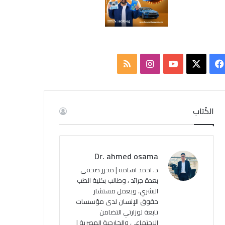
ف
ا
م
ي
X
Y
ن
ل
س
o
س
خ
الكُتاب
ب
u
ت
ص
و
T
ق
ا
Dr. ahmed osama
ك
u
ر
ل
د. احمد اسامه | محرر صحفي
بعدة جرائد ، وطالب بكلية الطب
b
ا
م
البشري، ويعمل مستشار
حقوق الإنسان لدى مؤسسات
e
م
و
تابعة لوزارتي التضامن
ق
الاجتماعي والخارجية المصرية |