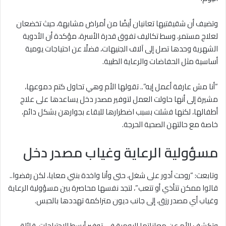
وتضيف أن شقيقتيها تعانيان أيضًا من أمراض مشابهة، حيث تخضعان
لعلاج مستمر، وسط تكاليف تفوق قدرة الأسرة، مؤكدة أن الأدوية
الشهرية وحدها تصل إلى آلاف الجنيهات، فضلًا عن احتياجات يومية
أساسية مثل الحفاضات والرعاية الطبية.
“أنا مش عارفة أعمل إيه”.. تقولها الأم وهي تحاول كتم دموعها،
مشيرة إلى أنها حاولت العمل لتوفير مصدر دخل يساعدها على علاج
أطفالها، لكنها فشلت بسبب اضطرارها للبقاء بجوارهن بشكل دائم،
خاصة مع حالتهن الصحية الحرجة.
مسؤولية الرعاية وغياب مصدر دخل
وتابعت: “روحت أدور على شغل، حتى وأنا واخدة بنتي معايا، لكن رفضوا..
قالوا ممكن تتأذي أو تتعب”، لتجد نفسها محاصرة بين مسؤولية الرعاية
وغياب أي مصدر رزق، إلى جانب ديون متراكمة تهددها بالحبس.
وتكشف الأم عن معاناتها اليومية في توفير أبسط الاحتياجات، قائلة