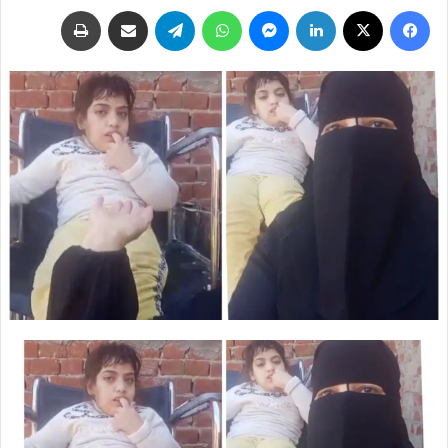
فيسبوك
‫X
لينكدإن
ماسنجر
واتساب
تيلقرام
مشاركة عبر البريد
طباعة