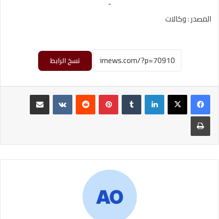
-
المصدر : وكالات
نسخ الرابط
لينكدإن
‏Tumblr
بينتيريست
‏Reddit
‏VKontakte
مشاركة عبر البريد
طباعة