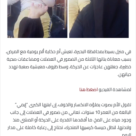
في منزل بسيط بمحافظة البحيرة، تعيش أم حكاية ألم يومية مع المرض،
بسبب معاناة بناتها الثلاثة من الضمور في العضلات ومضاعفات صحية
خطيرة، جعلتهن عاجزات عن الحركة، وسط ظروف معيشية صعبة تهدد
حياتهن.
لمشاهدة الفيديو
اضغط هنا
تقول الأم بصوت يملؤه الانكسار والخوف، إن ابنتها الكبرى “إيمي”
البالغة من العمر 10 سنوات، تعاني من ضمور في العضلات إلى جانب
وجود مياه على المخ، ما أفقدها القدرة على الحركة أو المشي منذ
ولادتها، لتظل حبيسة كرسيها المتحرك، تحتاج إلى رعاية كاملة على مدار
اليوم.