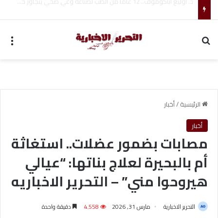
تفاصيل انتقال هيثم حسن إلى سيلتيك بعقد طويل الأجل
بحث عن
الق
الرئيسية
/
أخبار
أخبار
مصابات بضمور عضلات.. استغاثة
أم بالبحيرة لعلاج بناتها: “عيالي
هيروحوا مني” – التحرير الاخباريه
التحرير الاخبارية
مارس 31, 2026
4٬558
دقيقة واحدة