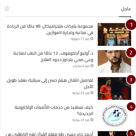
عاجل
مجموعة شركات ملجراميكال: 85 عامًا من الريادة
في صناعة وتجارة الموازين
منذ 11 دقيقة
د. أوليغ أباكوموف.. 12 عامًا من الطب لصناعة
وعي صحي يتجاوز حدود العلاج
منذ 4 ساعات
تفاصيل انتقال هيثم حسن إلى سيلتيك بعقد طويل
الأجل
منذ 23 ساعة
كيف تستفيد من خدمات التأمينات الإلكترونية
الجديدة؟
منذ 23 ساعة
أحمد جابر حسين طه معلم القرآن لغير الناطقين من