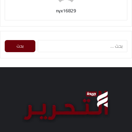
nyx16829
ا
ل
ب
ح
ث
ع
ن
: