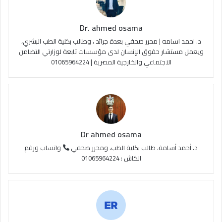
ك
u
ر
ل
Dr. ahmed osama
b
ا
م
د. احمد اسامه | محرر صحفي بعدة جرائد ، وطالب بكلية الطب البشري،
e
م
و
ويعمل مستشار حقوق الإنسان لدى مؤسسات تابعة لوزارتي التضامن
الاجتماعي والخارجية المصرية | 01065964224
ق
ع
R
S
Dr ahmed osama
S
د. أحمد أسامة، طالب بكلية الطب، ومحرر صحفي
واتساب ورقم
الكاش : 01065964224