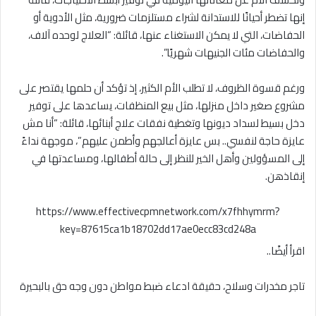
إنها تضطر أحيانًا للاستدانة لشراء مستلزمات ضرورية، مثل الأدوية أو
الحفاضات، التي لا يمكن الاستغناء عنها، قائلة: “العلاج لوحده آلاف،
والحفاضات مئات الجنيهات شهريًا”.
ورغم قسوة الظروف، لا تطلب الأم الكثير، إذ تؤكد أن حلمها يقتصر على
مشروع صغير داخل منزلها، مثل بيع المنظفات، يساعدها على توفير
دخل بسيط لسداد ديونها وتغطية نفقات علاج أبنائها، قائلة: “أنا مش
عايزة حاجة لنفسي.. بس عايزة أعالجهم وأطمن عليهم”، موجهة نداءً
إلى المسؤولين وأهل الخير للنظر إلى حالة أطفالها، ومساعدتها في
إنقاذهن.
https://www.effectivecpmnetwork.com/x7fhhymrm?
key=87615ca1b18702dd17ae0ecc83cd248a
اقرأ أيضًا..
تاجر مخدرات وسلاح، حقيقة ادعاء ضبط مواطن دون وجه حق بالبحيرة