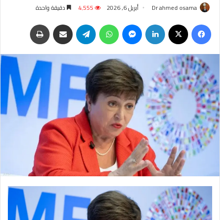
Dr ahmed osama
أبريل 6, 2026
4٬555
دقيقة واحدة
فيسبوك
‫X
لينكدإن
ماسنجر
واتساب
تيلقرام
مشاركة عبر البريد
طباعة