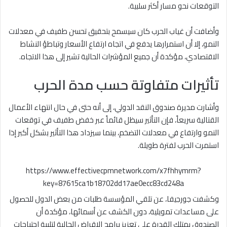
التوقعات نحو مسار أكثر سلبية.
وأضافت أن غياب الحرب كان سيسمح بتحقيق تحسن طفيف في معدلات
النمو، إلا أن استمرارها يدفع في اتجاه ارتفاع الأسعار وتباطؤ النشاط
الاقتصادي، مؤكدة أن جميع المؤشرات الحالية تشير إلى هذا الاتجاه.
تأثيرات متفاوتة حسب مدة الحرب
وأشارت مديرة صندوق النقد الدولي، إلى أنه حتى في حال انتهاء الأعمال
القتالية سريعاً، فإن التأثير سيظل قائماً عبر خفض طفيف في توقعات
النمو وارتفاع في معدلات التضخم، بينما سيزداد هذا التأثير بشكل أكبر إذا
استمرت الحرب لفترة طويلة.
https://www.effectivecpmnetwork.com/x7fhhymrm?
key=87615ca1b18702dd17ae0ecc83cd248a
وكشفت جورجيفا، عن تلقي المؤسسة طلبات من بعض الدول للحصول
على مساعدات تمويلية، دون الكشف عن أسمائها، مؤكدة أن
الصندوق يمتلك القدرة على تعزيز برامج الإقراض الحالية لتلبية احتياجات