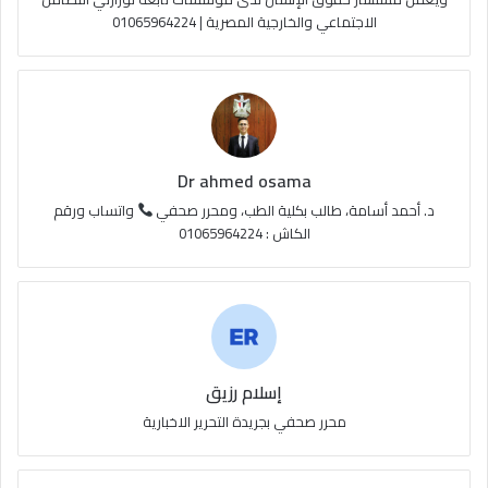
الاجتماعي والخارجية المصرية | 01065964224
ق
ع
R
S
Dr ahmed osama
S
د. أحمد أسامة، طالب بكلية الطب، ومحرر صحفي
واتساب ورقم
الكاش : 01065964224
إسلام رزيق
محرر صحفي بجريدة التحرير الاخبارية