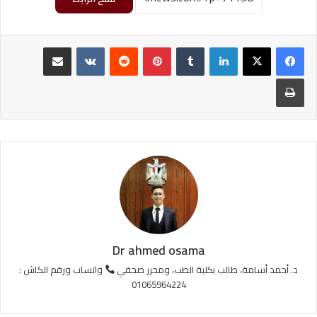
لينكدإن
‏Tumblr
بينتيريست
‏Reddit
‏VKontakte
مشاركة عبر البريد
طباعة
Dr ahmed osama
د. أحمد أسامة، طالب بكلية الطب، ومحرر صحفي
واتساب ورقم الكاش :
01065964224