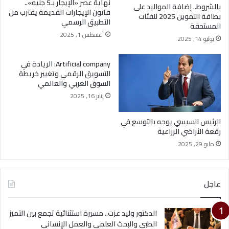
نهاية عصر «الإيجار بـ5 جنيه»..
بالشروط.. إضافة المواليد على
قانون الإيجارات القديمة يقترب من
بطاقة التموين 2025 للفئات
التطبيق الرسمي
المستحقة
أغسطس 1, 2025
يوليو 14, 2025
Artificial company: الريادة في
التسويق الرقمي وتغيير خريطة
السوق العربي والعالمي
يناير 16, 2025
الرئيس السيسي يوجه بالتوسع في
رقعة الأراضي الزراعية
مايو 29, 2025
عاجل
الدكتور وليد عزت.. مسيرة استثنائية تجمع بين التميز
الطبي والبحث العلمي والعمل الإنساني