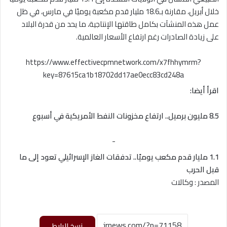
خلال أبريل، مقارنة بـ18.6 مليار قدم مكعبة يوميًا في مارس، في ظل
عمل هذه المنشآت بكامل طاقتها الإنتاجية، ما يحد من قدرة البلاد
على زيادة الصادرات رغم ارتفاع الأسعار العالمية.
https://www.effectivecpmnetwork.com/x7fhhymrm?
key=87615ca1b18702dd17ae0ecc83cd248a
اقرأ أيضا:
8.5 مليون برميل.. ارتفاع مخزونات النفط الأمريكية في أسبوع
-
1.1 مليار قدم مكعب يوميًا.. تدفقات الغاز الإسرائيلي تعود إلى ما
قبل الحرب
المصدر : وكالات
نسخ الرابط