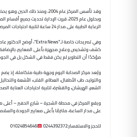
وقد تأسس المركز عام 2004، ومنذ
وبحلول عام 2025، قررت الإدارة تحديث جميع
الرعاية الطبية على مدار 24 ساعة لتلبية احتياجات المرضى في أي وقت.
وفي تصريحات خاصة لـ”a News
كشف وتشخيص وعلاج مجهزة بأعلى المعايير، بالإضافة إ
مؤكدًا أن التطوير لم يكن فقط في الشكل بل في الجو
ويُعد مركز الصحابة اليوم وجهة طبية متكاملة، إذ يضم
والتوليد، طب الأطفال، العظام، القلب، الأشعة والتحالي
الشعر، الهيشان، والقشرة، لتلبية احتياجات العناية الصحي
ويقع المركز في محطة الشجرة – شارع الحفير – أعلى م
على مدار الساعة، ملتزمًا بأعلى معايير الجودة والسلام
للحجز والاستفسار:0244392372
01024854646