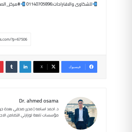
للشكاوى والاقتراحات:01140705896
#مركز_الص
لينكدإن
فيسبوك
‫X
Dr. ahmed osama
د. احمد اسامه | محرر صحفي بعدة جرا
مؤسسات تابعة لوزارتي التضامن الاجتماعي وا