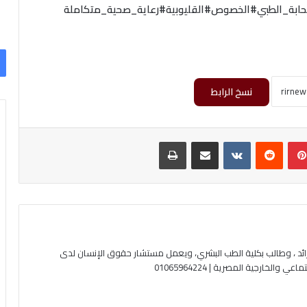
حابة_الطبي#الخصوص#القليوبية#رعاية_صحية_متكاملة
نسخ الرابط
بينتيريست
مشاركة عبر البريد
طباعة
ئد ، وطالب بكلية الطب البشري، ويعمل مستشار حقوق الإنسان لدى
لخارجية المصرية | 01065964224