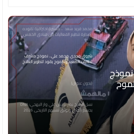
محمد فريد سعد .. مسيرة احترافية تقوده
لصدارة تنظيم الفعاليات في فنادق الخمس
نجوم
شروق مجدي محمد علي.. نموذج مشرف
لطالبات الصعيد وطموح يقود لتطوير العلاج
الطبيعي 2026
نموذج
موح
(بدون عنوان)
2
نسل الشيخ نصر يونس علي واز البهجي: DNA
يحسم الجدل ويوثق نسبهم التاريخي 2026