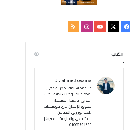
‫X
فيسبوك
‫YouTube
انستقرام
ملخص
الموقع
RSS
الكُتاب
Dr. ahmed osama
د. احمد اسامه | محرر صحفي
بعدة جرائد ، وطالب بكلية الطب
البشري، ويعمل مستشار
حقوق الإنسان لدى مؤسسات
تابعة لوزارتي التضامن
الاجتماعي والخارجية المصرية |
01065964224