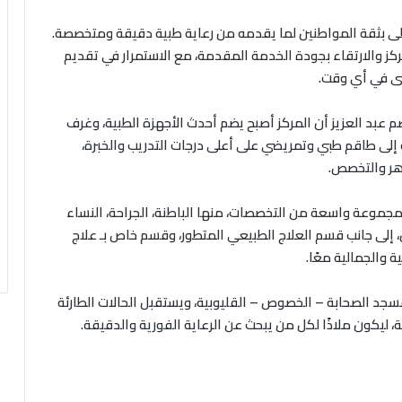
 ذلك الحين وهو يحظى بثقة المواطنين لما يقدمه من رعاية طبية دقيقة ومتخصصة.
 أقسام المركز والارتقاء بجودة الخدمة المقدمة، مع الاستمرار في تقديم
Extr”، أوضح الدكتور عاصم عبد العزيز أن المركز أصبح يضم أحدث الأجهزة الطبية، وغرف
لى طاقم طبي وتمريضي على أعلى درجات التدريب والخبرة،
هر والتخصص.
 مجموعة واسعة من التخصصات، منها الباطنة، الجراحة، النساء
ل، إلى جانب قسم العلاج الطبيعي المتطور، وقسم خاص بـ علاج
ة والجمالية معًا.
سجد الصحابة – الخصوص – القليوبية، ويستقبل الحالات الطارئة
ة، ليكون ملاذًا لكل من يبحث عن الرعاية الفورية والدقيقة.