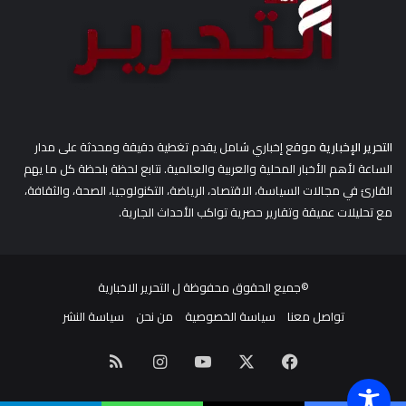
التحرير الإخبارية
موقع إخباري شامل يقدم تغطية دقيقة ومحدثة على مدار
الساعة لأهم الأخبار المحلية والعربية والعالمية. نتابع لحظة بلحظة كل ما يهم
القارئ في مجالات السياسة، الاقتصاد، الرياضة، التكنولوجيا، الصحة، والثقافة،
مع تحليلات عميقة وتقارير حصرية تواكب الأحداث الجارية.
©جميع الحقوق محفوظة ل
التحرير الاخبارية
تواصل معنا
سياسة الخصوصية
من نحن
سياسة النشر
‫X
فيسبوك
‫YouTube
انستقرام
ملخص
الموقع