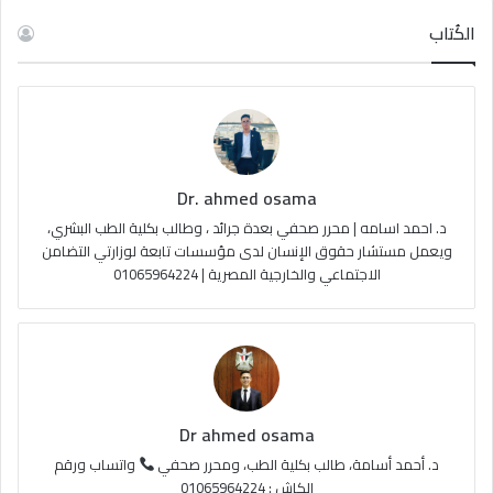
س
o
س
خ
الكُتاب
ب
u
ت
ص
و
T
ق
ا
ك
u
ر
ل
Dr. ahmed osama
b
ا
م
د. احمد اسامه | محرر صحفي بعدة جرائد ، وطالب بكلية الطب البشري،
e
م
و
ويعمل مستشار حقوق الإنسان لدى مؤسسات تابعة لوزارتي التضامن
الاجتماعي والخارجية المصرية | 01065964224
ق
ع
R
S
Dr ahmed osama
S
د. أحمد أسامة، طالب بكلية الطب، ومحرر صحفي
واتساب ورقم
الكاش : 01065964224