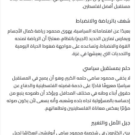
مستقبل أفضل لفلسطين.
شغف بالرياضة والانضباط
بعيدًا عن اهتماماته السياسية، يهوى محمود رياضة كمال الأجسام
ويمارس تمارين الحديد (الجيم) بانتظام، معتبرًا أن الرياضة تمنحه
القوة والانضباط، وتساعده على مواجهة ضغوط الحياة اليومية
والتحديات التي يعيشها في غزة.
حلم بمستقبل سياسي
لا يخفي محمود سامي حلمه الكبير، وهو أن يصبح في المستقبل
سياسيًا معروفًا قادرًا على خدمة قضيته الفلسطينية والدفاع عن
حقوق أبناء وطنه في مختلف المحافل. ويؤكد أن طموحه ينبع من
إحساسه بالمسؤولية تجاه بلده وشعبه، وأنه يسعى لأن يكون صوته
مؤثرًا يعكس معاناة الفلسطينيين وتطلعاتهم.
جيل الأمل والتغيير
يرى الكثيرون في شخصية محمود سامي أبولاشين انعكاسًا لجيل