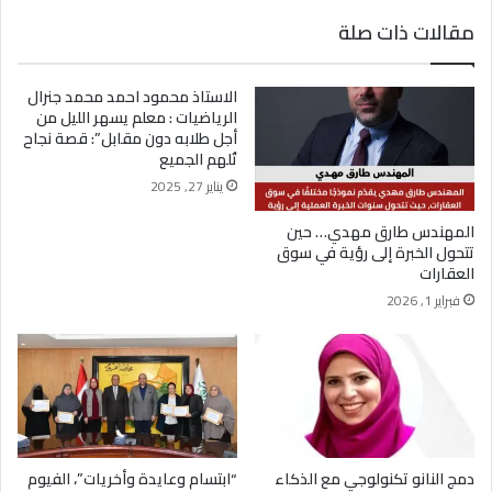
يوسف أيمن درويش.. عقلية بيعية شابة تقود التغيير
وتؤهل الشباب لسوق العمل2026
مقالات ذات صلة
الاستاذ محمود احمد محمد جنرال
الرياضيات : معلم يسهر الليل من
أجل طلابه دون مقابل”: قصة نجاح
تُلهم الجميع
يناير 27, 2025
المهندس طارق مهدي… حين
تتحول الخبرة إلى رؤية في سوق
العقارات
فبراير 1, 2026
دمج النانو تكنولوجي مع الذكاء
“ابتسام وعايدة وأخريات”، الفيوم