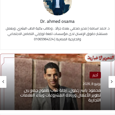
Dr. ahmed osama
د. احمد اسامه | محرر صحفي بعدة جرائد ، وطالب بكلية الطب البشري، ويعمل
مستشار حقوق الإنسان لدى مؤسسات تابعة لوزارتي التضامن الاجتماعي
والخارجية المصرية | 01065964224
أخبار
منوعات
يونيو 8, 2026
يونيو 4, 2026
محمود ياسر زغلول.. رحلة شاب طموح جمع بين
تطوير الأعمال وريادة المشروعات وبناء العلامات
التجارية