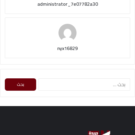
administrator_7e07782a30
nyx16829
ا
ل
ب
ح
ث
ع
ن
: