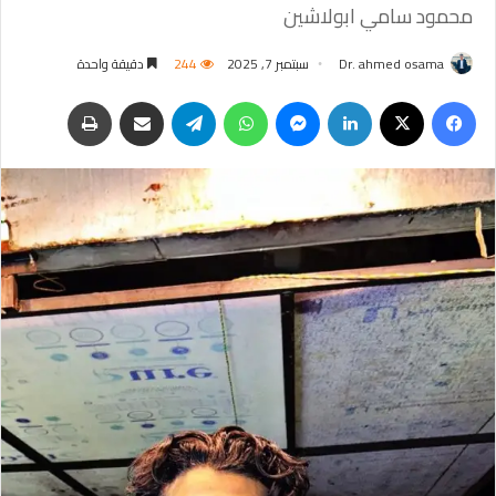
محمود سامي ابولاشين
Dr. ahmed osama
سبتمبر 7, 2025
244
دقيقة واحدة
فيسبوك
‫X
لينكدإن
ماسنجر
واتساب
تيلقرام
مشاركة عبر البريد
طباعة