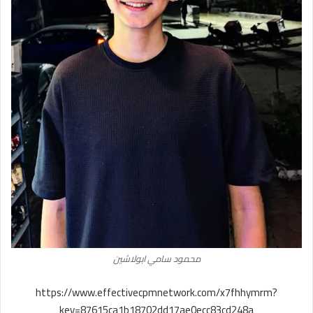
محمود سامي ابولاشين
https://www.effectivecpmnetwork.com/x7fhhymrm?
key=87615ca1b18702dd17ae0ecc83cd248a