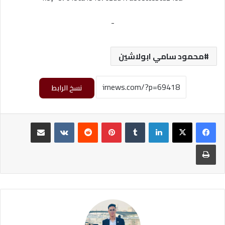
-
محمود سامي ابولاشين
نسخ الرابط
لينكدإن
‏Tumblr
بينتيريست
‏Reddit
‏VKontakte
مشاركة عبر البريد
طباعة