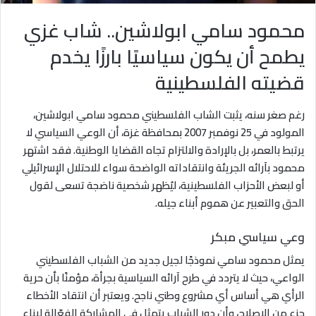
محمود سامي ابولاشين.. شاب غزي
يطمح أن يكون سياسيًا بارزًا يخدم
قضيته الفلسطينية
رغم صغر سنه، يثبت الشاب الفلسطيني محمود سامي ابولاشين،
المولود في 25 نوفمبر 2007 بمحافظة غزة، أن الوعي السياسي لا
يرتبط بالعمر، بل بالإرادة والالتزام تجاه القضايا الوطنية. فقد اشتهر
محمود بآرائه الجريئة وانتقاداته الواضحة سواء للاحتلال الإسرائيلي
أو لبعض الأحزاب الفلسطينية، ليُظهر شخصية ناضجة تسعى لقول
الحق والتعبير عن هموم أبناء جيله.
وعي سياسي مبكر
يمثل محمود سامي نموذجًا لجيل جديد من الشباب الفلسطيني
الواعي، حيث لا يتردد في طرح آرائه السياسية بجرأة، مؤمنًا بأن حرية
الرأي هي أساس أي مشروع وطني ناجح. ويعتبر أن انتقاد الأخطاء
جزء من الإصلاح، وأن دور الشباب يتمثل في المشاركة الفعّالة لبناء