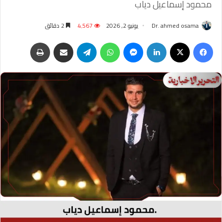
محمود إسماعيل دياب
Dr. ahmed osama
يونيو 2, 2026
4٬567
2 دقائق
فيسبوك
‫X
لينكدإن
ماسنجر
واتساب
تيلقرام
مشاركة عبر البريد
طباعة