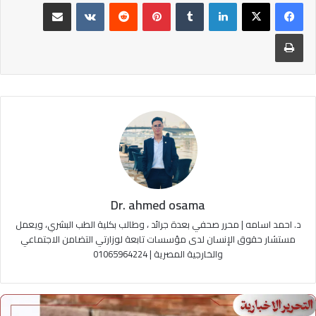
لينكدإن
‏Tumblr
بينتيريست
‏Reddit
‏VKontakte
مشاركة عبر البريد
طباعة
Dr. ahmed osama
د. احمد اسامه | محرر صحفي بعدة جرائد ، وطالب بكلية الطب البشري، ويعمل
مستشار حقوق الإنسان لدى مؤسسات تابعة لوزارتي التضامن الاجتماعي
والخارجية المصرية | 01065964224