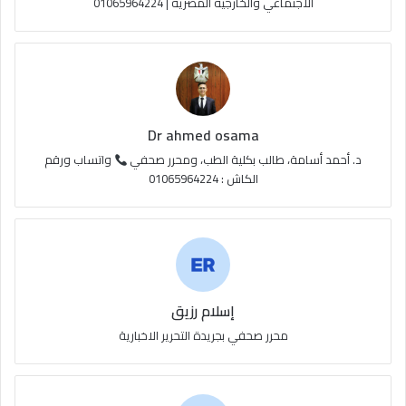
الاجتماعي والخارجية المصرية | 01065964224
ق
ع
R
S
Dr ahmed osama
S
د. أحمد أسامة، طالب بكلية الطب، ومحرر صحفي
واتساب ورقم
الكاش : 01065964224
إسلام رزيق
محرر صحفي بجريدة التحرير الاخبارية