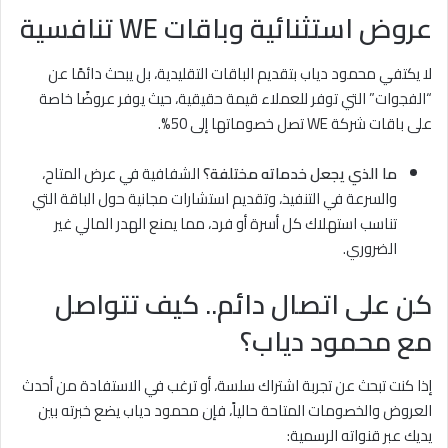
عروض استثنائية وباقات WE تنافسية
لا يكتفي محمود دياب بتقديم الباقات التقليدية، بل يبحث دائمًا عن
“الفجوات” التي توفر للعملاء قيمة حقيقية، حيث يوفر عروضًا خاصة
على باقات شركة WE تصل خصوماتها إلى 50%.
ما الذي يجعل خدماته مختلفة؟
الشفافية في عرض المتاح،
والسرعة في التنفيذ، وتقديم استشارات مجانية حول الباقة التي
تناسب استهلاك كل أسرة أو فرد، مما يمنع الهدر المالي غير
الضروري.
كن على اتصال دائم.. كيف تتواصل
مع محمود دياب؟
إذا كنت تبحث عن تجربة اشتراك سلسة، أو ترغب في الاستفادة من أحدث
العروض والخصومات المتاحة حالياً، فإن محمود دياب يضع خبرته بين
يديك عبر قنواته الرسمية: