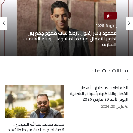
أخبار
منوعات
يونيو 8, 2026
يونيو 4, 2026
محمود ياسر زغلول.. رحلة شاب طموح جمع بين
يوسف أيمن درويش.. عقلية بيعية شابة تقود التغيير
تطوير الأعمال وريادة المشروعات وبناء العلامات
وتؤهل الشباب لسوق العمل2026
التجارية
مقالات ذات صلة
الطماطم بـ 35 جنيهًا.. أسعار
الخضار والفاكهة بأسواق الشرقية
اليوم الأحد 29 مارس 2026
مارس 29, 2026
محمد محمد عبدالله المهدي..
قصة نجاح صناعية من طنطا تعيد