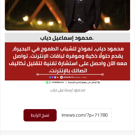
محمود إسماعيل دياب
نسخ الرابط