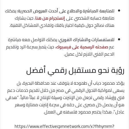
للمتابعة المباشرة والاطلاع على أحدث العروض الحصرية:
يمكنك
متابعة حسابه الشخصي على
إنستجرام من هنا
، حيث يشارك
هناك نصائح حول كيفية اختيار باقتك وتفادي المشاكل التقنية.
للاستفسارات والاشتراك الفوري:
يمكنك التواصل معه مباشرة
عبر
صفحته الرسمية على فيسبوك
، حيث يتميز بسرعة الرد وتقديم
الدعم الفني اللازم لكل عميل.
رؤية نحو مستقبل رقمي أفضل
يؤكد محمود دياب أن طموحه لا يتوقف عند محافظة البحيرة، بل
يسعى لمواكبة التحول الرقمي في مصر من خلال تقديم خدمات دعم
فني وإرشاد رقمي تجعل من الإنترنت وسيلة للإنتاج لا عبئاً مالياً. “هدفي
هو أن يحصل كل مصري على حقه في سرعة إنترنت ممتازة وسعر
عادل”، هكذا يختصر محمود فلسفته في العمل.
https://www.effectivecpmnetwork.com/x7fhhymrm?