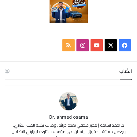
ف
ا
م
ي
X
Y
ن
ل
س
o
س
خ
الكُتاب
ب
u
ت
ص
و
T
ق
ا
ك
u
ر
ل
Dr. ahmed osama
b
ا
م
د. احمد اسامه | محرر صحفي بعدة جرائد ، وطالب بكلية الطب البشري،
e
م
و
ويعمل مستشار حقوق الإنسان لدى مؤسسات تابعة لوزارتي التضامن