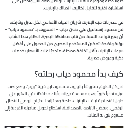
حلولًا ذكية وموفرة لباقات الإنترنت. تواصل معه الآن واحصل على
استشارة تقنية لتقليل تكاليف اتصالك بالإنترنت.
في عصر بات فيه الإنترنت شريان الحياة الأساسي لكل منزل وشركة،
قرر محمود إسماعيل علي حسن دياب – المعروف بـ “محمود دياب” –
أن يغير قواعد اللعبة. من قلب محافظة البحيرة، انطلق هذا الشاب
برؤية واضحة: تمكين المستخدم المصري من الحصول على أفضل
سرعات الإنترنت بأقل تكلفة ممكنة، متحديًا غلاء الأسعار بخدمات
ذكية وعروض حصرية.
كيف بدأ محمود دياب رحلته؟
لم يكن الطريق مفروشاً بالورود، فمحمود، ابن قرية “بريم”، وضع نصب
عينيه تحدياً كبيراً وهو مساعدة جيرانه وأبناء محافظته في العثور على
حلول اقتصادية لباقات الإنترنت، خاصة بعد تزايد الاحتياج اليومي للاتصال
الرقمي. وبفضل التزامه بالمصداقية، استطاع تحويل مبادرته الفردية إلى
مشروع يثق به المئات.