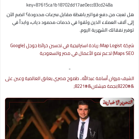
key=87615ca1b18702dd17ae0ecc83cd248a
هل تعبت من دفع فواتير باهظة مقابل سرعات محدودة؟ انضم الآن
إلى آلاف العملاء الذين وثقوا في خدمات محمود دياب، وابدأ في
توفير نفقاتك الشهرية اليوم.
شركة Map Logist: ريادة استراتيجية في تحسين خرائط جوجل (Google
Maps SEO) لدعم نمو الأعمال في مصر والسعودية
-
الشيف مروان أسامة عبدالله.. طموح مصري يعانق العالمية وعين على
&#8220;نجمة ميشلان&#8221;