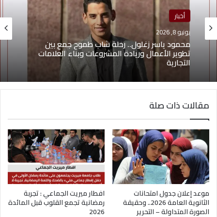
أخبار
منوعات
يونيو 8, 2026
يونيو 4, 2026
محمود ياسر زغلول.. رحلة شاب طموح جمع بين
يوسف أيمن درويش.. عقلية بيعية شابة تقود التغيير
تطوير الأعمال وريادة المشروعات وبناء العلامات
وتؤهل الشباب لسوق العمل2026
التجارية
مقالات ذات صلة
موعد إعلان جدول امتحانات
افطار ميريت الجماعي : تجربة
الثانوية العامة 2026.. وحقيقة
رمضانية تجمع القلوب قبل المائدة
الصورة المتداولة – التحرير
2026