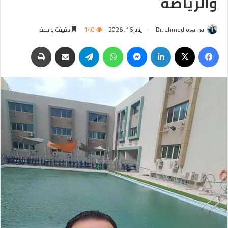
والرياضة
Dr. ahmed osama
يناير 16, 2026
140
دقيقة واحدة
فيسبوك
‫X
لينكدإن
ماسنجر
واتساب
تيلقرام
مشاركة عبر البريد
طباعة