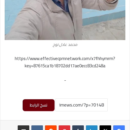
محمد عادل نوح
https://www.effectivecpmnetwork.com/x7fhhymrm?
key=87615ca1b18702dd17ae0ecc83cd248a
-
نسخ الرابط
لينكدإن
‏Tumblr
بينتيريست
‏Reddit
‏VKontakte
مشاركة عبر البريد