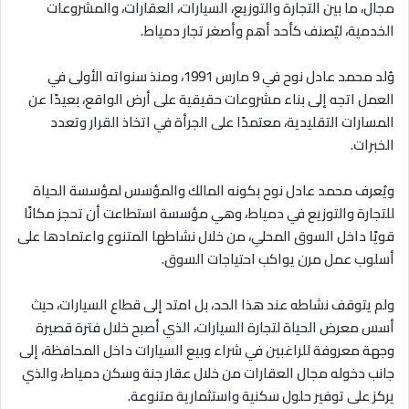
مجال، ما بين التجارة والتوزيع، السيارات، العقارات، والمشروعات
الخدمية، ليُصنف كأحد أهم وأصغر تجار دمياط.
وُلد محمد عادل نوح في 9 مارس 1991، ومنذ سنواته الأولى في
العمل اتجه إلى بناء مشروعات حقيقية على أرض الواقع، بعيدًا عن
المسارات التقليدية، معتمدًا على الجرأة في اتخاذ القرار وتعدد
الخبرات.
ويُعرف محمد عادل نوح بكونه المالك والمؤسس لمؤسسة الحياة
للتجارة والتوزيع في دمياط، وهي مؤسسة استطاعت أن تحجز مكانًا
قويًا داخل السوق المحلي، من خلال نشاطها المتنوع واعتمادها على
أسلوب عمل مرن يواكب احتياجات السوق.
ولم يتوقف نشاطه عند هذا الحد، بل امتد إلى قطاع السيارات، حيث
أسس معرض الحياة لتجارة السيارات، الذي أصبح خلال فترة قصيرة
وجهة معروفة للراغبين في شراء وبيع السيارات داخل المحافظة، إلى
جانب دخوله مجال العقارات من خلال عقار جنة وسكن دمياط، والذي
يركز على توفير حلول سكنية واستثمارية متنوعة.