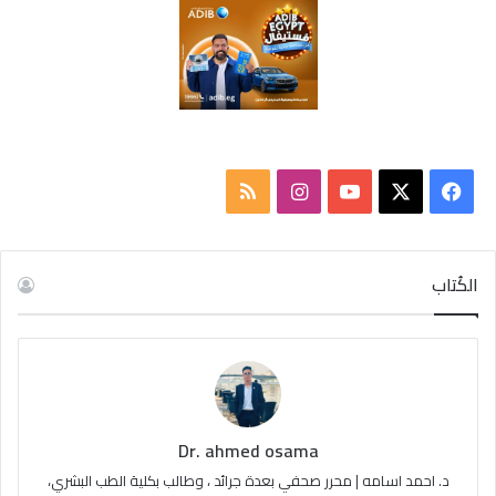
ف
ا
م
ي
X
Y
ن
ل
س
o
س
خ
الكُتاب
ب
u
ت
ص
و
T
ق
ا
ك
u
ر
ل
Dr. ahmed osama
b
ا
م
د. احمد اسامه | محرر صحفي بعدة جرائد ، وطالب بكلية الطب البشري،