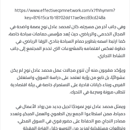
https://www.effectivecpmnetwork.com/x7fhhymrm?
key=87615ca1b18702dd17ae0ecc83cd248a
وفي جانب آخر من مسيرته، كان لمحمد عادل نوح بصمة واضحة في
المجال الخدمي والرياضي، حيث يُعد مؤسس حمامات سباحة خاصة،
كما ارتبط اسمه بتطوير حمام السباحة بنادي الزرقا الرياضي، في
خطوة تعكس اهتمامه بالمشروعات التي تخدم المجتمع إلى جانب
النشاط التجاري.
ويؤكد مقربون منه أن تنوع مجالات عمل محمد عادل نوح لم يكن
عشوائيًا، بل نابع من رؤية تعتمد على دراسة السوق، واستغلال
الفرص، وبناء كيانات قادرة على الاستمرار، خاصة في بيئة اقتصادية
تتطلب مرونة وسرعة في التحرك.
ويمثل محمد عادل نوح نموذجًا لجيل جديد من رواد الأعمال في
دمياط، ممن استطاعوا الجمع بين الطموح، والعمل المبكر، وتعدد
مصادر النجاح، مع الحفاظ على حضور قوي في السوق المحلي،
وتطلعات مستقبلية لمزيد من التوسع خلال الفترة المقبلة