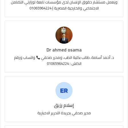
e
م
و
ويعمل مستشار حقوق الإنسان لدى مؤسسات تابعة لوزارتي التضامن
الاجتماعي والخارجية المصرية | 01065964224
ق
ع
R
S
Dr ahmed osama
S
د. أحمد أسامة، طالب بكلية الطب، ومحرر صحفي
واتساب ورقم
الكاش : 01065964224
إسلام رزيق
محرر صحفي بجريدة التحرير الاخبارية