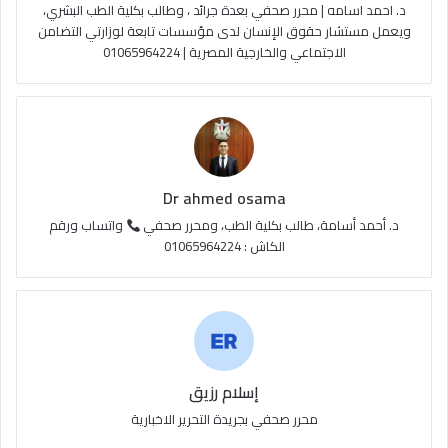
د. احمد اسامه | محرر صحفي بعدة جرائد ، وطالب بكلية الطب البشري،
e
م
و
ويعمل مستشار حقوق الإنسان لدى مؤسسات تابعة لوزارتي التضامن
الاجتماعي والخارجية المصرية | 01065964224
ق
ع
R
S
Dr ahmed osama
S
د. أحمد أسامة، طالب بكلية الطب، ومحرر صحفي
واتساب ورقم
الكاش : 01065964224
إسلام رزيق
محرر صحفي بجريدة التحرير الاخبارية