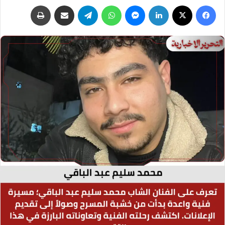
فيسبوك
‫X
لينكدإن
ماسنجر
واتساب
تيلقرام
مشاركة عبر البريد
طباعة