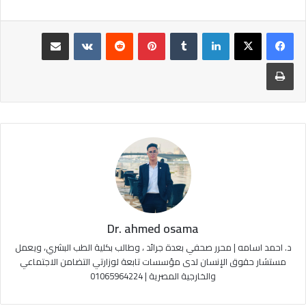
لينكدإن
‏Tumblr
بينتيريست
‏Reddit
‏VKontakte
مشاركة عبر البريد
طباعة
Dr. ahmed osama
د. احمد اسامه | محرر صحفي بعدة جرائد ، وطالب بكلية الطب البشري، ويعمل
مستشار حقوق الإنسان لدى مؤسسات تابعة لوزارتي التضامن الاجتماعي
والخارجية المصرية | 01065964224