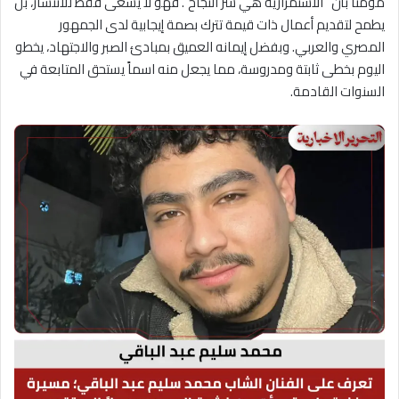
مؤمناً بأن “الاستمرارية هي سر النجاح”. فهو لا يسعى فقط للانتشار، بل
يطمح لتقديم أعمال ذات قيمة تترك بصمة إيجابية لدى الجمهور
المصري والعربي. وبفضل إيمانه العميق بمبادئ الصبر والاجتهاد، يخطو
اليوم بخطى ثابتة ومدروسة، مما يجعل منه اسماً يستحق المتابعة في
السنوات القادمة.