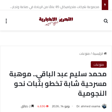
مجموعة شركات ملجراميكال: 85 عامًا من الريادة في صناعة وتجارة الموازين
بحث عن
الق
الرئيسية
/
منوعات
منوعات
محمد سليم عبد الباقي.. موهبة
مسرحية شابة تخطو بثبات نحو
النجومية
Dr. ahmed osama
يونيو 14, 2026
4٬636
2 دقائق