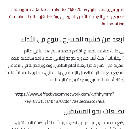
المبرمج يوسف طارق &#8220;Dark Storm&#8221;.. مسيرة شاب
مصري يدمج البرمجة بالأمن السيبراني ويخطط لغزو عالم الـ YouTube
Automation
أبعد من خشبة المسرح.. تنوع في الأداء
إلى جانب عشقه للمسرح، اقتحم محمد سليم عبد الباقي عالم
“الإعلانات”، حيث أثبت حضوره كوجه إعلاني متميز. لقد ساعدته هذه
التجربة على كسر حاجز الرهبة أمام الكاميرا، وتطوير قدراته في التفاعل
السريع مع متطلبات العمل الإعلامي والدعائي، مما يجعله فناناً شاملاً
يمتلك أدوات المسرح وسرعة بديهة الإعلانات.
https://www.effectivecpmnetwork.com/x7fhhymrm?
key=87615ca1b18702dd17ae0ecc83cd248a
تطلعات نحو المستقبل
يضع محمد سليم عبد الباقي نصب عينيه أهدافاً واضحة للمستقبل،