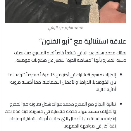
محمد سليم عبد الباقي
علاقة استثنائية مع “أبو الفنون”
يمتلك محمد سليم عبد الباقي شغفاً خاصاً تجاه المسرح، حيث يصف
خشبة المسرح بأنها “مساحته الحرة” للتعبير عن مكنونات موهبته.
إنجازات مسرحية:
شارك في أكثر من 15 عرضاً مسرحياً، تنوعت ما
بين الكوميديا، الدراما، والأعمال الاجتماعية، مما أكسبه مرونة
أدائية عالية.
ثنائية النجاح مع المخرج محمد عواد:
شكل تعاونه مع المخرج
والمؤلف
محمد عواد
محطة مفصلية في مسيرته؛ حيث قدم تحت
إشرافه سلسلة من الأعمال التي صقلت أدواته التمثيلية ومنحته
ثقة أكبر في مواجهة الجمهور.