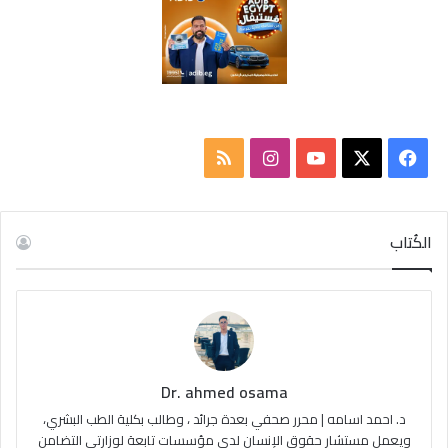
ف
ا
م
ي
X
Y
ن
ل
س
o
س
خ
الكُتاب
ب
u
ت
ص
و
T
ق
ا
ك
u
ر
ل
Dr. ahmed osama
b
ا
م
د. احمد اسامه | محرر صحفي بعدة جرائد ، وطالب بكلية الطب البشري،
e
م
و
ويعمل مستشار حقوق الإنسان لدى مؤسسات تابعة لوزارتي التضامن