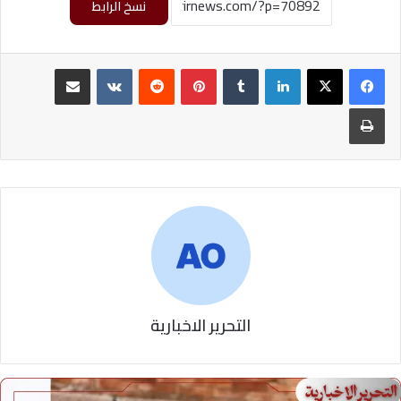
نسخ الرابط
لينكدإن
‏Tumblr
بينتيريست
‏Reddit
‏VKontakte
مشاركة عبر البريد
طباعة
التحرير الاخبارية