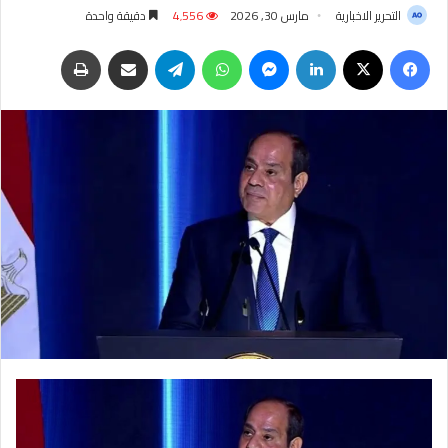
التحرير الاخبارية
مارس 30, 2026
4٬556
دقيقة واحدة
فيسبوك
‫X
لينكدإن
ماسنجر
واتساب
تيلقرام
مشاركة عبر البريد
طباعة