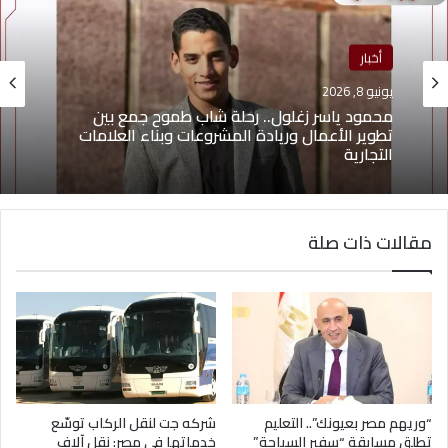
أخبار
يونيو 8, 2026
محمود ياسر زغلول.. رحلة شاب طموح جمع بين
تطوير الأعمال وريادة المشروعات وبناء العلامات
التجارية
مقالات ذات صلة
“وريهم مصر بعيونك”.. التعليم
شركه جت لنقل الركاب توسّع
تطلق مسابقة “سفير السياحة”
خدماتها في مصر: نقل آلاف