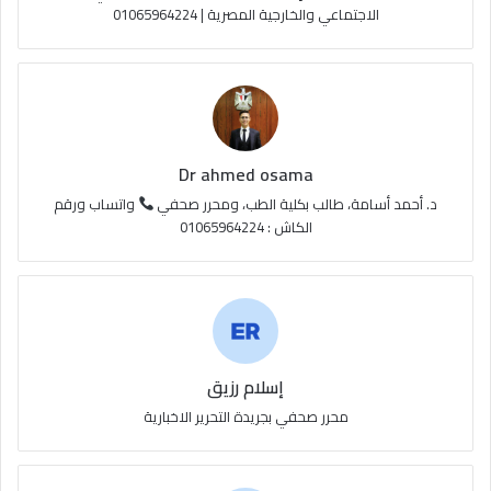
الاجتماعي والخارجية المصرية | 01065964224
ق
ع
R
S
Dr ahmed osama
S
د. أحمد أسامة، طالب بكلية الطب، ومحرر صحفي
واتساب ورقم
الكاش : 01065964224
إسلام رزيق
محرر صحفي بجريدة التحرير الاخبارية