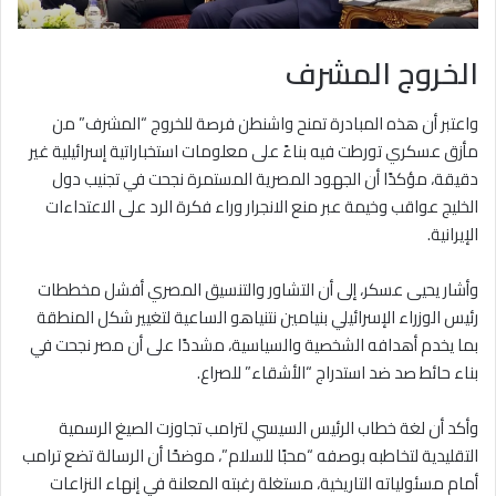
الخروج المشرف
واعتبر أن هذه المبادرة تمنح واشنطن فرصة للخروج “المشرف” من
مأزق عسكري تورطت فيه بناءً على معلومات استخباراتية إسرائيلية غير
دقيقة، مؤكدًا أن الجهود المصرية المستمرة نجحت في تجنيب دول
الخليج عواقب وخيمة عبر منع الانجرار وراء فكرة الرد على الاعتداءات
الإيرانية.
وأشار يحيى عسكر، إلى أن التشاور والتنسيق المصري أفشل مخططات
رئيس الوزراء الإسرائيلي بنيامين نتنياهو الساعية لتغيير شكل المنطقة
بما يخدم أهدافه الشخصية والسياسية، مشددًا على أن مصر نجحت في
بناء حائط صد ضد استدراج “الأشقاء” للصراع.
وأكد أن لغة خطاب الرئيس السيسي لترامب تجاوزت الصيغ الرسمية
التقليدية لتخاطبه بوصفه “محبًا للسلام”، موضحًا أن الرسالة تضع ترامب
أمام مسئولياته التاريخية، مستغلة رغبته المعلنة في إنهاء النزاعات