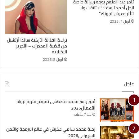
تامر عبد المنعم يوجه رسالة خاصة
لنجل أحمد السقا: “لا تلتفت ولا
تتأثر وعيش تجربتك”
أبريل 1, 2025
براءة الفنانة التركية هاندا أرتشيل
من قضية المخدرات – التحرير
الاخباريه
أبريل 8, 2026
عاجل
أمير ياسر محمد مصطفى نموذج ملهم لرواد
الأعمال2026
منذ 7 ساعات
رحلة محمد سامي عكرش في عالم البرمجة والأمن
السيبراني2026