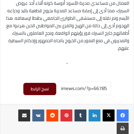
العمال من مساعدي مدربة الأسود أنوسة كوته أثناء أحد عروض
السيرك، مما أدى إلى إصابة مساعد المدربة بجروح قطعية باليد وذراعه
الأيسر وتم نقله إلى مستشفى الطوارئ الجامعي بطنطا لإسعافه. هذا
الهجوم أدى إلى حالة من الهرج والفزع بين المواطنين الذين هرعوا مع
أطفالهم خارج السيرك فور رؤيتهم الواقعة، ونجح العاملون بالسيرك
والمدربون في منع النمور من الخروج باتجاه الجمهور وإحكام السيطرة
عليهم.
-
نسخ الرابط
لينكدإن
‏Tumblr
بينتيريست
‏Reddit
‏VKontakte
مشاركة عبر البريد
طباعة