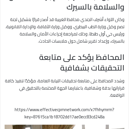
والسلامة بالسيرك
وكان اللواء أشرف الجندي محافظ الغربية قد أصدر قرارًا بتشكيل لجنة
تضم وكيل وزارة الطب البيطري، ووكيل وزارة الثقافة، والإدارة القانونية،
ورئيس حي أول طنطا، وذلك لمراجعة إجراءات الأمان والسلامة
بالسيرك، وإعداد تقرير شامل حول ملابسات الحادث.
المحافظ يؤكد على متابعة
التحقيقات بشفافية
وشدد المحافظ على متابعة تحقيقات النيابة العامة، مؤكدًا تنفيذ كافة
قراراتها بدقة وشفافية، باعتبارها الجهة المختصة بالتحقيق في
الواقعة.
https://www.effectivecpmnetwork.com/x7fhhymrm?
key=87615ca1b18702dd17ae0ecc83cd248a