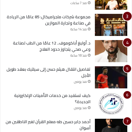
منذ 7 ساعات
مجموعة شركات ملجراميكال: 85 عامًا من الريادة
في صناعة وتجارة الموازين
منذ 14 ساعة
د. أوليغ أباكوموف.. 12 عامًا من الطب لصناعة
وعي صحي يتجاوز حدود العلاج
منذ 18 ساعة
تفاصيل انتقال هيثم حسن إلى سيلتيك بعقد طويل
الأجل
منذ يومين
كيف تستفيد من خدمات التأمينات الإلكترونية
الجديدة؟
منذ يومين
أحمد جابر حسين طه معلم القرآن لغير الناطقين من
أسوان