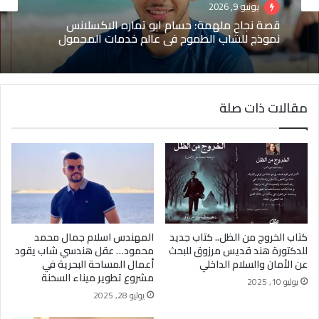
مشاهير
يونيو 9, 2026
أبريل 12, 2026
قصة نجاح ملهمة: حسام ابو تماره الاكسلانس
نموذج للشاب الطموح في عالم خدمات المحمول
مقالات ذات صلة
ملكة الجمال سلمى سرحان: الوجه العربي الذي أعاد
رسم خارطة الإعلانات في الهند
كتاب الخروج من الظل.. كتاب جديد
المهندس اسلام جمال محمد
للدكتورة هند قديس مرزوق للبحث
محمود… عقل هندسي شاب يقود
عن الأمان والسلام الداخلي
أعمال المساحة البحرية في
مشروع تطوير ميناء السخنة
يوليو 10, 2025
يوليو 28, 2025