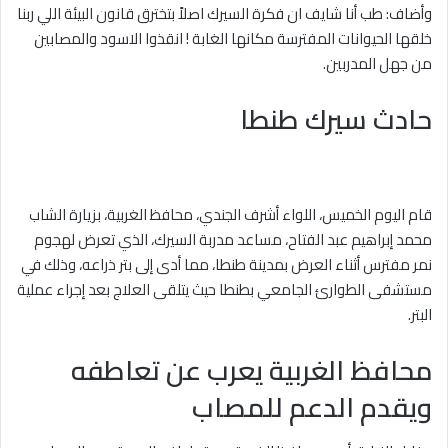
وأضاف: طب أنا شايف ان فكرة السيرك اصلاً بتخترق قانون البيئة اللي ربنا
خلقها الحيوانات المفترسة مكانها الغابة ! انقذوا الاسود والمصابين
من جهل المدربين.
حادث سيرك طنطا
قام اليوم الخميس، اللواء أشرف الجندي، محافظ الغربية، بزيارة الشاب
محمد إبراهيم عبد الفتاح، مساعد مدربة السيرك، الذي تعرض لهجوم
نمر مفترس أثناء العرض بمدينة طنطا، مما أدى إلى بتر ذراعه، وذلك في
مستشفى الطوارئ الجامعي بطنطا حيث يتلقى العلاج بعد إجراء عملية
البتر.
محافظ الغربية يعرب عن تعاطفه
ويقدم الدعم للمصاب