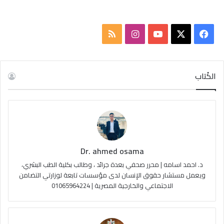
ف
ا
م
ي
X
Y
ن
ل
س
o
س
خ
الكُتاب
ب
u
ت
ص
و
T
ق
ا
ك
u
ر
ل
Dr. ahmed osama
b
ا
م
د. احمد اسامه | محرر صحفي بعدة جرائد ، وطالب بكلية الطب البشري،
e
م
و
ويعمل مستشار حقوق الإنسان لدى مؤسسات تابعة لوزارتي التضامن
الاجتماعي والخارجية المصرية | 01065964224
ق
ع