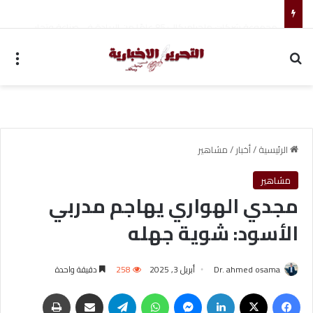
مجموعة شركات ملجراميكال: 85 عامًا من الريادة في صناعة وتجارة الموازين
بحث عن
الق
الرئيسية
/
أخبار
/
مشاهير
مشاهير
مجدي الهواري يهاجم مدربي
الأسود: شوية جهله
Dr. ahmed osama
أبريل 3, 2025
258
دقيقة واحدة
فيسبوك
‫X
لينكدإن
ماسنجر
واتساب
تيلقرام
مشاركة عبر البريد
طباعة