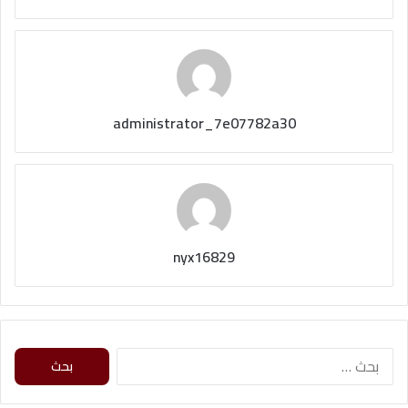
administrator_7e07782a30
nyx16829
ا
ل
ب