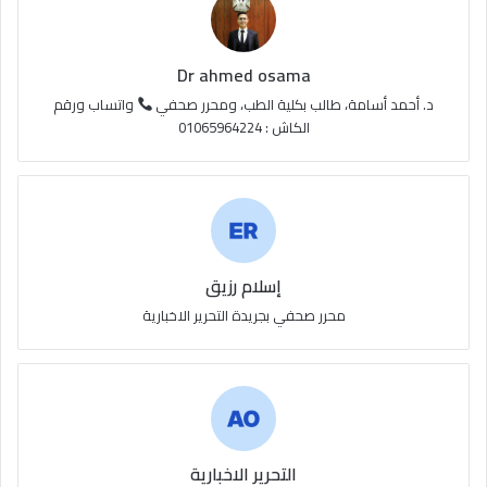
R
S
Dr ahmed osama
S
د. أحمد أسامة، طالب بكلية الطب، ومحرر صحفي
واتساب ورقم
الكاش : 01065964224
إسلام رزيق
محرر صحفي بجريدة التحرير الاخبارية
التحرير الاخبارية