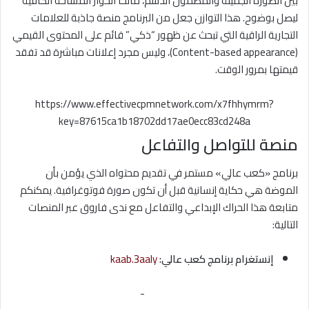
بين الصورة الجميلة والمضمون الدسم، مانحاً الحوار المساحة الكافية
ليصل بوضوح. هذا التوازن جعل من البرنامج منصة جاذبة للعلامات
التجارية الراقية التي تبحث عن ظهور “ذكي” قائم على المحتوى القيمي
(Content-based appearance)، وليس مجرد إعلانات مباشرة قد تفقد
قيمتها بمرور الوقت.
https://www.effectivecpmnetwork.com/x7fhhymrm?
key=87615ca1b18702dd17ae0ecc83cd248a
منصة للتواصل والتفاعل
برنامج «كعب عالي» مستمر في تقديم محتواه الذي يؤمن بأن
الموضة هي حكاية إنسانية قبل أن تكون صورة فوتوغرافية. يمكنكم
متابعة هذا الحراك الإبداعي والتفاعل مع ندى فاروق عبر المنصات
التالية:
إنستغرام برنامج كعب عالي:
kaab.3aaly
-