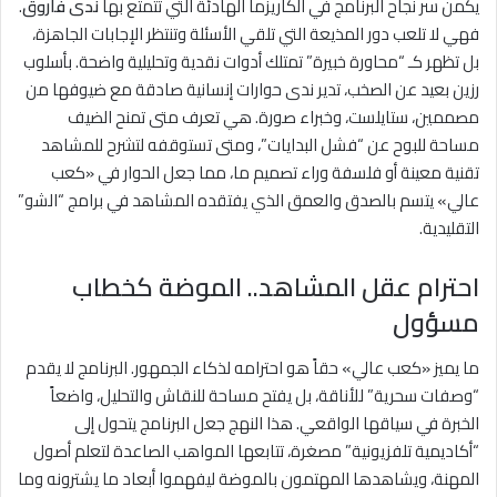
يكمن سر نجاح البرنامج في الكاريزما الهادئة التي تتمتع بها
ندى فاروق
.
فهي لا تلعب دور المذيعة التي تلقي الأسئلة وتنتظر الإجابات الجاهزة،
بل تظهر كـ “محاورة خبيرة” تمتلك أدوات نقدية وتحليلية واضحة. بأسلوب
رزين بعيد عن الصخب، تدير ندى حوارات إنسانية صادقة مع ضيوفها من
مصممين، ستايلست، وخبراء صورة. هي تعرف متى تمنح الضيف
مساحة للبوح عن “فشل البدايات”، ومتى تستوقفه لتشرح للمشاهد
تقنية معينة أو فلسفة وراء تصميم ما، مما جعل الحوار في «كعب
عالي» يتسم بالصدق والعمق الذي يفتقده المشاهد في برامج “الشو”
التقليدية.
احترام عقل المشاهد.. الموضة كخطاب
مسؤول
ما يميز «كعب عالي» حقاً هو احترامه لذكاء الجمهور. البرنامج لا يقدم
“وصفات سحرية” للأناقة، بل يفتح مساحة للنقاش والتحليل، واضعاً
الخبرة في سياقها الواقعي. هذا النهج جعل البرنامج يتحول إلى
“أكاديمية تلفزيونية” مصغرة، تتابعها المواهب الصاعدة لتعلم أصول
المهنة، ويشاهدها المهتمون بالموضة ليفهموا أبعاد ما يشترونه وما