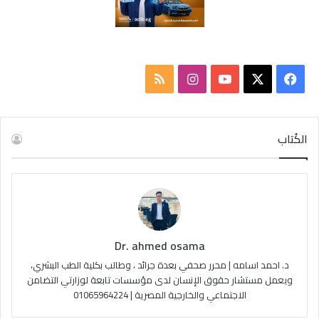
ف
ا
م
ي
X
Y
ن
ل
س
o
س
خ
الكُتاب
ب
u
ت
ص
و
T
ق
ا
ك
u
ر
ل
Dr. ahmed osama
b
ا
م
د. احمد اسامه | محرر صحفي بعدة جرائد ، وطالب بكلية الطب البشري،
e
م
و
ويعمل مستشار حقوق الإنسان لدى مؤسسات تابعة لوزارتي التضامن
الاجتماعي والخارجية المصرية | 01065964224
ق