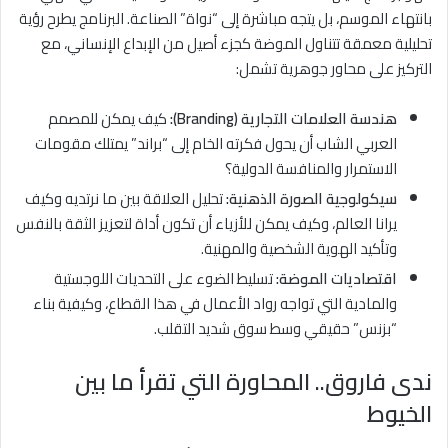
بانتهاء الموسم، بل يتجه مباشرة إلى “نواة” الصناعة. البرنامج يطرح رؤية
تحليلية معمقة تتناول الموضة كجزء أصيل من الإبداع الإنساني، مع
التركيز على محاور جوهرية تشمل:
هندسة العلامات التجارية (Branding):
كيف يمكن للمصمم
العربي الشاب أن يحول فكرته الخام إلى “براند” يمتلك مقومات
الاستمرار والمنافسة الدولية؟
سيكولوجية الصورة الذهنية:
تحليل العلاقة بين ما نرتديه وكيف
يرانا العالم، وكيف يمكن للأزياء أن تكون أداة لتعزيز الثقة بالنفس
وتأكيد الهوية الشخصية والمهنية.
اقتصاديات الموضة:
تسليط الضوء على التحديات اللوجستية
والمادية التي تواجه رواد الأعمال في هذا القطاع، وكيفية بناء
“بزنس” حقيقي وسط سوق شديد التقلب.
ندى فاروق.. المحاورة التي تقرأ ما بين
الخيوط