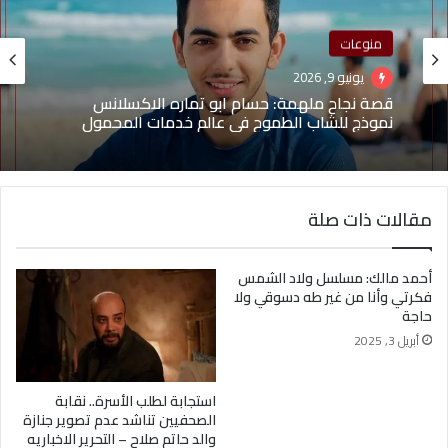
مشاهير
أبريل 12, 2026
منوعات
ملكة الجمال سلمى سرحان: الوجه العربي الذي أعاد
يونيو 9, 2026
رسم خارطة الإعلانات في الهند
مقالات ذات صلة
قصة نجاح ملهمة: حسام ابو تماره الاكسلانس
نموذج للشاب الطموح في عالم خدمات المحمول
أحمد مالك: مسلسل ولاد الشمس
فكرتي وأنا من غير طه دسوقي ولا
حاجة
أبريل 3, 2025
استجابة لطلب الأسرة.. نقابة
الصحفيين تناشد عدم تصوير جنازة
والد حاتم صلاح – التحرير الاخباريه