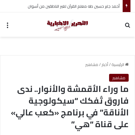
أحمد جابر حسين طه معلم القرآن لغير الناطقين من أسوان
بحث عن
الق
الرئيسية
/
أخبار
/
مشاهير
مشاهير
ما وراء الأقمشة والأنوار.. ندى
فاروق تُفكك “سيكولوجية
الأناقة” في برنامج «كعب عالي»
على قناة “هي”