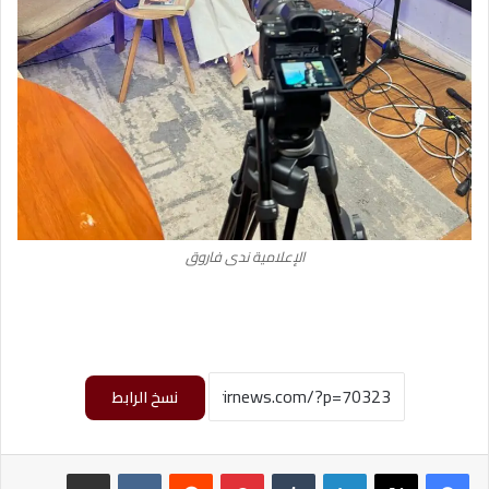
الإعلامية ندى فاروق
نسخ الرابط
لينكدإن
‏Tumblr
بينتيريست
‏Reddit
‏VKontakte
مشاركة عبر البريد