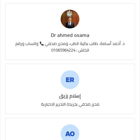
ع
R
S
Dr ahmed osama
S
د. أحمد أسامة، طالب بكلية الطب، ومحرر صحفي
واتساب ورقم
الكاش : 01065964224
إسلام رزيق
محرر صحفي بجريدة التحرير الاخبارية