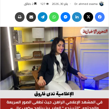
Dr. ahmed osama
يناير 30, 2026
127
2 دقائق
فيسبوك
‫X
لينكدإن
ماسنجر
واتساب
تيلقرام
مشاركة عبر البريد
طباعة