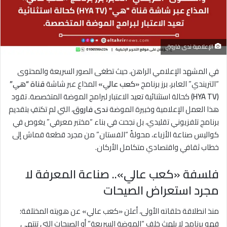
الإعلامية ندى فاروق
في المشهد الإعلامي الراهن، حيث تطغى الصور السريعة والمحتوى
“التريندي” العابر، برز برنامج
«كعب عالي»
المذاع عبر شاشة
قناة “هي”
(HYA TV)
كحالة استثنائية تعيد الاعتبار لبرامج الموضة المتخصصة. تقود
هذا العمل الإعلامية وخبيرة الموضة
ندى فاروق
، التي لم تكتفِ بتقديم
برنامج تلفزيوني تقليدي، بل نجحت في بناء “مختبر معرفي” يغوص في
كواليس صناعة الأزياء، محولةً “الفستان” من مجرد قطعة قماش إلى
خطاب ثقافي واقتصادي متكامل الأركان.
فلسفة «كعب عالي».. صناعة المعرفة لا
مجرد استعراض الصيحات
منذ انطلاقة حلقاته الأولى، أعلن «كعب عالي» عن هويته المختلفة؛
فهو برنامج لا يلهث خلف “الموضة السريعة” أو الصيحات التي تنتهي