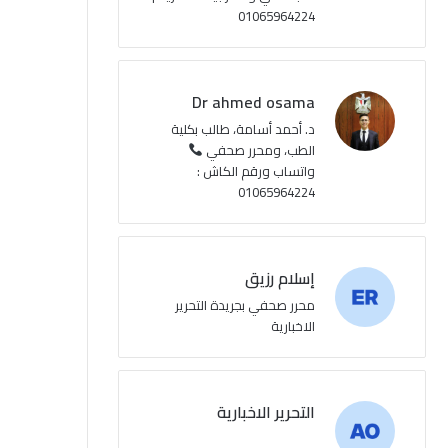
01065964224
ع
R
Dr ahmed osama
S
د. أحمد أسامة، طالب بكلية
الطب، ومحرر صحفي
S
واتساب ورقم الكاش :
01065964224
إسلام رزيق
محرر صحفي بجريدة التحرير
الاخبارية
التحرير الاخبارية