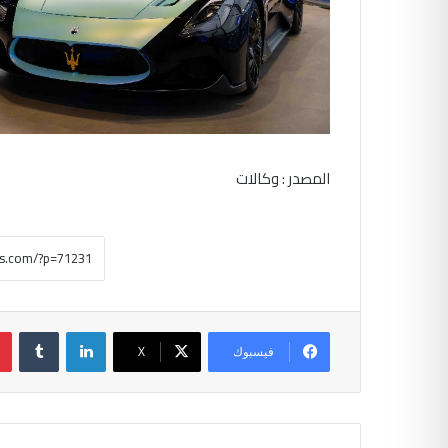
المصدر : وكالات
لينكدإن
‏Tumblr
فيسبوك
‫X