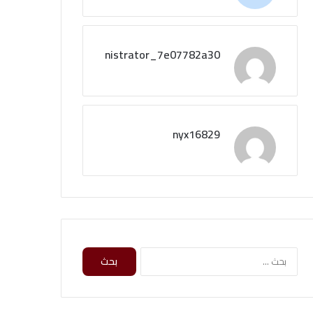
administrator_7e07782a30
nyx16829
ا
ل
ب
ح