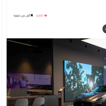
4٬557
أقل من دقيقة
طباعة