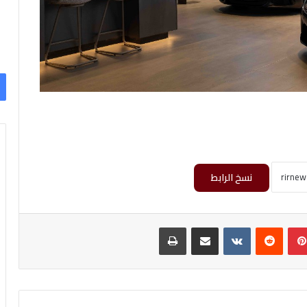
نسخ الرابط
بينتيريست
‏Reddit
‏VKontakte
مشاركة عبر البريد
طباعة