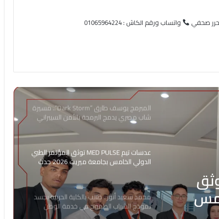
محرر صحفي
واتساب ورقم الكاش : 01065964224
المبرمج يوسف طارق “Dark Storm”.. مسيرة
شاب مصري يدمج البرمجة بالأمن السيبراني
ويخطط لغزو عالم الـ YouTube Automation
عدسات تيم MED PULSE توثق المؤتمر الطبي
الدولي الخامس بجامعة ميريت 2026 حدث
طبي عالمي
 MED PULSE توثق
امس
محمد سعيد أنور.. طالب بالكلية الحربية يجسد
نموذج الشباب الطموح في خدمة الوطن
20 حدث طبي