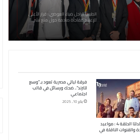
الطبيب الراحل ضياء العوضي : قرار الأعلى
للإعلام مفاجأة صادمة حول منع نشر
مقاطعه 2026
فرقة ليالي مصرية تعود بـ”وسع
للترند”.. ضحك ورسائل في قالب
اجتماعي
يناير 10, 2025
مسلسل فخر الدلتا الحلقة 4 : مواعيد
ة والقنوات الناقلة في