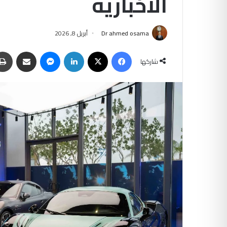
الاخباريه
Dr ahmed osama
أبريل 8, 2026
فيسبوك
‫X
لينكدإن
ماسنجر
مشاركة عبر البريد
شاركها