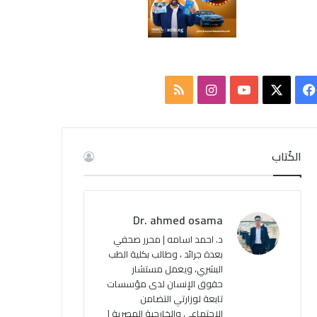
ف
ا
م
ي
X
Y
ن
ل
س
o
س
خ
الكُتاب
ب
u
ت
ص
و
T
ق
ا
Dr. ahmed osama
ك
u
ر
ل
د. احمد اسامه | محرر صحفي
بعدة جرائد ، وطالب بكلية الطب
b
ا
م
البشري، ويعمل مستشار
حقوق الإنسان لدى مؤسسات
e
م
و
تابعة لوزارتي التضامن
ق
الاجتماعي والخارجية المصرية |