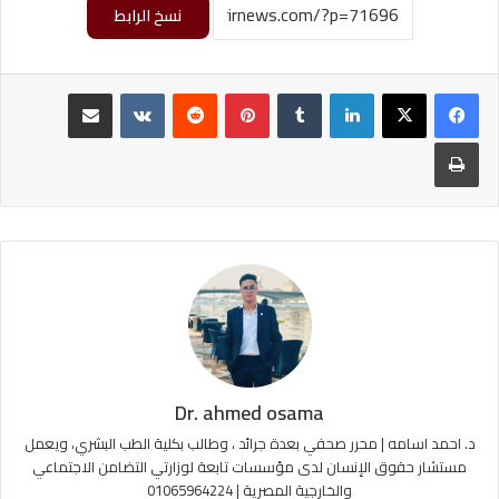
نسخ الرابط
لينكدإن
‏Tumblr
بينتيريست
‏Reddit
‏VKontakte
مشاركة عبر البريد
طباعة
Dr. ahmed osama
د. احمد اسامه | محرر صحفي بعدة جرائد ، وطالب بكلية الطب البشري، ويعمل
مستشار حقوق الإنسان لدى مؤسسات تابعة لوزارتي التضامن الاجتماعي
والخارجية المصرية | 01065964224