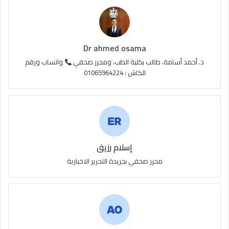
ع
R
S
Dr ahmed osama
S
د. أحمد أسامة، طالب بكلية الطب، ومحرر صحفي
واتساب ورقم
الكاش : 01065964224
إسلام رزيق
محرر صحفي بجريدة التحرير الاخبارية