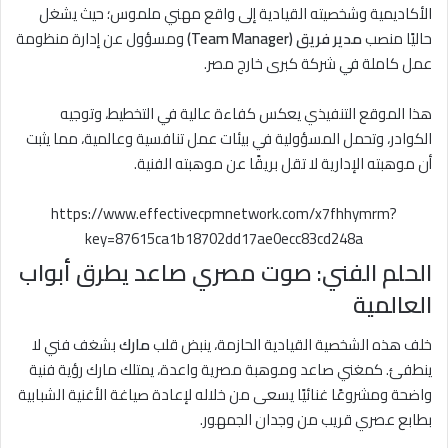
الأكاديمية وشخصيته القيادية إلى واقع مهني ملموس؛ حيث يشغل
حاليًا منصب
مدير فريق (Team Manager)
ومسؤول عن إدارة منظومة
عمل كاملة في شركة كبرى خارج مصر.
هذا الموقع التنفيذي يعكس كفاءة عالية في التخطيط، وتوجيه
الكوادر، وتحمل المسؤولية في بيئات عمل تنافسية وعالمية، مما يثبت
أن موهبته الإدارية لا تقل بريقًا عن موهبته الفنية.
https://www.effectivecpmnetwork.com/x7fhhymrm?
key=87615ca1b18702dd17ae0ecc83cd248a
الحلم الفني: صوت مصري صاعد يطرق أبواب
العالمية
خلف هذه الشخصية القيادية الحازمة، ينبض قلب
مارك
بشغف فني لا
ينطفئ. كمغني صاعد وموهبة مصرية واعدة، يمتلك مارك رؤية فنية
واضحة ومشروعًا غنائيًا يسعى من خلاله لإعادة صياغة الأغنية الشبابية
بطابع عصري قريب من وجدان الجمهور.