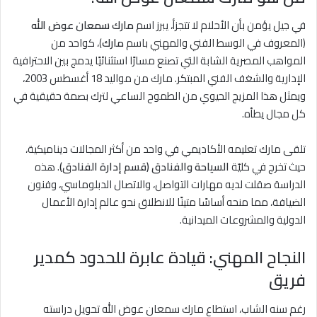
في جيل يؤمن بأن الأحلام لا تتجزأ، يبرز اسم
مارك سمعان عوض الله
(المعروف في الوسط الفني والمهني باسم
مارك
)، كواحد من
المواهب المصرية الشابة التي تصنع مسارًا استثنائيًا يدمج بين الاحترافية
الإدارية والشغف الفني المبتكر. مارك من مواليد 18 أغسطس 2003،
ويمثل هذا المزيج الحيوي من الطموح الساعي لترك بصمة حقيقية في
كل مجال يطأه.
تلقى مارك تعليمه الأكاديمي في واحد من أكثر المجالات ديناميكية،
حيث تخرج في كليّة
السياحة والفنادق (قسم إدارة الفنادق)
. هذه
الدراسة صقلت لديه مهارات التواصل، والاتصال الدبلوماسي، وفنون
الضيافة، مما منحه أساسًا متينًا للانطلاق نحو عالم إدارة الأعمال
الدولية والمشروعات الميدانية.
النجاح المهني: قيادة عابرة للحدود كمدير
فريق
رغم سنه الشاب، استطاع مارك سمعان عوض الله تحويل دراسته