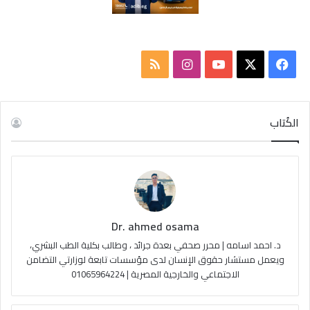
ف
ا
م
ي
X
Y
ن
ل
س
o
س
خ
الكُتاب
ب
u
ت
ص
و
T
ق
ا
ك
u
ر
ل
Dr. ahmed osama
b
ا
م
د. احمد اسامه | محرر صحفي بعدة جرائد ، وطالب بكلية الطب البشري،
e
م
و
ويعمل مستشار حقوق الإنسان لدى مؤسسات تابعة لوزارتي التضامن
الاجتماعي والخارجية المصرية | 01065964224
ق