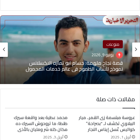
مشاهير
منوعات
أبريل 12, 2026
يونيو 9, 2026
ملكة الجمال سلمى سرحان: الوجه العربي الذي أعاد
رسم خارطة الإعلانات في الهند
مقالات ذات صلة
قصة نجاح ملهمة: حسام ابو تماره الاكسلانس
نموذج للشاب الطموح في عالم خدمات المحمول
عروسة مبتسمة زى القمر.. ميار
محمد عطية بعد واقعة سيرك
الببلاوي تكشف لـ “بصراحة”
طنطا: ما تروحوش السيرك ده
كواليس غُسل إيناس النجار
مكان كله شر ومليان بالأذى
أبريل 1, 2025
أبريل 3, 2025