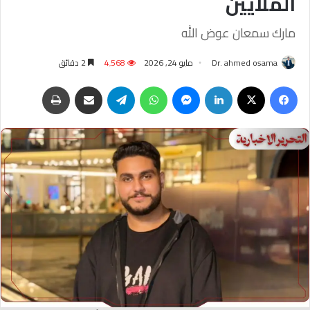
الملايين
مارك سمعان عوض الله
Dr. ahmed osama
مايو 24, 2026
4٬568
2 دقائق
فيسبوك
‫X
لينكدإن
ماسنجر
واتساب
تيلقرام
مشاركة عبر البريد
طباعة