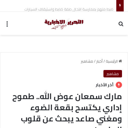
ضبط متهم بممارسة انتحال صفة ضابط واستيقاف السيارات
بحث عن
الق
الرئيسية
/
أخبار
/
مشاهير
مشاهير
أخر الأخبار
مارك سمعان عوض الله.. طموح
إداري يكتسح بقعة الضوء
ومغني صاعد يبحث عن قلوب