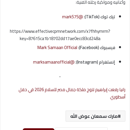
وأغانيه ومواكبة رحلته الفنية:
تيك توك (TikTok):
@mark575
https://www.effectivecpmnetwork.com/x7fhhymrm?
key=87615ca1b18702dd17ae0ecc83cd248a
فيسبوك (Facebook):
Mark Samaan Official
إنستغرام (Instagram):
@marksamaanofficial
-
رانيا رفعت إبراهيم تتوج ملكة جمال مصر للسلام 2026 في حفل
أسطوري
مارك سمعان عوض الله