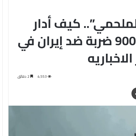
لحمي”.. كيف أدار
الذكاء الاصطناعي 900 ضربة ضد إيران في
4٬553
2 دقائق
طباعة