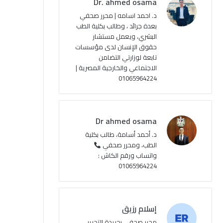
Dr. ahmed osama
ك
u
ر
ل
د. احمد اسامه | محرر صحفي
بعدة جرائد ، وطالب بكلية الطب
b
ا
م
البشري، ويعمل مستشار
حقوق الإنسان لدى مؤسسات
e
م
و
تابعة لوزارتي التضامن
ق
الاجتماعي والخارجية المصرية |
01065964224
ع
R
Dr ahmed osama
S
د. أحمد أسامة، طالب بكلية
الطب، ومحرر صحفي
S
واتساب ورقم الكاش :
01065964224
إسلام رزيق
محرر صحفي بجريدة التحرير