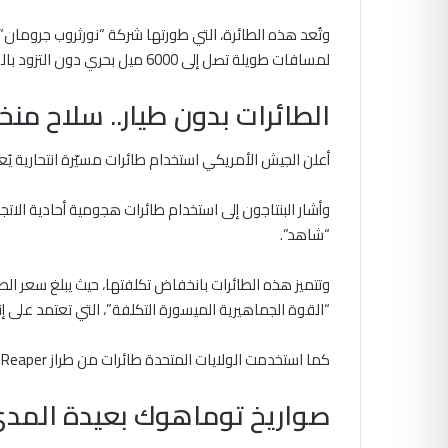
وتُعد هذه الطائرة، التي طورتها شركة “نورثروب جرومان”، م
لمسافات طويلة تصل إلى 6000 ميل بحري دون التزود بالوقود، رغم أن معظم المهام تتطلب إعادة التزود جوًا.
الطائرات بدون طيار.. سلاح منخ
أعلن الجيش الأمريكي استخدام طائرات مسيّرة انتحارية ي
وأشار البنتاجون إلى استخدام طائرات هجومية أحادية الاتج
“شاهد”.
“القوة الجماهيرية الميسورة التكلفة”، التي تعتمد على إ
كما استخدمت الولايات المتحدة طائرات من طراز MQ-9 Reaper، إضافة إلى أنظمة مضادة للطائرات بدون طيار.
صواريخ توماهوك بعيدة المد