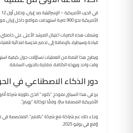
في
الأمريكية نحو 900 ضربة استهدفت مواقع داخل إيران موزعة على 17 محافظة.
وشملت هذه الضربات اغتيال المرشد الأعلى علي خامنئي،
قيادة وسيطرة، بالإضافة إلى تدمير مدرسة ابتدائية للفتي
ويطرح هذا النمط من العمليات تساؤلات حول كيفية استه
وقت واحد وبهذه الكثافة، مقارنة بالحروب السابقة.
دور الذكاء الاصطناعي في الح
برز في هذا السياق نموذج “كلود” الذي طورته شركة أنثر
الأمريكية المصنفة سرًا، وفقًا لوكالة “رويترز”.
وُقع في يوليو 2025.