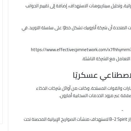
تية، وتحليل سيناريوهات الاستهداف، إضافة إلى تقييم الجوانب
ت المتحدة أن شركة أنثروبيك تشكل خطرًا على سلسلة التوريد، في
https://www.effectivecpmnetwork.com/x7fhhymr
لتعامل مع الشركة الناشئة.
لاصطناعي عسكريًا
ارات والقوات المسلحة، وكانت من أوائل شركات الذكاء
قة عبر مزود الخدمات السحابية أمازون.
-
مع تصاعد العمليات، نشر البنتاجون قاذفات الشبح من طراز B-2 Spirit لاستهداف منشآت الصواريخ الإيرانية المحصنة تحت