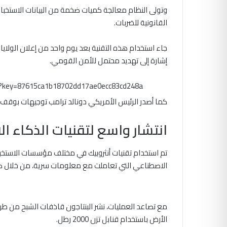
وتولى النظام معالجة كميات ضخمة من البيانات الاستخبارا
القانونية للضربات.
جاء استخدام هذه التقنية بعد يوم واحد من إعلان الولايا
إشارة إلى تهديد محتمل للأمن القومي.
m?key=87615ca1b18702dd17ae0ecc83cd248a
كما أصدر الرئيس الأمريكي دونالد ترامب توجيهات بوقف ا
انتشار واسع لتقنيات الذكاء ا
تم استخدام تقنيات أنثروبيك في مختلف مؤسسات الاستخب
الاصطناعي التي تعاملت مع معلومات سرية، من خلال صف
الأرض باستخدام قنابل تزن 2000 رطل.