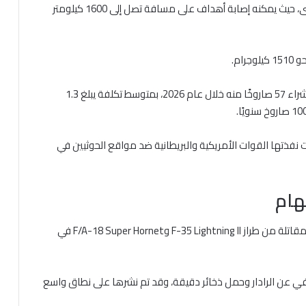
استُخدم صاروخ “توماهوك” في تنفيذ ضربات بعيدة المدى، حيث يمكنه إصابة أهداف على مسافة تصل إلى 1600 كيلومتر
وتقوم شركة رايثيون بتصنيعه، وتخطط الولايات المتحدة لشراء 57 صاروخًا منه خلال عام 2026، بمتوسط تكلفة يبلغ 1.3
نفذتها القوات الأمريكية والبريطانية ضد مواقع الحوثيين في
هام
نشرت القيادة المركزية الأمريكية صورًا لاستخدام طائرات مقاتلة من طراز F-35 Lightning II وF/A-18 Super Hornet في
ى التخفي عن الرادار وحمل ذخائر دقيقة، وقد تم نشرها على نطاق واسع