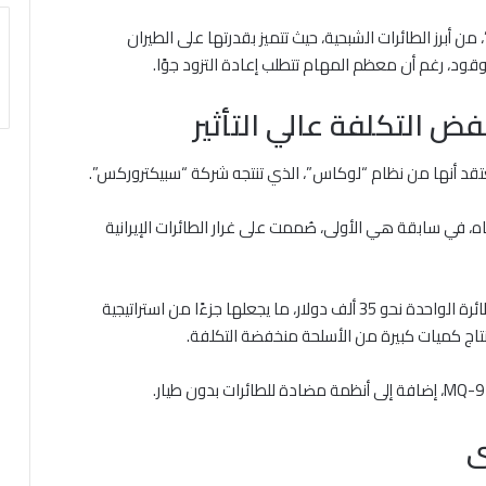
ن أبرز الطائرات الشبحية، حيث تتميز بقدرتها على الطيران
فض التكلفة عالي التأثير
ُعتقد أنها من نظام “لوكاس”، الذي تنتجه شركة “سبيكتروركس”.
اه، في سابقة هي الأولى، صُممت على غرار الطائرات الإيرانية
وتتميز هذه الطائرات بانخفاض تكلفتها، حيث يبلغ سعر الطائرة الواحدة نحو 35 ألف دولار، ما يجعلها جزءًا من استراتيجية
نتاج كميات كبيرة من الأسلحة منخفضة التكلفة.
ى