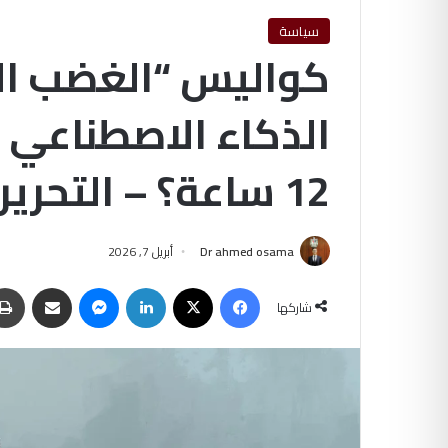
سياسة
كواليس “الغضب الم
12 ساعة؟ – التحرير الاخباريه
Dr ahmed osama
أبريل 7, 2026
فيسبوك
‫X
لينكدإن
ماسنجر
مشاركة عبر البريد
شاركها