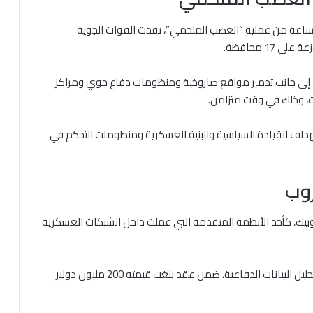
 الحرب الأمريكية – الإسرائيلية ضد إيران، وخلال أول 12 ساعة من عملية “الغضب الملحمي”، نفذت القوات الجوية
 إلى جانب تدمير مواقع صاروخية ومنظومات دفاع جوي ومراكز
ات، وذلك في وقت متزامن.
داف القيادة السياسية والبنية العسكرية ومنظومات التحكم في
روب
وبيك، كأحد الأنظمة المتقدمة التي عملت داخل الشبكات العسكرية
وجاء ذلك عبر شراكة مع شركة “بالانتير”، المتخصصة في تحليل البيانات الدفاعية، ضمن عقد بلغت قيمته 200 مليون دولار