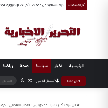
أخر المستجدات
أحمد جابر حسين طه معلم القرآن لغير الناطقين من
الرئيسية
أخبار
سياسة
صحة
رياضة
مقال عشوائي
الوضع المظلم
تسجيل الدخول
اعلن معنا
الرئيسية
/
أخبار
/
سياسة
/
كواليس “الغضب الملحمي”.. كيف أدار الذكاء الاصطناعي 900 ضربة 