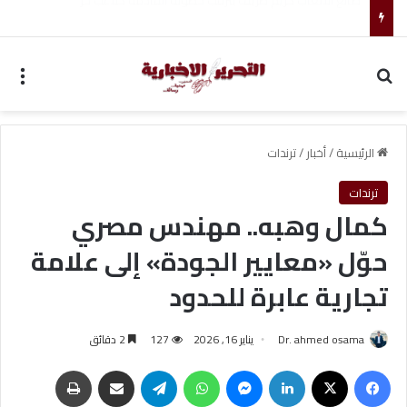
تعليم أسوان يجري مقابلات لـ145 متقدماً لوظائف المدارس
بحث عن
الق
الرئيسية
/
أخبار
/
ترندات
ترندات
كمال وهبه.. مهندس مصري
حوّل «معايير الجودة» إلى علامة
تجارية عابرة للحدود
Dr. ahmed osama
يناير 16, 2026
127
2 دقائق
فيسبوك
‫X
لينكدإن
ماسنجر
واتساب
تيلقرام
مشاركة عبر البريد
طباعة