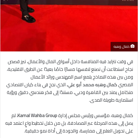
كمال وهبه
في وقت تتزايد فيه المنافسة داخل أسواق المال والأعمال، تبرز قصص
نجاح استطاعت أن تصنع لنفسها مسارًا خاصًا بعيدًا عن الطرق التقليدية،
ومن بين هذه النماذج يلمع اسم المهندس ورائد الأعمال
المصري
كمال وهبه محمد أبو علي
، الذي نجح في بناء كيان اقتصادي
متكامل يمتد بين القاهرة ودبي، مستندًا إلى فكر هندسي دقيق ورؤية
استثمارية طويلة المدى.
كمال وهبه، مؤسس ورئيس مجلس إدارة
Kamal Wahba Group
، لم
يصل إلى هذه المرحلة عبر المصادفة، بل من خلال تخطيط واعٍ اعتمد فيه
على تحويل العلم إلى ممارسة، والجودة إلى أداة نمو حقيقية.