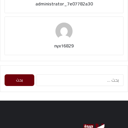
administrator_7e07782a30
nyx16829
ا
ل
ب
ح
ث
ع
ن
: