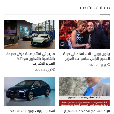
مقالات ذات صلة
محمد سعيد أنور.. طالب بالكلية الحربية يجسد نموذج
الشباب الطموح في خدمة الوطن
بينهن روبي.. ثلاث نساء في حياة
مازيراتي تفتتح صالة عرض جديدة
المخرج الراحل سامح عبد العزيز
بالقاهرة بالتعاون مع MTI –
التحرير الاخباريه
يوليو 10, 2025
أبريل 8, 2026
الباحث سامح محمد عبدالسميع ..
أسعار سيارات تويوتا 2026 بعد