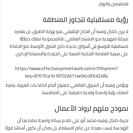
للمقيمين والزوار.
رؤية مستقبلية تتجاوز المنطقة
لا يرى كمال وهبه أن النجاح الإقليمي هو نهاية الطريق، بل يعتبره
مرحلة تمهيدية نحو الانتشار العالمي. فالمجموعة تمتلك خططًا
مستقبلية للتوسع في أسواق جديدة خارج الشرق الأوسط، مع الحفاظ
على هوية العلامة التجارية المبنية على الجودة والانضباط الإداري.
https://www.effectivecpmnetwork.com/x7fhhymrm?
key=87615ca1b18702dd17ae0ecc83cd248a
ويؤمن وهبه أن السوق العالمي مفتوح أمام الكفاءات العربية، بشرط
امتلاك رؤية واضحة وقدرة حقيقية على المنافسة.
نموذج ملهم لرواد الأعمال
تجربة كمال وهبه محمد أبو علي تقدم رسالة واضحة مفادها أن
الهندسة ليست بعيدة عن عالم الاستثمار، بل يمكن أن تكون أساسًا قويًا