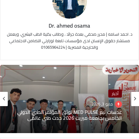
Dr. ahmed osama
د. احمد اسامه | محرر صحفي بعدة جرائد ، وطالب بكلية الطب البشري، ويعمل
مستشار حقوق الإنسان لدى مؤسسات تابعة لوزارتي التضامن الاجتماعي
والخارجية المصرية | 01065964224
أخبار
مايو 3, 2026
ترندات
عدسات تيم MED PULSE توثق المؤتمر الطبي الدولي
منذ 3 أسابيع
الخامس بجامعة ميريت 2026 حدث طبي عالمي