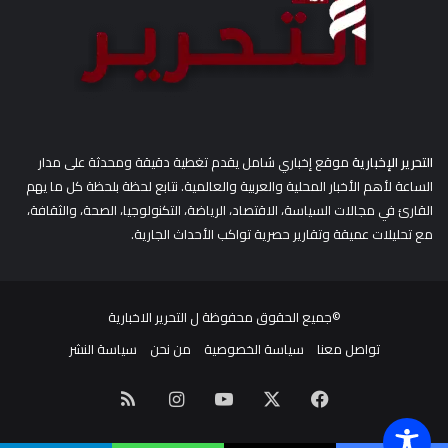
التحرير الإخبارية
موقع إخباري شامل يقدم تغطية دقيقة ومحدثة على مدار
الساعة لأهم الأخبار المحلية والعربية والعالمية. نتابع لحظة بلحظة كل ما يهم
القارئ في مجالات السياسة، الاقتصاد، الرياضة، التكنولوجيا، الصحة، والثقافة،
مع تحليلات عميقة وتقارير حصرية تواكب الأحداث الجارية.
©جميع الحقوق محفوظة ل
التحرير الاخبارية
تواصل معنا
سياسة الخصوصية
من نحن
سياسة النشر
‫X
فيسبوك
‫YouTube
انستقرام
ملخص
الموقع