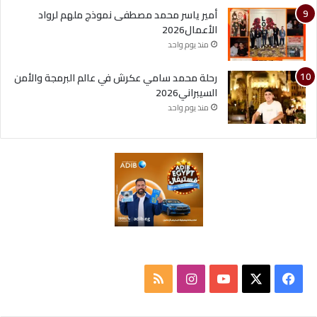
أمير ياسر محمد مصطفى نموذج ملهم لرواد
الأعمال2026
منذ يوم واحد
رحلة محمد سامي عكرش في عالم البرمجة والأمن
السيبراني2026
منذ يوم واحد
ف
ا
م
ي
X
Y
ن
ل