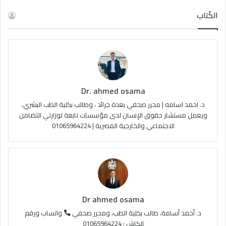
س
o
س
خ
الكُتاب
ب
u
ت
ص
و
T
ق
ا
ك
u
ر
ل
Dr. ahmed osama
b
ا
م
د. احمد اسامه | محرر صحفي بعدة جرائد ، وطالب بكلية الطب البشري،
e
م
و
ويعمل مستشار حقوق الإنسان لدى مؤسسات تابعة لوزارتي التضامن
الاجتماعي والخارجية المصرية | 01065964224
ق
ع
R
S
Dr ahmed osama
S
د. أحمد أسامة، طالب بكلية الطب، ومحرر صحفي
واتساب ورقم
الكاش : 01065964224