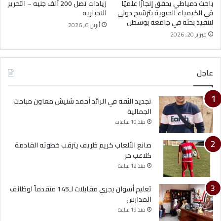
باحث دمياطي يحقق إنجازًا علميًا
زيادات تصل 200 ألف جنيه – التحرير
في الكيمياء الحيوية بترشيح دولي
الاخباريه
لتنفيذ بحثه في جامعة بوسطن
أبريل 6, 2026
فبراير 20, 2026
عاجل
تجديد الثقة في الرائد أحمد شنيش معاون مباحث
الجمالية
منذ 10 ساعات
صانع الألعاب كريم ظريف يترقب خطوته القادمة
كلاعب حر
منذ 12 ساعة
تعليم أسوان يجري مقابلات لـ145 متقدماً لوظائف
المدارس
منذ 19 ساعة