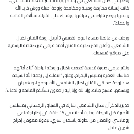
وصديقي نضال الشافعي في وفاة زوجته المحترمة هند محمد علي..
كانت إنسانة محترمة وطيبة ومكافحة وزوجة أصيلة ووش خير.. الله
يرحمها ويصبر قلبك على فراقها ويقدرك على الشيلة، نسألكم الفاتحة
والدعاء”.
ورحلت عن عالمنا مساء اليوم الخميس 3 أبريل، زوجة الفنان نضال
الشافعي، وأعلن الخبر صديقه الفنان أحمد عزمي عبر صفحته الرسمية
على موقع فيسبوك.
ونشر عزمي صورة قديمة تجمعه بنضال وزوجته الراحلة أثناء أدائهم
مناسك العمرة بملابس الإحرام، وعلق “انتقلت إلى رحمة الله السيدة
هند زوجة صديقي الفنان نضال الشافعي الله يرحمها، ويغفر لها
ويسكنها فسيح جناته، وإنا لله وإنا إليه راجعون نسألكم الفاتحه والدعاء”.
جدير بالذكر أن نضال الشافعي شارك في السباق الرمضاني بمسلسل
الأميرة ضل الحيطة، ودارت أحداثه في 15 حلقة، في إطار اجتماعي
رومانسي، والعمل من بطولة ياسمين صبري، نيقولا معوض، إخراج
شيرين عادل.