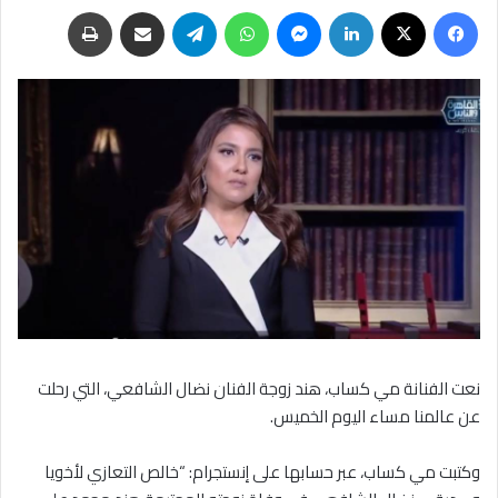
فيسبوك
‫X
لينكدإن
ماسنجر
واتساب
تيلقرام
مشاركة عبر البريد
طباعة
نعت الفنانة مي كساب، هند زوجة الفنان نضال الشافعي، التي رحلت
عن عالمنا مساء اليوم الخميس.
وكتبت مي كساب، عبر حسابها على إنستجرام: “خالص التعازي لأخويا