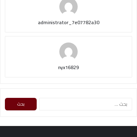
administrator_7e07782a30
nyx16829
ا
ل
ب
ح
ث
ع