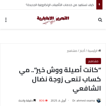
أحمد جابر حسين طه معلم القرآن لغير الناطقين من أسوان
بحث عن
الق
الرئيسية
/
أخبار
/
مشاهير
مشاهير
“كانت أصيلة ووش خير”.. مي
كساب تنعى زوجة نضال
الشافعي
Dr. ahmed osama
أبريل 4, 2025
806
دقيقة واحدة