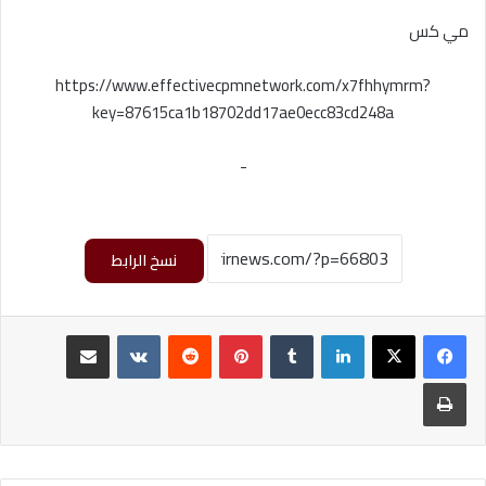
مي كس
https://www.effectivecpmnetwork.com/x7fhhymrm?
key=87615ca1b18702dd17ae0ecc83cd248a
-
نسخ الرابط
لينكدإن
‏Tumblr
بينتيريست
‏Reddit
‏VKontakte
مشاركة عبر البريد
طباعة