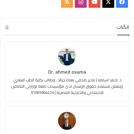
ف
ا
م
ي
X
Y
ن
ل
س
o
س
خ
الكُتاب
ب
u
ت
ص
و
T
ق
ا
ك
u
ر
ل
Dr. ahmed osama
b
ا
م
د. احمد اسامه | محرر صحفي بعدة جرائد ، وطالب بكلية الطب البشري،
e
م
و
ويعمل مستشار حقوق الإنسان لدى مؤسسات تابعة لوزارتي التضامن
الاجتماعي والخارجية المصرية | 01065964224
ق
ع
R
S